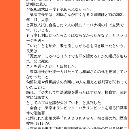
計8回に及ん
だ保釈請求は一度も認められなかった。
講演で長男は、相嶋さんが亡くなる２週間ほど前の2021
年１月、大学
と高校入試に合格した２人の孫に「コロナ禍の中で立派で
す。じいじも、
もう少し利口だったらこうはならなかったかな？」とメッセ
ージを送っ
ていたことを紹介。涙を流しながら息を引き取ったという。
長男は
「死ぬか、しゃべる（うそでも罪を認める）かの選択を迫ら
れ、父は死ぬ
ことを選らんだ」と回想した。
東京地検が死後一カ月たっても相嶋さんの死を把握してい
なかったこと、
勾留決定や保釈請求の判断に30人を超える裁判官が関わって
いたことに
触れ、「努力して司法試験を通ったはずだが、検察官、裁判
官には職業人
としてのプロ意識が欠けている」と批判した。
会合は、東京オリンピック・パラリンピックを巡る汚職事
件で贈賄罪
に問われた出版大手「ＫＡＤＯＫＡＷＡ」前会長の角川歴彦
被告（81）が、
人質司法を理由に国に損害賠償を求めた訴訟の口頭弁論後に