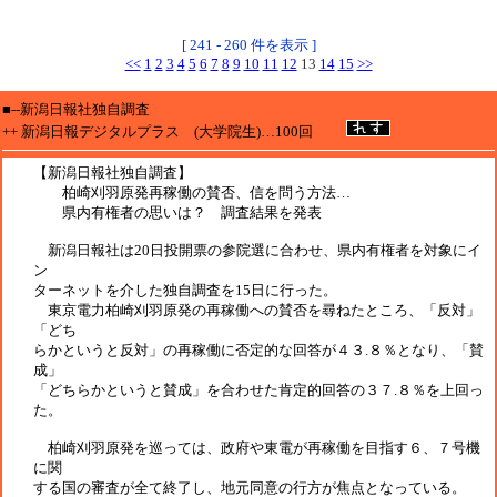
[
241 - 260
件を表示 ]
<<
1
2
3
4
5
6
7
8
9
10
11
12
13
14
15
>>
■--新潟日報社独自調査
++ 新潟日報デジタルプラス (大学院生)…100回
【新潟日報社独自調査】
柏崎刈羽原発再稼働の賛否、信を問う方法…
県内有権者の思いは？ 調査結果を発表
新潟日報社は20日投開票の参院選に合わせ、県内有権者を対象にイ
ン
ターネットを介した独自調査を15日に行った。
東京電力柏崎刈羽原発の再稼働への賛否を尋ねたところ、「反対」
「どち
らかというと反対」の再稼働に否定的な回答が４３.８％となり、「賛
成」
「どちらかというと賛成」を合わせた肯定的回答の３７.８％を上回っ
た。
柏崎刈羽原発を巡っては、政府や東電が再稼働を目指す６、７号機
に関
する国の審査が全て終了し、地元同意の行方が焦点となっている。