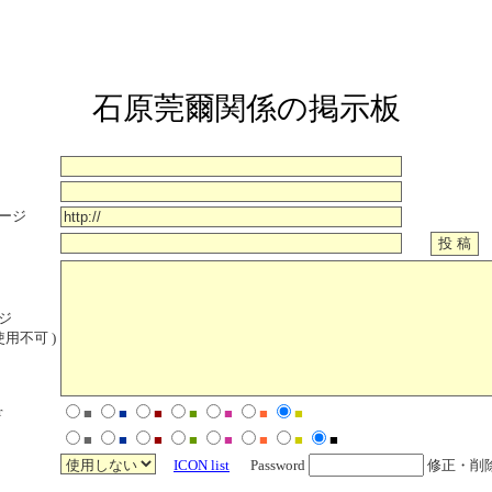
石原莞爾関係の掲示板
ージ
ジ
使用不可 )
r
■
■
■
■
■
■
■
■
■
■
■
■
■
■
■
ICON list
Password
修正・削