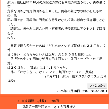
新潟日報社は昨年10月の衆院選の際にも同様の調査を行い、再稼働に
否
定的な回答が肯定的回答を上回った。両者の差はやや縮小したもの
の、県
民の間では、再稼働に否定的な意見がなお根強い傾向が浮き彫りとな
った。
調査は、無作為に選んだ県内有権者の携帯電話にアクセスして回答
を求
めた。
回答で最も多かったのは「どちらかといえば賛成」の２３.７％。２
番
目に多い「どちらかといえば反対」の２３.５％と拮抗した。
選択肢の中でも明確な態度を示す回答で、前回トップだった「反
対」
は２０.３％。「賛成」は１４.１％だった。
他に「わからない」が１７.２％、無回答が１.３％。(後略)
(７月17日「新潟日報デジタルプラス」より
抜粋)
スパム報告
.. 2025年07月18日 06:02 No.3288001
++ 東京新聞 (社長)…3298回
福島第一原発汚染土 きょう官邸搬入