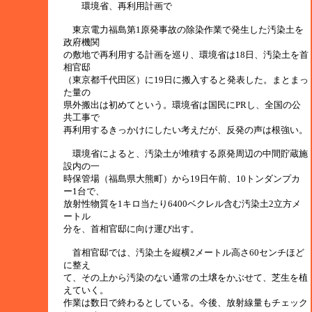
環境省、再利用計画で
東京電力福島第1原発事故の除染作業で発生した汚染土を
政府機関
の敷地で再利用する計画を巡り、環境省は18日、汚染土を首
相官邸
（東京都千代田区）に19日に搬入すると発表した。まとまっ
た量の
県外搬出は初めてという。環境省は国民にPRし、全国の公
共工事で
再利用するきっかけにしたい考えだが、反発の声は根強い。
環境省によると、汚染土が堆積する原発周辺の中間貯蔵施
設内の一
時保管場（福島県大熊町）から19日午前、10トンダンプカ
ー1台で、
放射性物質を1キロ当たり6400ベクレル含む汚染土2立方メ
ートル
分を、首相官邸に向け運び出す。
首相官邸では、汚染土を縦横2メートル高さ60センチほど
に整え
て、その上から汚染のない通常の土壌をかぶせて、芝生を植
えていく。
作業は数日で終わるとしている。今後、放射線量もチェック