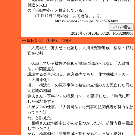
付近を火山
の「活動中心」と推定している。
(７月17日23時48分「共同通信」より)
https://www.47news.jp/12876576.html
スパム報告
.. 2025年07月20日 07:26 No.3288003
++ 毎日新聞 (社長)…469回
「人質司法 努力怠った証し」大川原冤罪遺族 検察・裁判
官を批判
否認している被告の保釈が簡単に認められない「人質司
法」の問題点を
議論する会合が14日、東京都内であり、化学機械メーカー
「大川原化工
機」（横浜市）の冤罪事件で被告の立場のまま死亡した同社
元顧問の相嶋
静夫さん（享年72）の長男（51）が講演した。「時代に即
した保釈をする
のがプロの仕事。『人質司法』は刑事司法関係者が努力を怠
ってきた証し
だ」と訴えた。
相嶋さんは勾留中にがんが見つかったが、起訴内容を否認
していたこと
から、検察側が「罪障隠滅の恐れがある」と強く反対し、