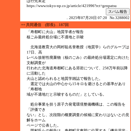
は行先未定
https://www.tokyo-np.co.jp/article/421996?rct=genpatsu
スパム報告
.. 2025年07月20日 07:20 No.3288002
++ 共同通信 (部長)…187回
「寿都町に火山」地質学者が報告
核ごみ最終処分場に不適地と示唆
北海道教育大の岡村聡名誉教授（地質学）らのグループは
17日、高
レベル放射性廃棄物（核のごみ）の最終処分場選定に向けた
文献調査が
行われた北海道寿都町にある溶岩について、258万年前以降
に活動した
火山と認められると地質学雑誌で報告した。
選定では火山の中心から15キロを避けるとの基準があり
「寿都地
域が不適地だと示唆するものだ」としている。
処分事業を担う原子力発電環境整備機構は、この報告を
「評価でき
ない」とし、次段階の概要調査の候補に変わりはないとの見
解をホーム
ページで公表した。
岡村氏らの報告は、寿都町北東部に位置する「磯谷溶岩」