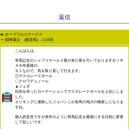
返信
■--ホープフルステークス
++ 闘将親父 (殿堂馬)…2326回
こんばんは。
有馬記念のシャフリヤール２着が未だ尾を引いておりますがＪＲ
Ａ今年最後の
Ｇ１なので、気を取り直して行きます。
◎マスカレードボール
〇クロワデュノール
▲ジュダ
目的を持ったローテーションでマスカレードボールを上位にしま
した。
エリキングに連敗したジョバンニが各馬の地力の物差しになりま
すね。
個人的意見ですが来年のように有馬記念を最後にする日程に変更
して欲しいです。