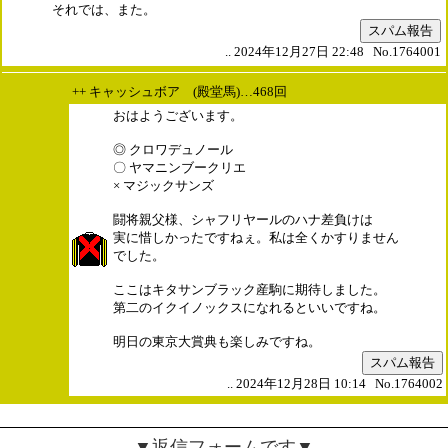
それでは、また。
スパム報告
.. 2024年12月27日 22:48 No.1764001
++ キャッシュボア (殿堂馬)…468回
おはようございます。
◎ クロワデュノール
〇 ヤマニンブークリエ
× マジックサンズ
闘将親父様、シャフリヤールのハナ差負けは
実に惜しかったですねぇ。私は全くかすりません
でした。
ここはキタサンブラック産駒に期待しました。
第二のイクイノックスになれるといいですね。
明日の東京大賞典も楽しみですね。
スパム報告
.. 2024年12月28日 10:14 No.1764002
▼返信フォームです▼