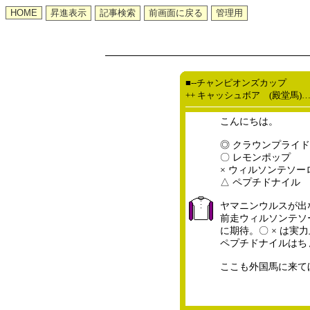
■--チャンピオンズカップ
++ キャッシュボア (殿堂馬)
こんにちは。
◎ クラウンプライド
〇 レモンポップ
× ウィルソンテソー
△ ペプチドナイル
ヤマニンウルスが出
前走ウィルソンテソ
に期待。〇 × は実
ペプチドナイルはち
ここも外国馬に来て