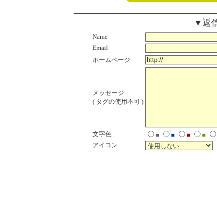
▼返
Name
Email
ホームページ
メッセージ
( タグの使用不可 )
文字色
■
■
■
■
アイコン