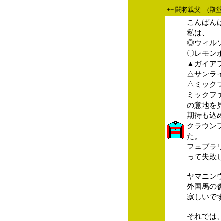
++ 闘将親父 (殿
こんばん
私は、
◎ウィル
〇レモン
▲ガイア
△サンラ
△ミック
ミックフ
の意地を
期待も込
クラウン
た。
フェブラ
って失敗
ヤマニン
外国馬の
寂しいで
それでは