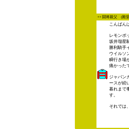
++ 闘将親父 (殿
こんばん
レモンポ
坂井瑠星
勝利騎手
ウイルソ
瞬行き場
痛かった
ジャパン
ースが続
暮れまで
す。
それでは