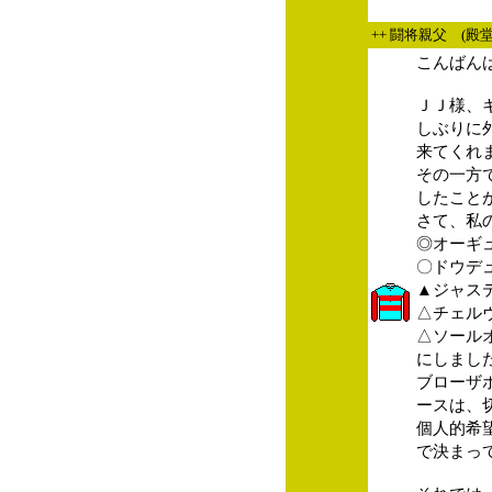
++ 闘将親父 (殿
こんばん
ＪＪ様、
しぶりに
来てくれ
その一方
したこと
さて、私
◎オーギ
〇ドウデ
▲ジャス
△チェル
△ソール
にしまし
ブローザ
ースは、
個人的希
で決まっ