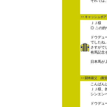
それでは
++ キャッシュボア
ＪＪ様
◎ △の
ドウデュ
でしたね
さすがで
有馬記念
日本馬が
++ 闘将親父 (殿
こんばん
ＪＪ様、
シンエン
ドウデュ