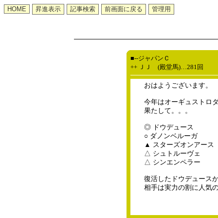
■--ジャパンＣ
++ ＪＪ (殿堂馬)…281回
おはようございます。
今年はオーギュストロ
果たして。。。
◎ ドウデュース
○ ダノンベルーガ
▲ スターズオンアース
△ シュトルーヴェ
△ シンエンペラー
復活したドウデュース
相手は実力の割に人気