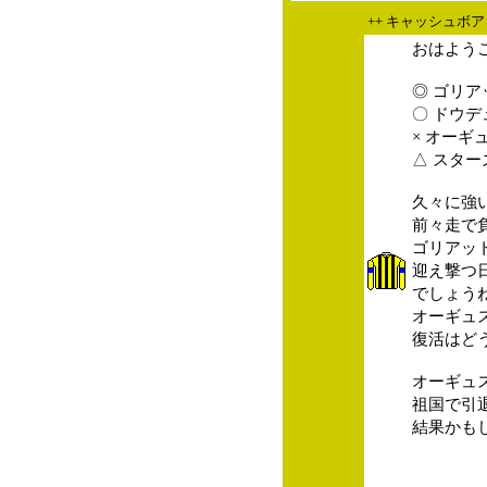
++ キャッシュボア
おはよう
◎ ゴリア
〇 ドウデ
× オーギ
△ スタ
久々に強
前々走で
ゴリアッ
迎え撃つ
でしょう
オーギュ
復活はど
オーギュ
祖国で引
結果かも