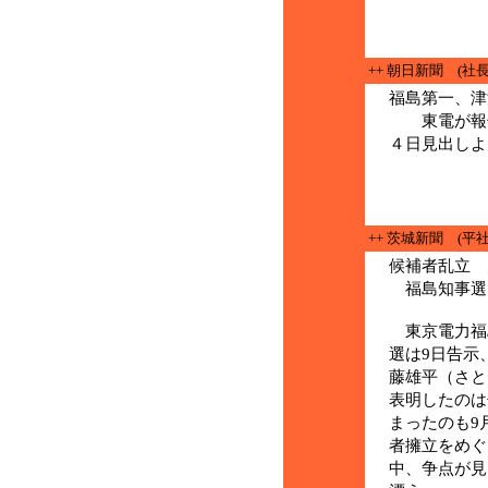
++ 朝日新聞 (社
福島第一、津
東電が報
４日見出しよ
++ 茨城新聞 (平
候補者乱立
福島知事選
東京電力福
選は9日告示
藤雄平（さと
表明したのは
まったのも9
者擁立をめぐ
中、争点が見