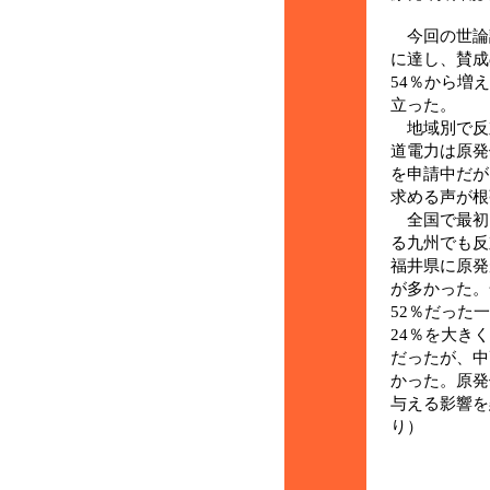
今回の世論調
に達し、賛成
54％から増
立った。
地域別で反対
道電力は原発
を申請中だが
求める声が根
全国で最初
る九州でも反
福井県に原発
が多かった。
52％だった
24％を大き
だったが、中
かった。原発
与える影響を
り）