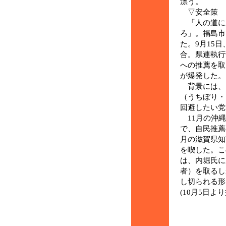
漂う。
▽安全策
「人の道に
ろ」。福島市
た。9月15
合。県連執行
への推薦を取
が爆発した。
背景には、
（うちぼり・
回避したい党
11月の沖縄
で、自民推薦
月の滋賀県知
を喫した。こ
は、内堀氏に
者）を取るし
し切られる形
(10月5日よ