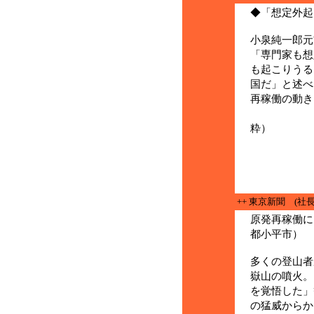
◆「想定外起
小泉純一郎元
「専門家も想
も起こりうる
国だ」と述べ
再稼働の動き
（９
粋）
++ 東京新聞 (社
原発再稼働に
都小平市）
多くの登山者
嶽山の噴火。
を覚悟した」
の猛威からか