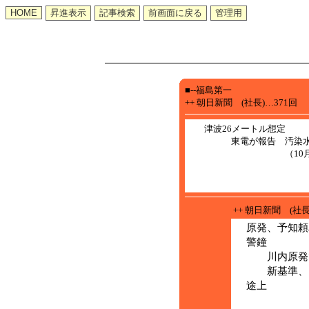
■--福島第一
++ 朝日新聞 (社長)…371回
津波26メートル想定
東電が報告 汚染水
（10月4日見
++ 朝日新聞 (社
原発、予知頼
警鐘
川内原発で
新基準、16
途上
（1