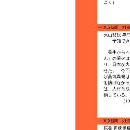
より）
++ 東京新聞 (社
火山監視 専
予知できな
発生から４
ん）の噴火は
り、日本が火
せた。 今回
水蒸気爆発は
を防げなかっ
は、人材育成
摘している。
（10月
++ 東京新聞 (社
原発 再稼働反