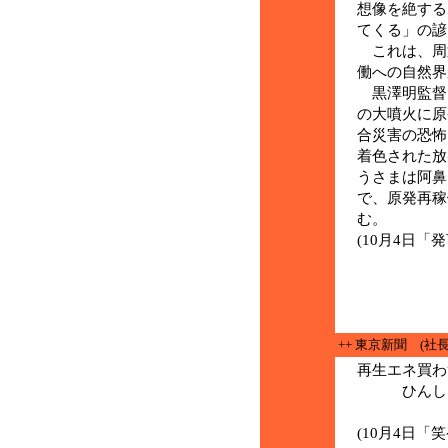
想像を絶する
てくる」の諺
これは、周
働への自然界
黒澤明監督
の大噴火に原
合災害の恐怖
着色された放
うさまは阿鼻
で、原発再稼
む。
(10月4日「
++ 東京新聞 (社
再生エネ
ひんしゅ
(横須
(10月4日「