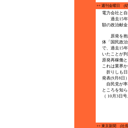
++ 週刊金曜日 (
電力会社と自
過去15年
額の政治献金
原発を抱え
体「国民政治
で、過去15
いたことが判
原発再稼働と
これは業界か
折りしも日
発表(9月8日
自民党が率
ところを知ら
（ 10月3日
++ 東京新聞 (社