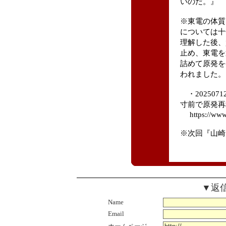
いのだ。』
※東電の体質
については十
理解した後、
止め、東電を
詰めて原発を
われました。
・202507
寸前で原発再
https://www
※次回『山崎ゼ
▼返
Name
Email