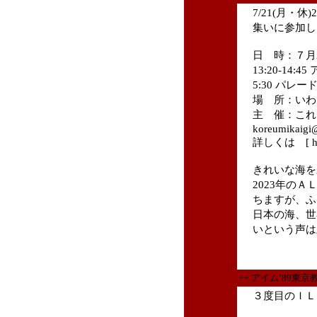
7/21(月・
集いに参加し
日 時：７月21
13:20-14
5:30 パレー
場 所：いわ
主 催：これ
koreumikaigi
詳しくは [ https
きれいな海を
2023年の
ちますが、ふ
日本の海、世
いという声は
++ アイム’89東
３度目のＩＬＯ