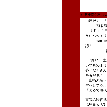
++ 坂東喜久恵 (
山崎ゼミ 「
｜ 『経営破
｜ ７月１２
うにバッチリ
｜ YouT
認！
└──── 
7月12日(土
いつものよう
盛りだくさん
料も14頁！
山崎久隆（
ぞっとするよ
『まるで現代
東電の経営危
福島事故の対