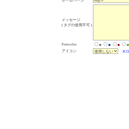
ホームページ
メッセージ
( タグの使用不可 )
Forecolor
■
■
■
■
アイコン
ICO