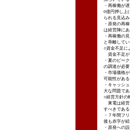
・再稼働が遅れ
0億円押し上
られる見込み
・原発の再稼
は経営陣にあ
・再稼働の見
と乖離してい
○資金不足に
資金不足が
・夏のピーク
の調達が必要
・市場価格が
可能性がある
・キャッシュ
大な問題であ
○経営方針の
東電は経営
すべきである
・７年間フリ
後も赤字が続
・原発への設備