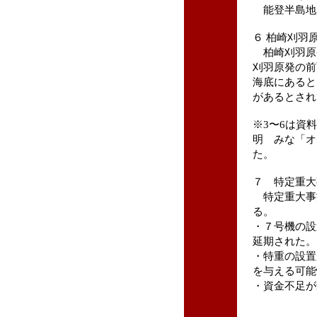
能登半島地
６ 柏崎刈羽
柏崎刈羽原
刈羽原発の前
海底にあると
があるとされ
※3〜6は資
明 みな「オ
た。
７ 特定重大
特定重大事
る。
・７号機の設置
延期された。
・特重の設置
を与える可能
・資金不足が