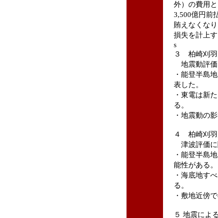
外）の費用と
3,500億
賄えなくなり
損失を計上す
s
３ 柏崎刈羽
地震動評価
・能登半島地
表した。
・東電は新た
る。
・地震動の影
４ 柏崎刈羽
津波評価に
・能登半島地
能性がある。
・海底地すべ
る。
・敷地近傍で
５ 地震によ