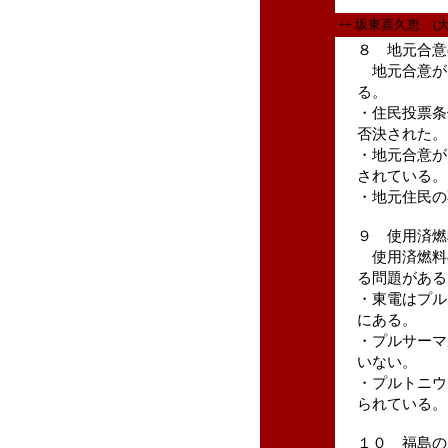
++ 坂東喜久恵 (
８ 地元合意
地元合意が
る。
・住民投票条
否決された。
・地元合意が
されている。
・地元住民の
９ 使用済燃
使用済燃料
る問題がある
・東電はプル
にある。
・プルサーマ
いない。
・プルトニウ
られている。
１０ 福島の