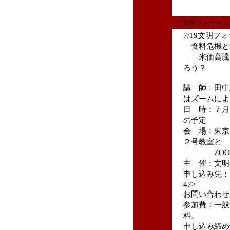
++ 文明フォーラ
7/19文明
食料危機と
米価高騰、
ろう？
講 師：田中
はズームによ
日 時：７月1
の予定
会 場：東京
２号教室と
ZOOM併
主 催：文明
申し込み先： <ht
47>
お問い合わせ先： 
参加費：一般
料。
申し込み締め