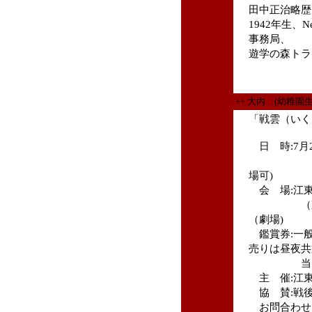
田中正治略歴
1942年生、
事務局、
遊学の森トラ
++ 大内 (幼稚園
「戦雲（いく
日 時:7月29
（各
場可)
会 場:江
（東陽4-
（劇場)
鑑賞券:一般
売りは昼夜共
当日券1
主 催:江
協 賛:戦後
お問合わせ:09