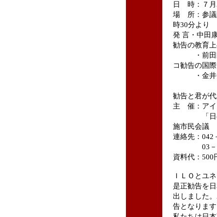
日 時：７月2
場 所：参議
時30分より
発 言・中田
勧告の教育上
・前田朗さ
コ勧告の国際
・金井知明
「Ｉ
勧告と君が代
主 催：アイ
「日の丸・
施市民会議
連絡先：042
03－580
資料代：500
ＩＬＯとユネ
是正勧告を日
出しました。
告となります
私たちは日本