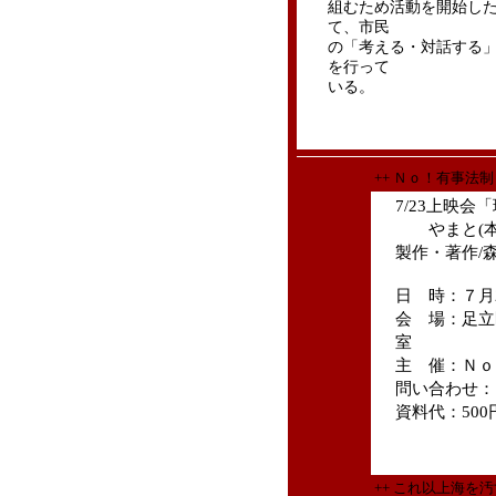
組むため活動を開始し
て、市民
の「考える・対話する
を行って
いる。
++ Ｎｏ！有事法
7/23上映
まと(本土
製作・著作/
日 時：７月2
会 場：足立
室
主 催：Ｎｏ
問い合わせ： 09
資料代：500
++ これ以上海を