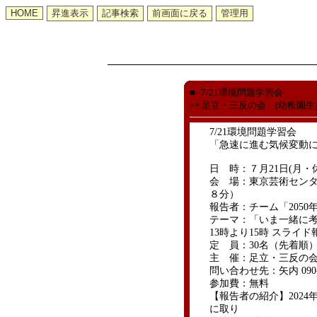
■--7/21環境問題学習会
++ 足立・三反の会 (幼稚園生
7/21環境問題学習会
「急速に進む気候変動
日 時：７月21日(月・休
会 場：東京芸術セン
８分）
報告者：チーム「2050
テーマ：「いま一緒に
13時より15時 スライド
定 員：30名（先着順
主 催：足立・三反の
問い合わせ先：矢内 090-52
参加費：無料
【報告者の紹介】202
に取り