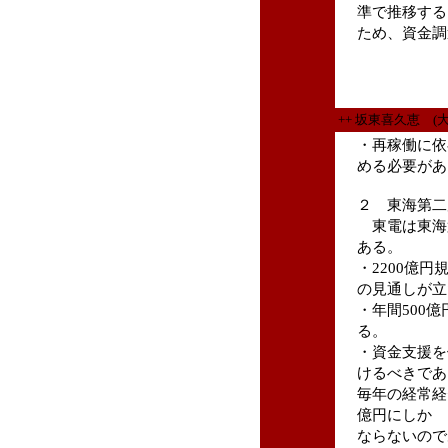
準で推移する
ため、資金調
++ 坂東喜久恵 (
・再稼働に依
める必要があ
２ 東海第二
東電は東海
ある。
・2200億
の見通しが立
・年間500
る。
・資金支援を
けるべきであ
毎年の経常経
億円にしか
ならないので