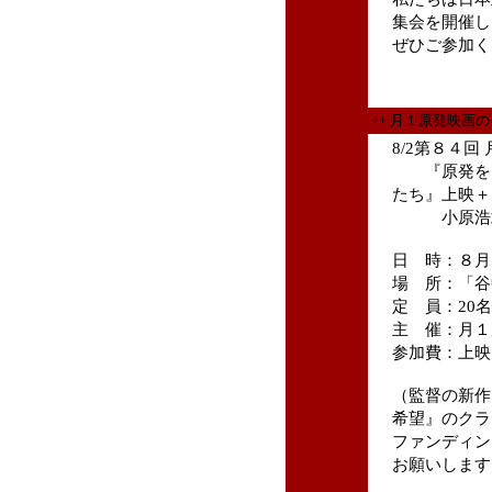
集会を開催し
ぜひご参加く
++ 月１原発映画
8/2第８４回
『原発をと
たち』上映＋
小原浩靖監
日 時：８月２
場 所：「谷中
定 員：20
主 催：月１
参加費：上映
（監督の新作
希望』のクラ
ファンディン
お願いします