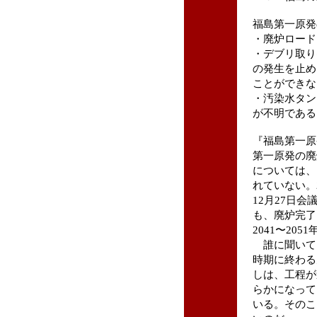
福島第一原発
・廃炉ロード
・デブリ取り
の発生を止め
ことができな
・汚染水タン
が不明であ
『福島第一原
第一原発の廃
については、
れていない。2
12月27日
も、廃炉完了
2041〜20
誰に聞いて
時期に終わる
しは、工程が
らかになって
いる。そのこ