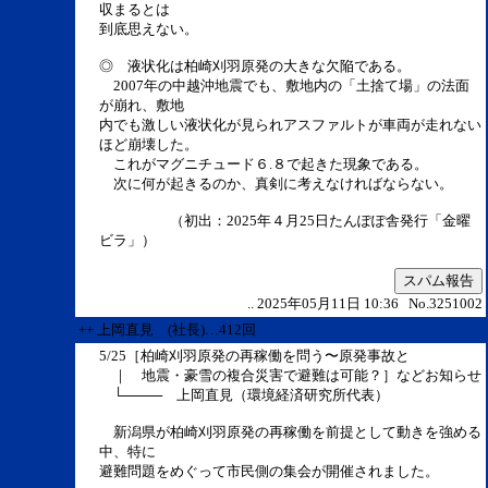
収まるとは
到底思えない。
◎ 液状化は柏崎刈羽原発の大きな欠陥である。
2007年の中越沖地震でも、敷地内の「土捨て場」の法面
が崩れ、敷地
内でも激しい液状化が見られアスファルトが車両が走れない
ほど崩壊した。
これがマグニチュード６.８で起きた現象である。
次に何が起きるのか、真剣に考えなければならない。
（初出：2025年４月25日たんぽぽ舎発行「金曜
ビラ」）
スパム報告
.. 2025年05月11日 10:36 No.3251002
++ 上岡直見 (社長)…412回
5/25［柏崎刈羽原発の再稼働を問う〜原発事故と
｜ 地震・豪雪の複合災害で避難は可能？］などお知らせ
└──── 上岡直見（環境経済研究所代表）
新潟県が柏崎刈羽原発の再稼働を前提として動きを強める
中、特に
避難問題をめぐって市民側の集会が開催されました。