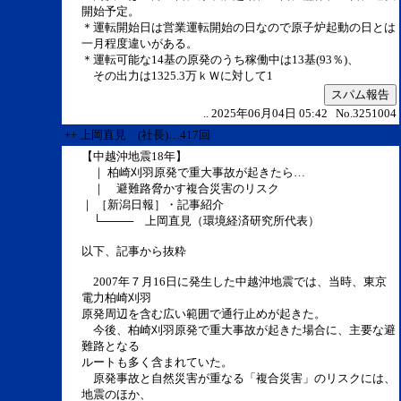
開始予定。
＊運転開始日は営業運転開始の日なので原子炉起動の日とは
一月程度違いがある。
＊運転可能な14基の原発のうち稼働中は13基(93％)、
その出力は1325.3万ｋＷに対して1
スパム報告
.. 2025年06月04日 05:42 No.3251004
++ 上岡直見 (社長)…417回
【中越沖地震18年】
｜ 柏崎刈羽原発で重大事故が起きたら…
｜ 避難路脅かす複合災害のリスク
｜ ［新潟日報］・記事紹介
└──── 上岡直見（環境経済研究所代表）
以下、記事から抜粋
2007年７月16日に発生した中越沖地震では、当時、東京
電力柏崎刈羽
原発周辺を含む広い範囲で通行止めが起きた。
今後、柏崎刈羽原発で重大事故が起きた場合に、主要な避
難路となる
ルートも多く含まれていた。
原発事故と自然災害が重なる「複合災害」のリスクには、
地震のほか、