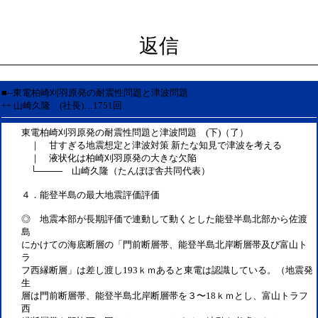
返信
■--東電柏崎刈羽原発の耐震性問題と津波問題
++ 山崎久隆 (社長)…1751回
東電柏崎刈羽原発の耐震性問題と津波問題 (下)（了）
｜ 甘すぎる地震想定と津波対策 新たな知見で津波を考える
｜ 液状化は柏崎刈羽原発の大きな欠陥
└──── 山崎久隆（たんぽぽ舎共同代表）
４．能登半島の最大地震評価評価
◎ 地震本部が長期評価で連動して動くとした能登半島北部から佐渡
島
にかけての海底断層の「門前断層帯、能登半島北岸断層帯及び富山ト
ラ
フ西縁断層」は差し渡し193ｋｍあると東電は認識している。（地震発
生
層は門前断層帯、能登半島北岸断層帯を３〜18ｋｍとし、富山トラフ
西