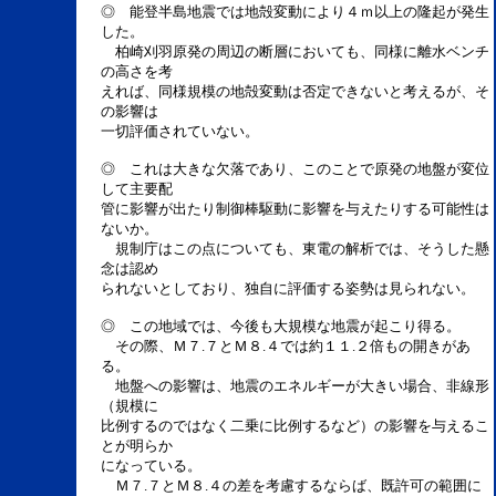
◎ 能登半島地震では地殻変動により４ｍ以上の隆起が発生
した。
柏崎刈羽原発の周辺の断層においても、同様に離水ベンチ
の高さを考
えれば、同様規模の地殻変動は否定できないと考えるが、そ
の影響は
一切評価されていない。
◎ これは大きな欠落であり、このことで原発の地盤が変位
して主要配
管に影響が出たり制御棒駆動に影響を与えたりする可能性は
ないか。
規制庁はこの点についても、東電の解析では、そうした懸
念は認め
られないとしており、独自に評価する姿勢は見られない。
◎ この地域では、今後も大規模な地震が起こり得る。
その際、Ｍ７.７とＭ８.４では約１１.２倍もの開きがあ
る。
地盤への影響は、地震のエネルギーが大きい場合、非線形
（規模に
比例するのではなく二乗に比例するなど）の影響を与えるこ
とが明らか
になっている。
Ｍ７.７とＭ８.４の差を考慮するならば、既許可の範囲に