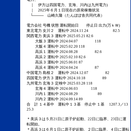
｜ 伊方は四国電力、玄海、川内は九州電力)
｜ 2025年６月１日現在の原発稼働状況
└──── 山崎久隆（たんぽぽ舎共同代表）
電力会社 号機 状態 運転開始日 停止日 出力(万ｋＷ)
東北電力 女川２ 運転中 2024.11.24 82.5
関西電力 美浜３ 運転中 2025.05.21 82.6
大飯３ 運転中 2024.04.07 118
大飯４ 運転中 2025.02.20 118
高浜１ 運転中 2024.08.28 82.6
高浜２ 運転中 2025.02.10 82.6
高浜３ 運転中 2025.06.01 87
高浜４ 運転中 2024.04.24 87
中国電力 島根２ 運転中 2024.12.07 82
四国電力 伊方３ 運転中 2024.10.18 89
九州電力 玄海３ 定検中 2025.03.28 118
玄海４ 運転中 2024.06.03 118
川内１ 運転中 2024.08.29 89
川内２ 運転中 2024.09.14 89
合 計 １４基中 運転中１３基 停止中 １基 1207.3／13
25.3
＊美浜３は５月21日に原子炉起動、22日に臨界、23日に運
転開始。
＊高浜３は６月１日に原子炉起動、２日に臨界、４日に運転