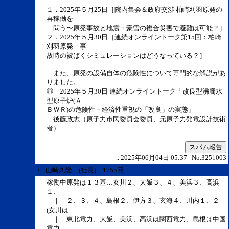
１．2025年５月25日［院内集会＆政府交渉 柏崎刈羽原発の
再稼働を
問う〜原発事故と地震・豪雪の複合災害で避難は可能？］
２．2025年５月30日［連続オンライントーク第15回：柏崎
刈羽原発 事
故時の被ばくシミュレーションはどうなっている？］
また、原発の設備自体の危険性について専門的な解説があ
りました。
◎ 2025年５月30日 連続オンライントーク「改良型沸騰水
型原子炉(Ａ
ＢＷＲ)の危険性－経済性重視の「改良」の実態」
後藤政志（原子力市民委員会委員、元原子力発電設計技術
者）
スパム報告
.. 2025年06月04日 05:37 No.3251003
++ 山崎久隆 (社長)…1755回
稼働中原発は１３基…女川２、大飯３、４、美浜３、高浜
１、
｜ ２、３、４、島根２、伊方３、玄海４、川内１、２
(女川は
｜ 東北電力、大飯、美浜、高浜は関西電力、島根は中国
電力、