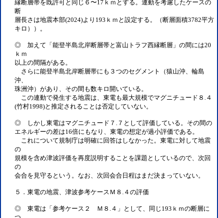
縁断層帯を既許可と同じ６〜17ｋｍとする。連動を考慮したケースの
断
層長さは地震本部(2024)より193ｋｍと設定する。（断層面積3782平方
キロ））。
◎ 加えて「能登半島北岸断層帯と富山トラフ西縁断層」の間には20
ｋｍ
以上の間隔がある。
さらに能登半島北岸断層帯にも３つのセグメント（猿山沖、輪島
沖、
珠洲沖）があり、その間も数キロ開いている。
この連動で発生する地震は、東電も最大規模でマグニチュード８.４
(竹村1998)と推定されることは否定していない。
◎ しかし東電はマグニチュード７.７として評価している。その間の
エネルギーの差は16倍にもなり、東電の想定が過小評価である。
これについて規制庁は明確に回答はしなかった。東電に対して地震
の
規模を含め津波評価を再度説明することを課題としているので、次回
の
会合を見守るという。なお、次回会合日程はまだ決まっていない。
５．東電の地震、津波参考ケースＭ８.４の評価
◎ 東電は「参考ケース２ Ｍ８.４」として、同じ193ｋｍの断層に
つ