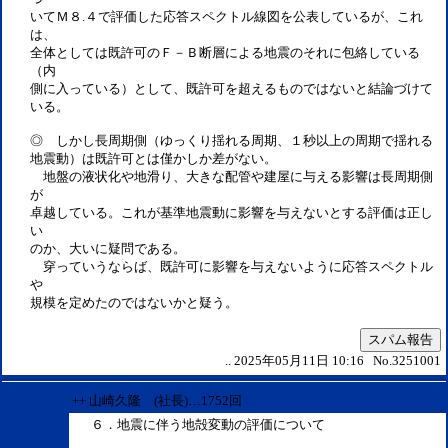
いてＭ８.４で評価した応答スペクトル線図を公表しているが、これ
は、
全体としては既許可のＦ－Ｂ断層による地震のそれに包絡している
（内
側に入っている）として、既許可を超えるものではないと結論づけて
いる。
◎ しかし長周期側（ゆっくり揺れる周期、１秒以上の周期で揺れる
地震動）は既許可とは僅かしか差がない。
地盤の液状化や地滑り、大きな配管や建屋に与える影響は長周期側
が
卓越している。これが基準地震動に影響を与えないとする評価は正し
い
のか、大いに疑問である。
穿っていうならば、既許可に影響を与えないように応答スペクトル
規模を定めたのではないかと疑う。
スパム報告
.. 2025年05月11日 10:16 No.3251001
++ 山崎久隆 (社長)…1752回
６．地震に伴う地殻変動の評価について