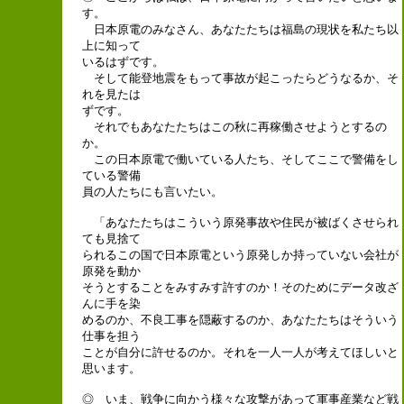
す。
日本原電のみなさん、あなたたちは福島の現状を私たち以
上に知って
いるはずです。
そして能登地震をもって事故が起こったらどうなるか、そ
れを見たは
ずです。
それでもあなたたちはこの秋に再稼働させようとするの
か。
この日本原電で働いている人たち、そしてここで警備をし
ている警備
員の人たちにも言いたい。
「あなたたちはこういう原発事故や住民が被ばくさせられ
ても見捨て
られるこの国で日本原電という原発しか持っていない会社が
原発を動か
そうとすることをみすみす許すのか！そのためにデータ改ざ
んに手を染
めるのか、不良工事を隠蔽するのか、あなたたちはそういう
仕事を担う
ことが自分に許せるのか。それを一人一人が考えてほしいと
思います。
◎ いま、戦争に向かう様々な攻撃があって軍事産業など戦