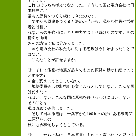
これっぽっちも考えてなかった。そうして国と電力会社は日
本列島に54
基もの原発をつくり続けてきたのです。
ですから原発をつくると決めた時から、私たち住民や労働
者とは相い
れないものを強引にカネと権力でつくり続けたのです。その
構図が山崎
さんの講演で私は分かりました。
国や電力会社の私たちに対する態度は今に始まったことで
はない。
こんなことが許せますか。
◎ そして能登の地震が起きてもまだ原発を動かし続けよう
とする方針
を全く変えようとしていない。
規制委員会も規制指針を変えようとしていない。こんな国
は変えなけ
ればいけない。こんな国に原発を任せるわけにはいけない、
そのことを
私は改めて確信しました。
そして日本原電は、千葉市から100ｋｍの所にある東海第
二原発をこの
秋にも再稼働しようとしている。
◎ ここからは私は、日本原電に向かって言いたいと思いま