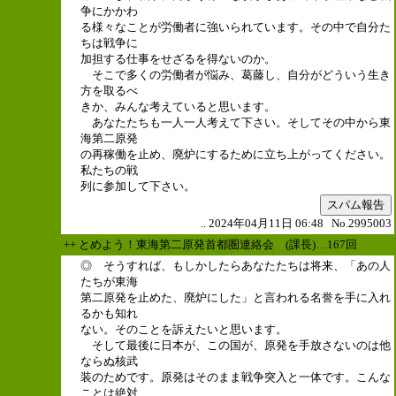
争にかかわ
る様々なことが労働者に強いられています。その中で自分た
ちは戦争に
加担する仕事をせざるを得ないのか。
そこで多くの労働者が悩み、葛藤し、自分がどういう生き
方を取るべ
きか、みんな考えていると思います。
あなたたちも一人一人考えて下さい。そしてその中から東
海第二原発
の再稼働を止め、廃炉にするために立ち上がってください。
私たちの戦
列に参加して下さい。
スパム報告
.. 2024年04月11日 06:48 No.2995003
++ とめよう！東海第二原発首都圏連絡会 (課長)…167回
◎ そうすれば、もしかしたらあなたたちは将来、「あの人
たちが東海
第二原発を止めた、廃炉にした」と言われる名誉を手に入れ
るかも知れ
ない。そのことを訴えたいと思います。
そして最後に日本が、この国が、原発を手放さないのは他
ならぬ核武
装のためです。原発はそのまま戦争突入と一体です。こんな
ことは絶対