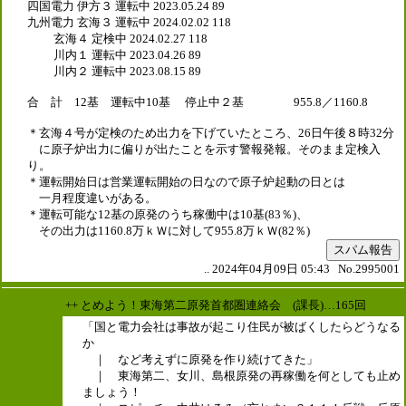
四国電力 伊方３ 運転中 2023.05.24 89
九州電力 玄海３ 運転中 2024.02.02 118
玄海４ 定検中 2024.02.27 118
川内１ 運転中 2023.04.26 89
川内２ 運転中 2023.08.15 89
合 計 12基 運転中10基 停止中２基 955.8／1160.8
＊玄海４号が定検のため出力を下げていたところ、26日午後８時32分
に原子炉出力に偏りが出たことを示す警報発報。そのまま定検入
り。
＊運転開始日は営業運転開始の日なので原子炉起動の日とは
一月程度違いがある。
＊運転可能な12基の原発のうち稼働中は10基(83％)、
その出力は1160.8万ｋＷに対して955.8万ｋＷ(82％)
スパム報告
.. 2024年04月09日 05:43 No.2995001
++ とめよう！東海第二原発首都圏連絡会 (課長)…165回
「国と電力会社は事故が起こり住民が被ばくしたらどうなる
か
｜ など考えずに原発を作り続けてきた」
｜ 東海第二、女川、島根原発の再稼働を何としても止め
ましょう！