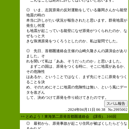
こんなことは絶対に許してはいけないと思います。
◎ いま、志賀原発の反対運動をしている藤岡さんから能登
地震の時の
本当に許しがたい状況が報告されたと思います。群発地震が
発生し何度
も地震が起こっている能登になぜ原発がつくられたのか、な
ぜもっと大
きな珠洲原発をつくろうとしたのか、私は疑問でした。
◎ 先日、首都圏連絡会主催の山崎久隆さんの講演会があり
ました。そ
れを聞いて私は「ああ、そうだったのか」と思いました。
まずこの国は、原発をつくる時に、そこに地震があるか、
その危険性
はあるか、ということではなく、まず先にそこに原発をつく
ることを決
め、そのためにそこに地震の危険性は無い、という風にデー
タを改ざん
して、決めつけて原発を作り続けてきたのです。
スパム報告
.. 2024年04月11日 06:38 No.2995002
++ とめよう！東海第二原発首都圏連絡会 (課長)…166回
◎ 最初から、原発事故が起こり住民が被ばくしたらどうな
るかなど、