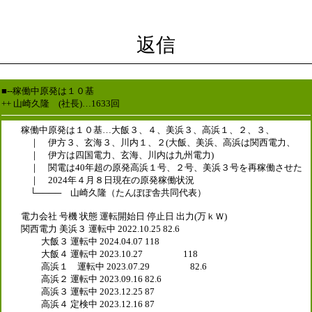
返信
■--稼働中原発は１０基
++ 山崎久隆 (社長)…1633回
稼働中原発は１０基…大飯３、４、美浜３、高浜１、２、３、
｜ 伊方３、玄海３、川内１、２(大飯、美浜、高浜は関西電力、
｜ 伊方は四国電力、玄海、川内は九州電力)
｜ 関電は40年超の原発高浜１号、２号、美浜３号を再稼働させた
｜ 2024年４月８日現在の原発稼働状況
└──── 山崎久隆（たんぽぽ舎共同代表）
電力会社 号機 状態 運転開始日 停止日 出力(万ｋＷ)
関西電力 美浜３ 運転中 2022.10.25 82.6
大飯３ 運転中 2024.04.07 118
大飯４ 運転中 2023.10.27 118
高浜１ 運転中 2023.07.29 82.6
高浜２ 運転中 2023.09.16 82.6
高浜３ 運転中 2023.12.25 87
高浜４ 定検中 2023.12.16 87