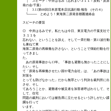
｜ スピーチ：中井はるみ（忘れまい３１１！反戦・反原
発の会/千葉）
｜ 3.11第68回日本原電本店抗議行動 報告 (その４)
└──── とめよう！東海第二原発首都圏連絡会
スピーチの要旨
◎ 中井はるみです。私たちは今日、東京電力の千葉支社で
３.１１を
忘れない、ということを訴え、そして一斉行動・第11波行動
も兼ねて東
海第二原発の再稼働を許さない、ということで弾劾行動を行
ってきまし
た。
あの原発事故から13年。「事故も避難も無かったことにし
たい」そし
て「原発を再稼働させたい国や電力会社」は、「あの事故は
対策を
とっても防げなかった」だから無罪という判決を裁判所に出
させ、そし
てあろうことか、避難者や被災者を加害者呼ばわりして、そ
して、住宅
問題の裁判においては被告席に立たせるという許しがたい蹂
躙を行って
います。