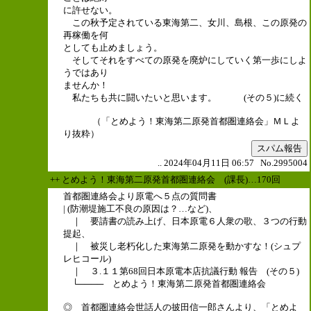
に許せない。
この秋予定されている東海第二、女川、島根、この原発の
再稼働を何
としても止めましょう。
そしてそれをすべての原発を廃炉にしていく第一歩にしよ
うではあり
ませんか！
私たちも共に闘いたいと思います。 (その５)に続く
（「とめよう！東海第二原発首都圏連絡会」ＭＬよ
り抜粋）
スパム報告
.. 2024年04月11日 06:57 No.2995004
++ とめよう！東海第二原発首都圏連絡会 (課長)…170回
首都圏連絡会より原電へ５点の質問書
| (防潮堤施工不良の原因は？…など)、
｜ 要請書の読み上げ、日本原電６人衆の歌、３つの行動
提起、
｜ 被災し老朽化した東海第二原発を動かすな！(シュプ
レヒコール)
｜ ３.１１第68回日本原電本店抗議行動 報告 (その５)
└──── とめよう！東海第二原発首都圏連絡会
◎ 首都圏連絡会世話人の披田信一郎さんより、「とめよ