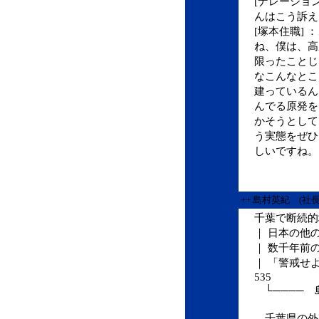
[ナレーショ
んはこう訴え
[塚本住職] 
ね、僕は、高
限ったことじ
なこんなとこ
建っているん
んでる原発を
かそうとして
う実態をぜひ
しいですね。
++ 島村英紀 (社
千葉で断続的
｜ 日本の他
｜ 数千年前
｜ 「警戒せ
535
└──── 
千葉県の外