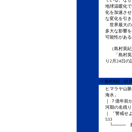
地球温暖化で
化を加速させ
な変化を引き
世界最大の
多大な影響を
可能性がある
（島村英紀
「島村英紀
り2月24日の
++ 島村英紀 (社
ヒマラヤ山脈
海水」
｜ ７億年前
河期の名残り
｜ 「警戒せ
533
└──── 