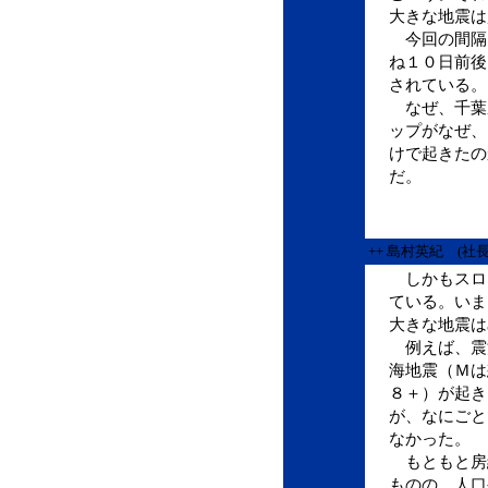
大きな地震は
今回の間隔
ね１０日前後
されている。
なぜ、千葉
ップがなぜ、
けで起きたの
だ。
++ 島村英紀 (社
しかもスロ
ている。いま
大きな地震は
例えば、震
海地震（Ｍは
８＋）が起き
が、なにごと
なかった。
もともと房
ものの、人口