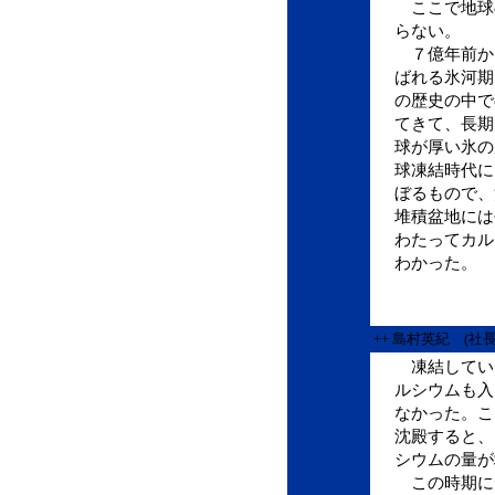
ここで地球
らない。
７億年前か
ばれる氷河期
の歴史の中で
てきて、長期
球が厚い氷の
球凍結時代に
ぼるもので、
堆積盆地には
わたってカル
わかった。
++ 島村英紀 (社
凍結してい
ルシウムも入
なかった。こ
沈殿すると、
シウムの量が
この時期に