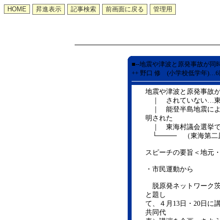
■--地震や津波と原発事故が同
++ 野口 修 (小学校低学年)…
地震や津波と原発事故
｜ されていない…東
｜ 能登半島地震によ
明された
｜ 東海村議会選挙で
└──── （東海第二
スピーチの要旨＜地元
・市民運動から
脱原発ネットワーク茨
と題し
て、４月13日・20日
共同代