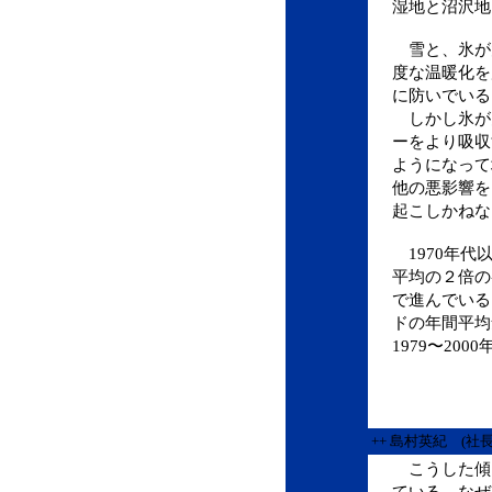
湿地と沼沢地
雪と、氷が
度な温暖化を
に防いでいる
しかし氷が
ーをより吸収
ようになって
他の悪影響を
起こしかねな
1970年代
平均の２倍の
で進んでいる
ドの年間平均
1979〜20
++ 島村英紀 (社
こうした傾
ている。なぜ