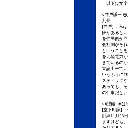
以下は文字
○井戸謙一 
判長
[井戸] ：
険があるとい
を住民側が立
会社側がそれ
ということを
を北陸電力が
きているのか
立証出来てい
いうふうに判
スティックな
あっても、そ
の仕事だと。
○避難計画は
[堂下町議]
訓練11月23
ますけども、
たりすると、