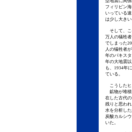
型地震に関係
フィリピン海
いっている速
は少し大きい
そして、こ
万人の犠牲者
でしまった2
人の犠牲者が
年のパキスタ
年の大地震以
も、1934
ている。
こうしたヒ
鉱物が堆積
在した古代の
残りと思われ
水を分析した
炭酸カルシウ
いた。