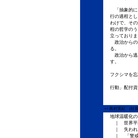
「抽象的に
行の過程とし
わけで、その
程の哲学のう
立っておりま
政治からの逃
る。
政治から逃
す。
(202
フクシマを忘
日本
行動」配付資
++ 島村英紀 (社
地球温暖化
｜ 世界平
｜ 失われ
｜ 「警戒