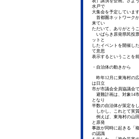
表）講演を企画。さよ
水戸で
大集会を予定していま
首都圏ネットワークか
来てい
ただいて、ありがとう
いばらき原発県民投票
ットと
したイベントを開催し
て意思
表示するということを
・自治体の動きから
昨年12月に東海村の
は日立
市が市議会全員協議会
避難計画は、対象14
となり
半数の自治体が策定を
しかし、これとて実質
例えば、東海村の山田修
と原発
事故が同時に起きる「
の認識