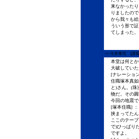
来なかったり
りましたので
から我々も絵
ういう形で証
てしまった。
++ 今井孝司 (課
本堂は何とか
大破していた
[ナレーショ
住職塚本真如
と)さん。(
物だ。その圓
今回の地震で
[塚本住職]
挟まってたん
ここのテーブ
で)ひっぱり
ですよ。