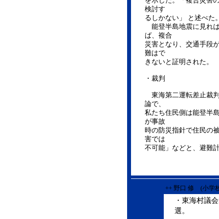
を示した。「複合災害の
検討す
るしかない」 と述べた
能登半島地震に見れば
ば、複合
災害となり、交通手段
難はで
きないと証明された。
・裁判
東海第二運転差止裁判
論で、
私たち住民側は能登半
が事故
時の防災指針で住民の
害では
不可能」などと、避難
++ 野口 修 (小
・東海村議会
選。