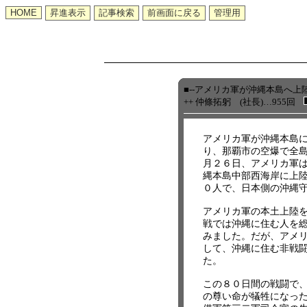
■--アメリカ軍が沖縄本島へ上
++ 仲條拓躬 (社長)…955回
アメリカ軍が沖縄本島
り、那覇市の空爆で全
月２６日、アメリカ軍
縄本島中部西海岸に上
０人で、日本側の沖縄
アメリカ軍の本土上陸
戦では沖縄に住む人を
みました。だが、アメ
して、沖縄に住む非戦
た。
この８０日間の戦闘で
の尊い命が犠牲になっ