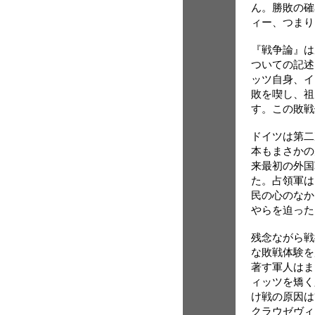
ん。勝敗の確
ィー、つまり
『戦争論』は
ついての記述
ッツ自身、イ
敗を喫し、祖
す。この敗戦
ドイツは第二
本もまさかの
来最初の外国
た。占領軍は
民の心のなか
らを迫った
残念ながら戦
な敗戦体験を
著す軍人はま
ィッツを矯く
け戦の原因は
クラウゼヴィ