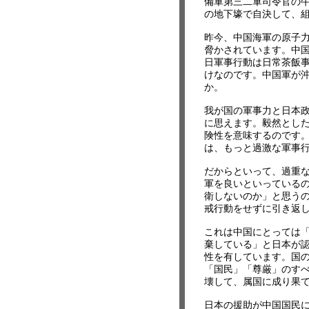
備軍第三二軍司令官の
の地下壕で自決して、
昨今、中国海軍の原子
脅かされています。中
日軍事行動は日常茶飯
けなのです。中国軍が
か。
我が国の軍事力と日本
に思えます。毅然とし
険性を意味するのです
は、もっと過激な軍事
だからといって、過重
軍を良いといっている
衛しないのか」と思う
戒行動をせずに引き返
これは中国にとっては
棄している」と日本が
性を有しています。国
「国民」「尊厳」のす
壊して、属国に成り果
日本の援助が中国国民