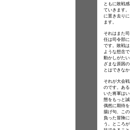
ともに敗戦感
ていきます。
に置き去りに
ます。
それはまた司
任は司令部に
です。敗戦は
ような想念で
動かしがたい
ざまな原因の
とはできなか
それが大会戦
のです。ある
いた将軍はい
態をもっと誠
偶然に期待を
揚げ句、この
負った冒険に
う。ところが
抗であること