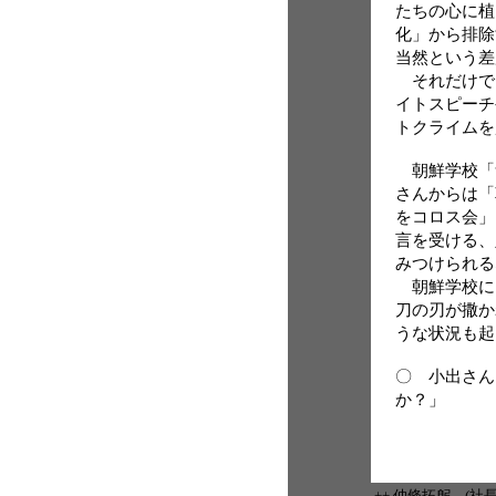
たちの心に植
化」から排除
当然という差
それだけで
イトスピーチ
トクライムを
朝鮮学校「
さんからは「
をコロス会」
言を受ける、
みつけられる
朝鮮学校に
刀の刃が撒か
うな状況も起
〇 小出さん
か？」
++ 仲條拓躬 (社