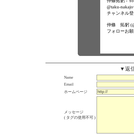
仲條拓躬 - Yo
@taku-nak
チャンネル登
仲條 拓躬 (@tak
フォローお願
▼返
Name
Email
ホームページ
メッセージ
( タグの使用不可 )