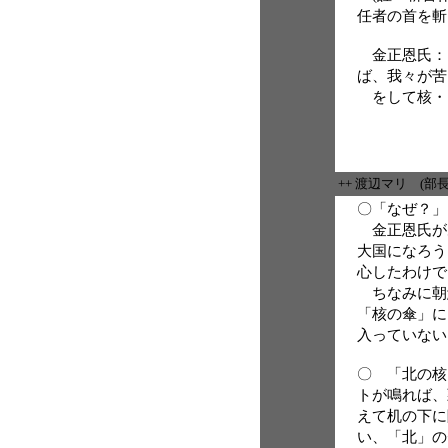
任者の首を斬
金正恩氏：
ば、我々が苦
をして核・
++ 渡辺マリ (部
〇「なぜ？」
金正恩氏が
大国になろう
心したわけで
ちなみに朝
「核の傘」に
入っていない
〇 「北の核
トが鳴れば、
えて机の下に
い、「北」の