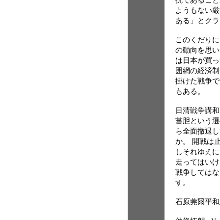
ようもない厳
ある」とクラ
このくだりに
の動向を思い
は日本が買っ
囲網の経済制
掛けた戦争で
もある。
日清戦争講和
嘗胆という選
ら全面撤退し
か。 開戦は
しそれゆえに
走ってはいけ
戦争してはな
す。
石原莞爾平和思想研