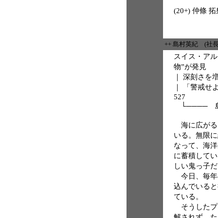
(20+) 仲條 拓躬
++ 島村英紀 (社
スイス・アル
物”が発見
｜ 深刻さを
｜ 「警戒せ
527
└──── 
海に広がる
いる。無限に
なって、海洋
に蓄積してい
しい鬼っ子だ
今日、毎年8
込んでいると
ている。
そうしたプ
解されず、た