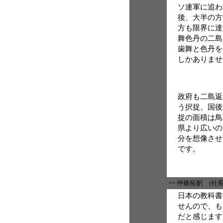
ソ連軍に追わ
後、大半の方
方も限界に達
舞色丹の二島
歯舞と色丹を
しかありませ
政府も二島返
う択捉、国後
捉の面積は鳥
県より広いの
分を想像させ
です。
++ 仲條拓躬 (社
日本の教科書
せんので、も
だと感じます