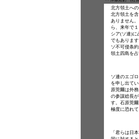
北方領土への
北方領土を含
ありません。
ら、来年で１
シア(ソ連)
でもあります
ソ不可侵条約
領土四島を占
ソ連のエゴロ
を申し出てい
原莞爾は外務
の参謀総長が
す。石原莞爾
極度に恐れて
「君らは日本
国に対すると