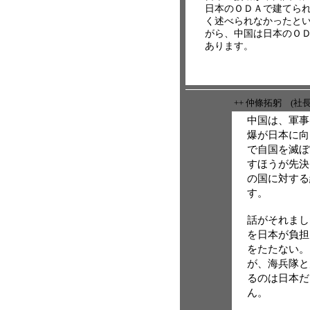
日本のＯＤＡで建てら
く述べられなかったと
がら、中国は日本のＯ
あります。
++ 仲條拓躬 (社
中国は、軍事
爆が日本に向
で自国を滅ぼ
すほうが先決
の国に対する
す。
話がそれまし
を日本が負担
をたたない。
が、海兵隊と
るのは日本だ
ん。