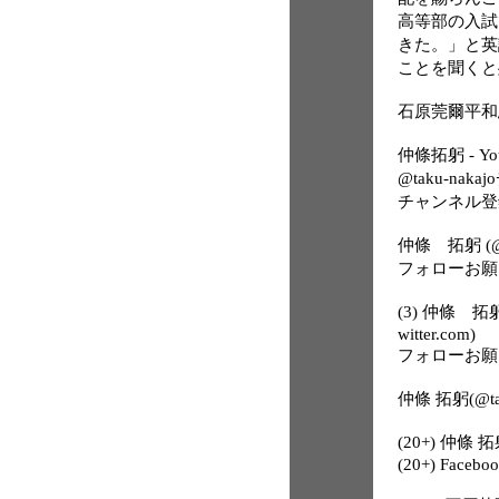
高等部の入試
きた。」と英
ことを聞くと
石原莞爾平和思想研
仲條拓躬 - Yo
@taku-nak
チャンネル登
仲條 拓躬 (@tak
フォローお願
(3) 仲條 拓躬
witter.com)
フォローお願
仲條 拓躬(@tak
(20+) 仲條 拓躬
(20+) Facebo