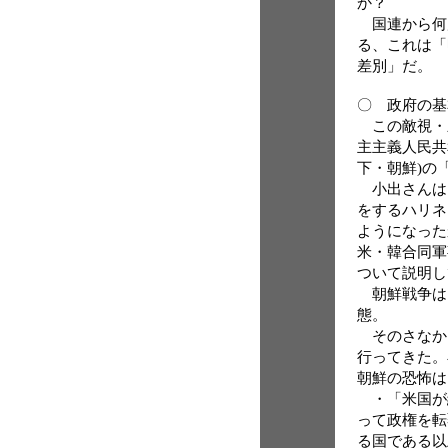
か？
国連から何
る、これは「
差別」だ。
〇 政府の基
この敵視・
主主義人民共
下・朝鮮)の
小出さんは
をするハリネ
ようになった
米・韓合同軍
ついて説明し
朝鮮戦争は
態。
そのさなか
行ってきた。
朝鮮の恐怖は
・「米国が
って政権を転
る国である以