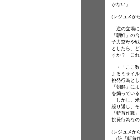
かない」
(レジュメから
逆の立場に
「朝鮮」の合
子力空母や戦
としたら、ど
すか？ これ
・「ここ数
よるミサイル
挑発行為とし
「朝鮮」によ
を煽っている
しかし、米
繰り返し、そ
「斬首作戦」
挑発行為なの
(レジュメから
(註「斬首