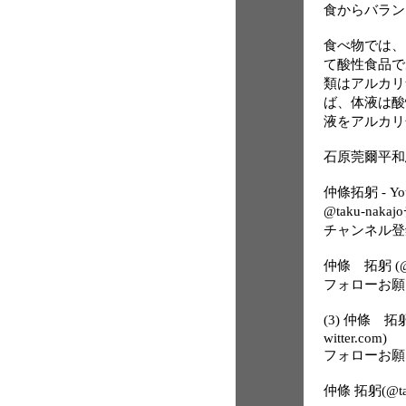
食からバラン
食べ物では、
て酸性食品で
類はアルカリ
ば、体液は酸
液をアルカリ
石原莞爾平和思想研
仲條拓躬 - Yo
@taku-nak
チャンネル登
仲條 拓躬 (@tak
フォローお願
(3) 仲條 拓躬
witter.com)
フォローお願
仲條 拓躬(@tak