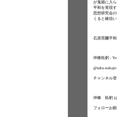
が鬼籍に入ら
平和を実現す
思想研究会の
くると確信い
石原莞爾平和思想研
仲條拓躬 - Yo
@taku-nak
チャンネル登
仲條 拓躬 (@tak
フォローお願