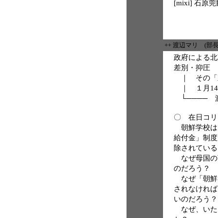
[mixi] 
++ 渡辺マリ (部
政府による北
差別・抑圧
｜ その「
｜ １月1
└──── 
〇 在日コリ
朝鮮学校は
給付金」制度
除されている
なぜ母国の
のだろう？
なぜ「朝鮮
されなければ
いのだろう？
なぜ、いた