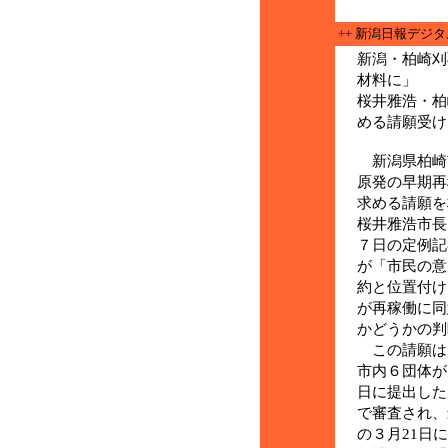
++ 新潟日報デジ
新潟・柏崎刈
材料に」
桜井雅浩・柏
める請願受け
新潟県柏崎
原発の早期再
求める請願を
桜井雅浩市長
７日の定例記
が「市民の意
約と位置付け
が再稼働に同
かどうかの判
この請願は
市内６団体が
日に提出した
で審査され、
の３月21日