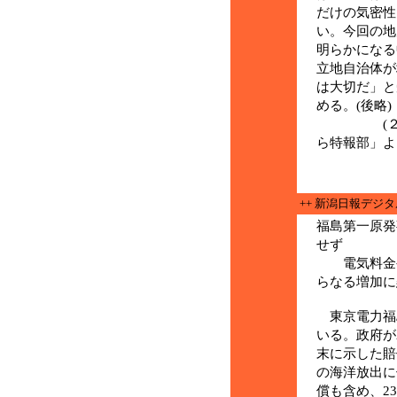
だけの気密性
い。今回の地
明らかになる
立地自治体が
は大切だ」と
める。(後略)
(２月７日
ら特報部」よ
++ 新潟日報デジ
福島第一原発
せず
電気料金や
らなる増加に
東京電力福
いる。政府が2
末に示した賠
の海洋放出に
償も含め、2