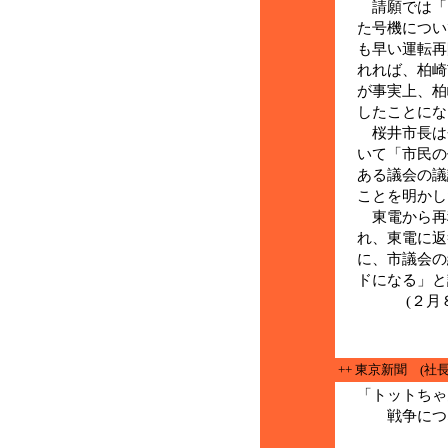
請願では「
た号機につい
も早い運転再
れれば、柏崎
が事実上、柏
したことにな
桜井市長は
いて「市民の
ある議会の議
ことを明かし
東電から再
れ、東電に返
に、市議会の
ドになる」と
(２月８日
++ 東京新聞 (社長
「トットちゃ
戦争につな