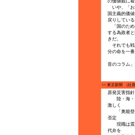
の価値観に着
いや、「お
国主義的価値
戻りしている
「国のため
する為政者と
きだ。
それでも戦
分の命を一番
(２月５
音のコラム」
++ 東京新聞 (社長
原発災害指針
陸・海・空
激しく
「奥能登孤
否定
現職は震災
代弁を