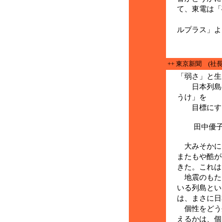
て、東電は「
(２月
ルプラス」よ
++ 東京新聞 (社長
「弱さ」と生
日本列島の
うけ」を
目標にする
田中優子（
大みそかに
またもや酷が
きた。これは
地震のもた
いる列島とい
は、まさに日
個性をどう
えるかは、個