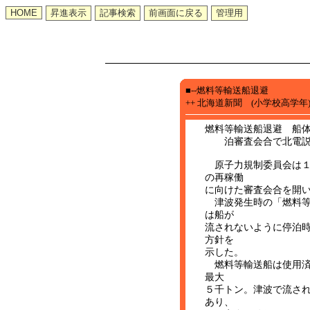
■--燃料等輸送船退避
++ 北海道新聞 (小学校高学年
燃料等輸送船退避 船
泊審査会合で北電説
原子力規制委員会は１
の再稼働
に向けた審査会合を開
津波発生時の「燃料等
は船が
流されないように停泊
方針を
示した。
燃料等輸送船は使用済
最大
５千トン。津波で流さ
あり、