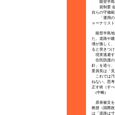
能登半島地
規制委 会
自らの守備範
「運用の改
ャーナリスト
能登半島地
た。道路や建
壊が激しく、
ると突きつけ
現実逃避す
住民防護の
針」を巡り、
委員長は「見
これでは汚
ねない。思考
正す術（すべ
(中略)
原発被災を
教授（国際政
は「道路は寸