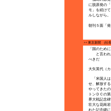
に脱原発の「
モ」を続けて
ルしながら。
(２
朝刊５面「発
++ 東京新聞 (社長
「国のために
と言われた
べきだ
大矢英代（カ
「米国人は
せ、解放する
ってきたの
トンＤＣの第
界大戦記念碑
壮大な花崗岩
れた記念碑に