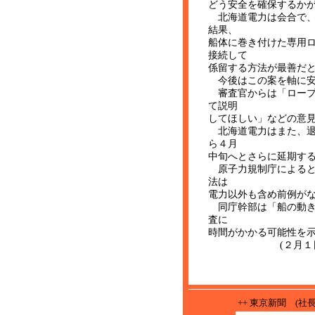
どう安全を確保するか
北海道電力は会合で、
結果、
船体に巻き付けた専用
接続して
係留する方法が最善だ
今後はこの案を軸に安
審査官からは「ロープ
て説明
してほしい」などの意
北海道電力はまた、退
ら４月
中旬へとさらに延期す
原子力規制庁によると
法は
電力以外も含め前例が
同庁幹部は「船の動き
査に
時間がかかる可能性を
(２月１日「北海
++ 東京新聞 (社長