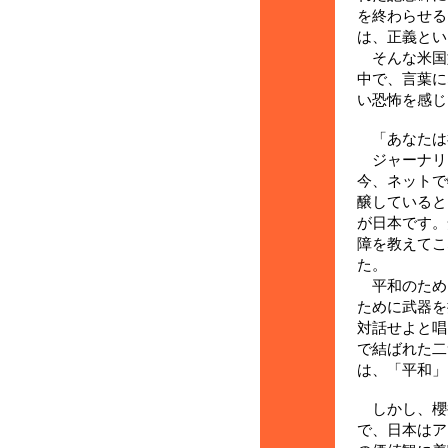
を終わらせる
は、正義とい
そんな米国
中で、言葉に
い恐怖を感じ
「あなたは
ジャーナリ
今、ネットで
醸していると
が日本です。
障を教えてこ
た。
平和のため
ために武器を
対話せよと唱
で結ばれた二
は、「平和」
しかし、櫻
で、日本はア