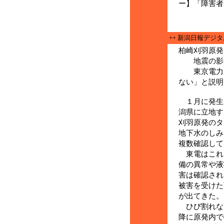
ー】「障害者
++ 新潟日報デジ
柏崎刈羽原発
地震の影響
東京電力は
ない」と説明
１月に発生
潟県に立地す
刈羽原発の
地下水のしみ
複数確認して
東電はこれ
備の異常や液
害は確認され
被害を受けた
が出てきた。
ひび割れなど
降に原発内で