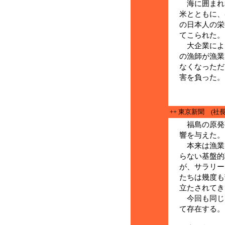
海に囲まれ
米とともに、
の日本人の栄
てこられた。
大企業によ
の漁師が漁業
なくなっただ
害を負った。
++ 東京新聞 (社長
福島の原発
響を与えた。
本来は漁業
らない基盤的
が、サラリー
たちは幾度も
立たされてき
今回も同じ
て存在する。