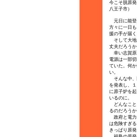
今こそ脱原
八王子市）
元日に能登
方々に一日も
援の手が届く
そして大地
丈夫だろうか
幸い志賀原
電源は一部切
ていた。何か
い。
そんな中、
を発表し、１
に原子炉を起
いるのに。
どんなこと
るのだろうか
政府と電力
は危険すぎる
きっぱり原発
福島の原発