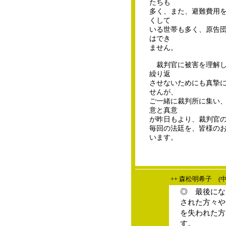
たちも
多く、また、避難費用
くして
いる世帯も多く、原告
はでき
ません。
裁判官に被害を理解し
繰り返
させないためにも真摯
せんが、
ご一緒に裁判所に集い
意と真意
が昨日もより、裁判官
毎回の法廷を、皆様の
います。
++ 森松明希子 (
◎ 最後にな
された方々や
を失われた方
す。