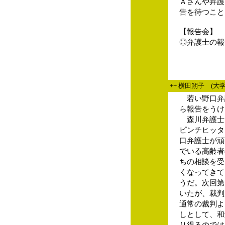
Ａさんや弁護
告を待つこと
【報告会】
◎弁護士の報
++ 横田朔子 (大
若い野口弁
ら報告をうけ
森川弁護士
ピンチヒッタ
口弁護士が頑
でいる高齢者
ちの相談を受
くなってきて
うだ。次回第
いたが、裁判
通常の裁判よ
しとして、和
り得るのでは