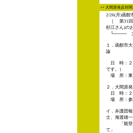
++ 大間原発反対
2/26(月)
｜ 第31回
杉江さん)の
└──── 
１．函館市大
論
日 時：２月
です。）
場 所：東
２．大間原発
日 時：２月2
場 所：参
イ．弁護団報
士、海渡雄一
「能登半島
て」