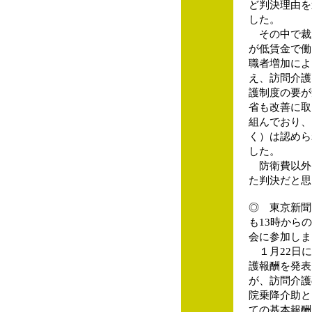
ど判決理由を
した。
その中で裁
が低賃金で働
職者増加によ
え、訪問介護
護制度の要が
省も改善に取
組んでおり、
く）は認めら
した。
防衛費以外
た判決だと思
◎ 東京新聞
も13時から
会に参加しま
１月22日に
護報酬を発表
が、訪問介護
院乗降介助と
ての基本報酬