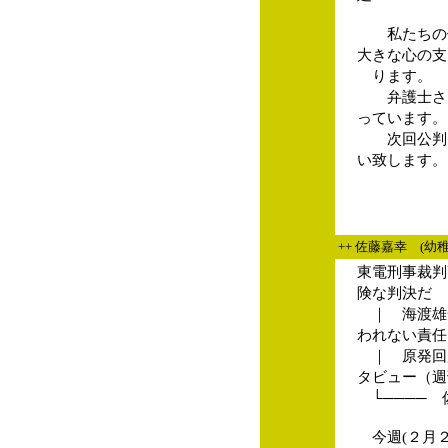
私たちの傍
大きな心の支
ります。
弁護士さん
っています。
次回公判も
い致します。
++ 佐藤嘉幸 (幼
東電刑事裁判
険な判決だ
｜ 海渡雄
われない責任
｜ 原発回
タビュー（週
└──── 
今週(２月２