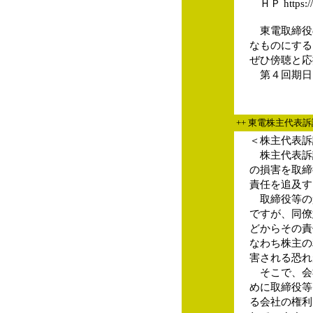
ＨＰ https://t
東電取締役
なものにする
ぜひ傍聴と応
第４回期日：2
++ 東電株主代表
＜株主代表訴
株主代表訴
の損害を取締
責任を追及す
取締役等の
ですが、同僚
どからその責
なわち株主の
害される恐れ
そこで、会
めに取締役等
る会社の権利