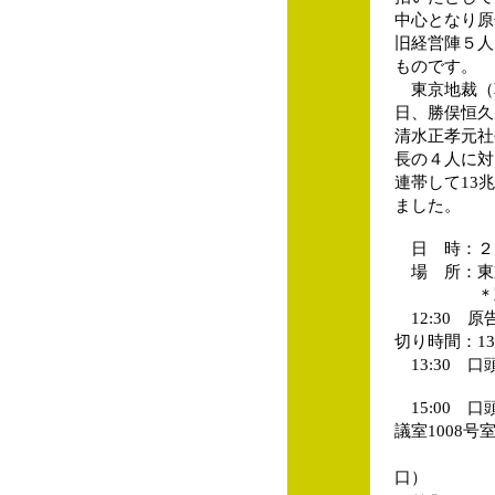
中心となり原
旧経営陣５人
ものです。
東京地裁（朝
日、勝俣恒久
清水正孝元社
長の４人に対
連帯して13
ました。
日 時：２月2
場 所：東
＊双方、
12:30 
切り時間：13
13:30 
15:00 
議室1008号
（最
口）