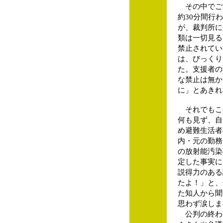
その中でご
約30分間行
が、裁判所に
類は一切見る
禁止されてい
は、びっくり
た。支援者の
な禁止は無か
に」とあきれ
それでもこ
何も見ず、自
め避難生活者
内・元の勤務
の放射能汚染
定した事実に
説得力のある
たよ！」と、
た知人から聞
思わず涙しま
公判の終わ