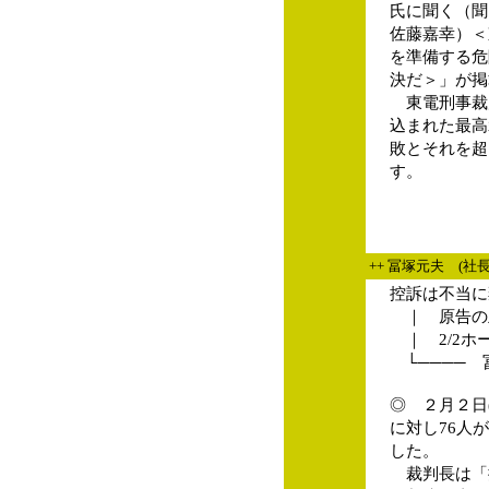
氏に聞く（聞
佐藤嘉幸）＜
を準備する危
決だ＞」が掲
東電刑事裁
込まれた最高
敗とそれを超
す。
++ 冨塚元夫 (社
控訴は不当に
｜ 原告の
｜ 2/2ホ
└──── 
◎ ２月２日
に対し76人
した。
裁判長は「控