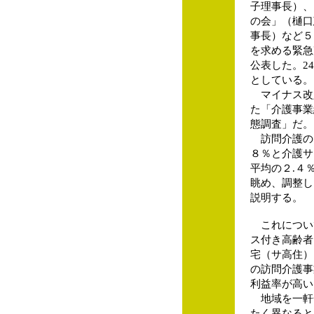
子理事長）、
の会」（樋口
事長）など５
を求める緊急
公表した。2
としている。
マイナス改
た「介護事業
態調査」だ。
訪問介護の収
８％と介護サ
平均の２.４
眺め、調整し
説明する。
これについ
ス付き高齢者
宅（サ高住）
の訪問介護事
利益率が高い
地域を一軒
たく異なると