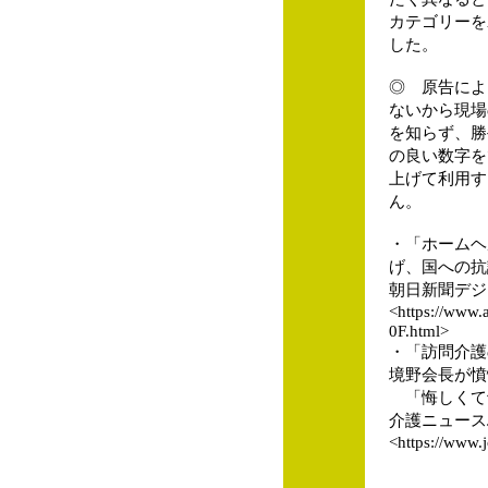
カテゴリーを
した。
◎ 原告によ
ないから現場
を知らず、勝
の良い数字を
上げて利用す
ん。
・「ホームヘ
げ、国への抗
朝日新聞デジタル
<https://www
0F.html>
・「訪問介護
境野会長が憤
「悔しくて
介護ニュースJoint
<https://www.j