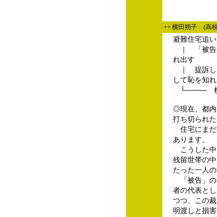
++ 横田朔子 (高
避難住宅追い
｜ 「被告
れ出す
｜ 提訴し
して恥を知れ
└──── 
◎現在、都内
打ち切られた
住宅にまだ
あります。
こうした中で
残留世帯の中
たった一人の
「被告」の
者の代表とし
つつ、この裁
明渡しと損害