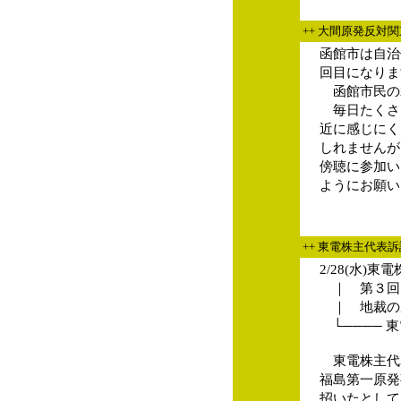
++ 大間原発反対
函館市は自治
回目になりま
函館市民の
毎日たくさ
近に感じにく
しれませんが
傍聴に参加い
ようにお願い
++ 東電株主代表
2/28(水)
｜ 第３回
｜ 地裁の
└──── 
東電株主代
福島第一原発
招いたとして