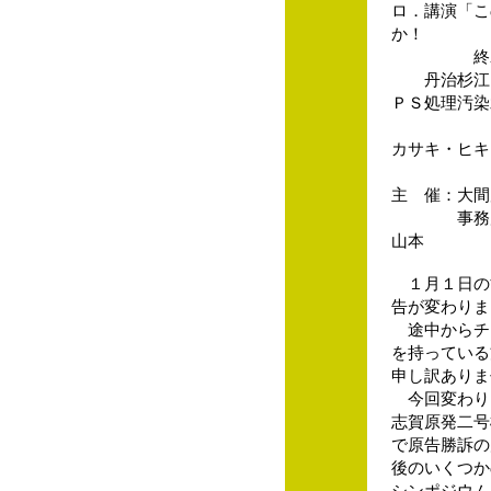
ロ．講演「こ
か！
終わらな
丹治杉江さ
ＰＳ処理汚染
差止訴
カサキ・ヒキ
クシマ
主 催：大間
事務局（イロ
山本
１月１日の
告が変わりま
途中からチ
を持っている
申し訳ありま
今回変わりま
志賀原発二号
で原告勝訴の
後のいくつか
シンポジウム