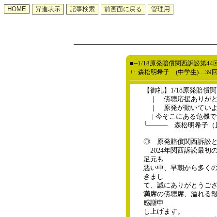
■--1/18原発賠償関西訴訟第4
++ 森松明希子 (中学生)…3
【御礼】1/18原発賠償
｜ 傍聴応援ありがと
｜ 原発が動いていよ
| 今そこにある危機で
└──── 森松明希子
◎ 原発賠償関西訴訟
2024年関西訴訟最初
足元も
悪い中、早朝から多く
きまし
て、誠にありがとうご
満席の傍聴席、溢れる
感謝申
し上げます。