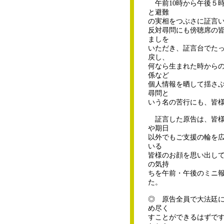
午前10時から午後５
と避難
の実相をつぶさに証言
反対尋問にも傍聴席の
ましを
いただき、証言台でたっ
戻し、
何なら生まれた時から
係など
個人情報を晒して揺さ
尋問と
いう名の苦行にも、皆
証言した原告は、皆様
期日
以外でもご支援の輪を
いる
皆様のお顔を思い出し
の気持
ちを午前・午後のミニ
た。
◎ 原告全員で大法廷
め尽く
すことができるはずで