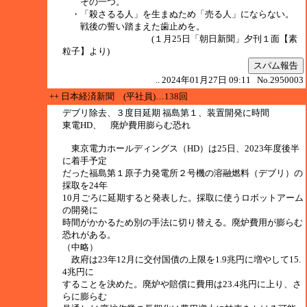
その一つ。
・「殺さるる人」を生まぬため「売る人」にならない。
戦後の誓い踏まえた歯止めを。
(１月25日「朝日新聞」夕刊１面【素
粒子】より)
スパム報告
.. 2024年01月27日 09:11 No.2950003
++ 日本経済新聞 (平社員)…138回
デブリ除去、３度目延期 福島第１、装置開発に時間
東電HD、 廃炉費用膨らむ恐れ
東京電力ホールディングス（HD）は25日、2023年度後半
に着手予定
だった福島第１原子力発電所２号機の溶融燃料（デブリ）の
採取を24年
10月ごろに延期すると発表した。採取に使うロボットアーム
の開発に
時間がかかるため別の手法に切り替える。廃炉費用が膨らむ
恐れがある。
（中略）
政府は23年12月に交付国債の上限を1.9兆円に増やして15.
4兆円に
することを決めた。廃炉や賠償に費用は23.4兆円に上り、さ
らに膨らむ