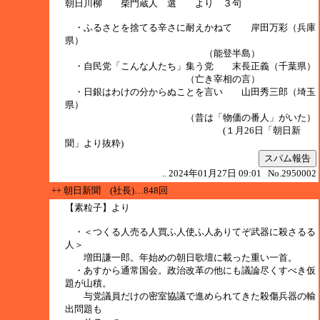
朝日川柳 柴門蔵人 選 より ３句
・ふるさとを捨てる辛さに耐えかねて 岸田万彩（兵庫
県）
（能登半島）
・自民党「こんな人たち」集う党 末長正義（千葉県）
（亡き宰相の言）
・日銀はわけの分からぬことを言い 山田秀三郎（埼玉
県）
（昔は「物価の番人」がいた）
(１月26日「朝日新
聞」より抜粋)
スパム報告
.. 2024年01月27日 09:01 No.2950002
++ 朝日新聞 (社長)…848回
【素粒子】より
・＜つくる人売る人買ふ人使ふ人ありてぞ武器に殺さるる
人＞
増田謙一郎。年始めの朝日歌壇に載った重い一首。
・あすから通常国会。政治改革の他にも議論尽くすべき仮
題が山積。
与党議員だけの密室協議で進められてきた殺傷兵器の輸
出問題も