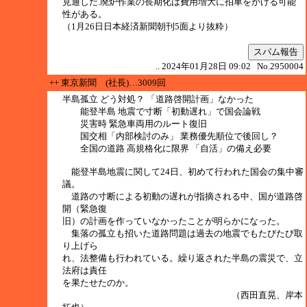
見通しだ.廃炉作業の長期化は費用増大に拍車をかける可能
性がある。
（1月26日日本経済新聞朝刊5面より抜粋）
スパム報告
.. 2024年01月28日 09:02 No.2950004
++ 東京新聞 (社長)…3009回
半島孤立 どう対処？ 「道路啓開計画」なかった
能登半島 地震で寸断「初動遅れ」で国会論戦
災害時 緊急車両用のルート復旧
国交相「内部検討のみ」 業務優先順位で後回し？
全国の道路 高規格化に限界 「自活」の備え必要
能登半島地震に関して24日、初めて行われた国会の集中審
議。
道路の寸断による初動の遅れが指摘される中、国が道路啓
開（緊急復
旧）の計画を作っていなかったことが明らかになった。
集落の孤立も招いた道路問題は過去の地震でもたびたび取
り上げら
れ、法整備も行われている。繰り返された半島の震災で、立
法府は責任
を果たせたのか。
（西田直晃、岸本