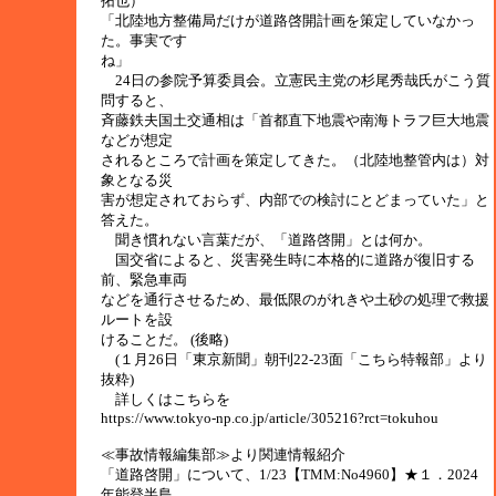
拓也）
「北陸地方整備局だけが道路啓開計画を策定していなかっ
た。事実です
ね」
24日の参院予算委員会。立憲民主党の杉尾秀哉氏がこう質
問すると、
斉藤鉄夫国土交通相は「首都直下地震や南海トラフ巨大地震
などが想定
されるところで計画を策定してきた。（北陸地整管内は）対
象となる災
害が想定されておらず、内部での検討にとどまっていた」と
答えた。
聞き慣れない言葉だが、「道路啓開」とは何か。
国交省によると、災害発生時に本格的に道路が復旧する
前、緊急車両
などを通行させるため、最低限のがれきや土砂の処理で救援
ルートを設
けることだ。 (後略)
(１月26日「東京新聞」朝刊22-23面「こちら特報部」より
抜粋)
詳しくはこちらを
https://www.tokyo-np.co.jp/article/305216?rct=tokuhou
≪事故情報編集部≫より関連情報紹介
「道路啓開」について、1/23【TMM:No4960】★１．2024
年能登半島