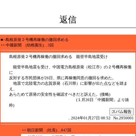
返信
■--島根原発２号機再稼働の撤回求める
++ 中國新聞 (幼稚園生)…3回
島根原発２号機再稼働の撤回求める 能登半島地震受け
能登半島地震を受け、中国電力島根原発（松江市）の２号機再稼働
に
反対する市民団体が26日、県に再稼働同意の撤回を求めた。
地震で北陸電力の志賀原発（石川県）に影響が出た点などを踏ま
え、
あらためて原発の安全性を確認すべきだと訴えた。(後略)
(１月26日「中國新聞」より抜
粋)
スパム報告
.. 2024年01月27日 08:52 No.2950001
++ 朝日新聞 (社長)…847回