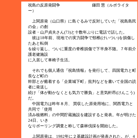
祝島の反原発闘争 鎌田 慧（ルポライタ
ー）
上関原発（山口県）に島ぐるみで反対していた「祝島島民
の会」の創
設者・山戸貞夫さん(73)と十数年ぶりに電話で話した。
彼は18年前、現地での実力闘争で頸椎(けいつい)を損傷し
たあと転倒
を繰り返し、ついに重度の脊椎損傷で下半身不随。７年前介
護老健施設
に入居して車椅子生活。
それでも個人通信『祝島情報』を発行して、四国電力と町
長など町の
幹部とが癒着する「企業城下町」批判などを書いて全国の読
者に発送し
続け「体が動かなくとも気力で勝負」と意気軒昂(けんこう)
だ。
中国電力は昨年８月、 買収した原発用地に、関西電力と
共同で「使用
済み核燃料」の中間貯蔵施設を建設すると発表。年が明けた
24日、いき
なりボーリング調査と称して森林伐採を開始した。
上関原発は、1982年に２基建設計画が発表された。が、4