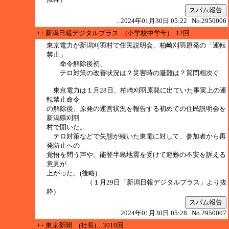
スパム報告
.. 2024年01月30日 05:22 No.2950006
++ 新潟日報デジタルプラス (小学校中学年)…12回
東京電力が新潟刈羽村で住民説明会、柏崎刈羽原発の「運転
禁止」
命令解除後初、
テロ対策の改善状況は？災害時の避難は？質問相次ぐ
東京電力は１月28日、柏崎刈羽原発に出ていた事実上の運
転禁止命令
の解除後、原発の運営状況を報告する初めての住民説明会を
新潟県刈羽
村で開いた。
テロ対策などで失態が続いた東電に対して、参加者から再
発防止への
覚悟を問う声や、能登半島地震を受けて避難の不安を訴える
意見が
上がった。(後略)
（１月29日「新潟日報デジタルプラス」より抜
粋）
スパム報告
.. 2024年01月30日 05:28 No.2950007
++ 東京新聞 (社長)…3010回