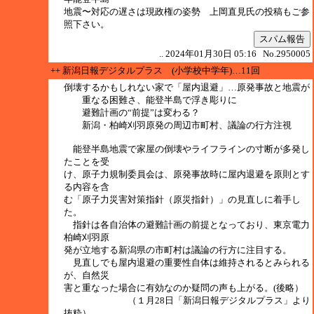
地震〜対応の遅さは現政権の姿勢 上岡直見氏の投稿もご参
照下さい。
スパム報告
.. 2024年01月30日 05:16 No.2950005
++ 新潟日報デジタルプラス (小学校中学年)…11回
倒壊するかもしれない家で「屋内退避」…原発事故と地震が
重なる困難さ、能登半島で浮き彫りに
避難計画の“前提”は変わる？
新潟・柏崎刈羽原発の周辺市町村、議論の行方注視
能登半島地震で家屋の倒壊やライフラインの寸断が多発し
たことを受
け、原子力規制委員会は、原発事故時に屋内退避を原則とす
る内容を含
む「原子力災害対策指針（原災指針）」の見直しに着手し
た。
指針は各自治体の避難計画の前提となっており、東京電力
柏崎刈羽原
発が立地する新潟県の市町村は議論の行方に注目する。
見直しでも屋内退避の重要性自体は維持されるとみられる
が、自然災
害と重なった場合に有効なのか疑問の声も上がる。(後略）
（１月28日「新潟日報デジタルプラス」より
抜粋）