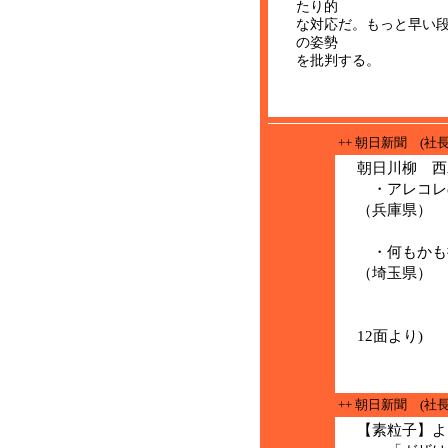
たり的
な対応だ。もっと早い
の姿勢
を批判する。 (11
++ 朝日新聞 (社
朝日川柳 西
・アレコレ
（兵庫県）
（
・何もかも
（埼玉県）
（ご
(11
12面より)
++ 朝日新聞 (社
【素粒子】よ