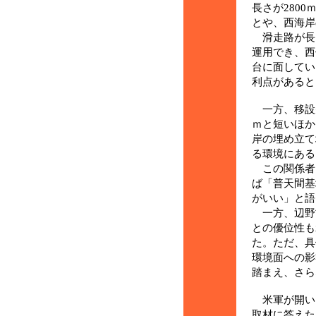
長さが2800
とや、西海岸
滑走路が長
運用でき、西
台に面してい
利点があると
一方、移設先
ｍと短いほか
岸の埋め立て
る環境にある
この関係者
ば「普天間基
がいい」と語
一方、辺野
との優位性も
た。ただ、
環境面への影
踏まえ、さら
米軍が開い
取材に答えた