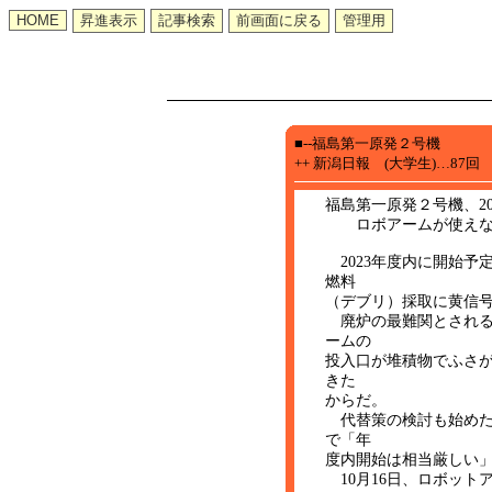
■--福島第一原発２号機
++ 新潟日報 (大学生)…87回
福島第一原発２号機、2
ロボアームが使えない
2023年度内に開始予
燃料
（デブリ）採取に黄信
廃炉の最難関とされる
ームの
投入口が堆積物でふさ
きた
からだ。
代替策の検討も始めた
で「年
度内開始は相当厳しい
10月16日、ロボット