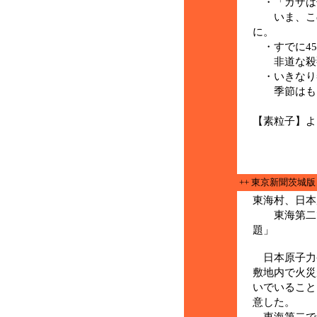
・「ガザは
いま、この
に。
・すでに45
非道な殺戮
・いきなり
季節はもう
(11月
【素粒子】よ
++ 東京新聞茨城
東海村、日本
東海第二で
題」
日本原子力
敷地内で火災
いでいること
意した。
東海第二で