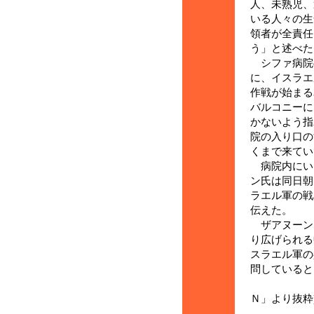
人、未熟児、
いる人々の生
領者が全責任
う」と述べた
シファ病院
に、イスラエ
作戦が始まる
バルコニーに
かないよう指
院の入り口の
くまで来てい
病院内にい
ン氏は同日朝
ラエル軍の戦
伝えた。
ザアヌーン
り広げられる
スラエル軍の
問していると
(後略)
Ｎ」より抜粋