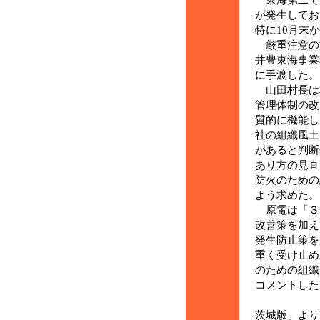
が発生してお
特に10月末
厳重注意の文
井豊東海事業
に手渡した。
山田村長は
管理体制の改
質的に機能し
社の組織風土
があると判断
あり方の見直
防火のための
よう求めた。
原電は「３
改善策を加え
発生防止策を
重く受け止め
のための組織
コメントした
（長崎高
茨城版」より