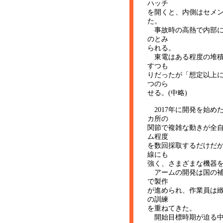
ハッチ
を開くと、内側はセメ
た。
事故時の高熱で内部に
のとみ
られる。
東電はある程度の堆積
すつも
りだったが「想定以上
つのら
せる。(中略)
2017年に開発を始め
カ所の
関節で複雑な動きが全
ム程度
を数回採取するだけだ
線にも
強く、さまざまな機器を
アームの開発は国の補
で製作
が進められ、作業員は
の訓練
を重ねてきた。
開始目標時期が迫る中