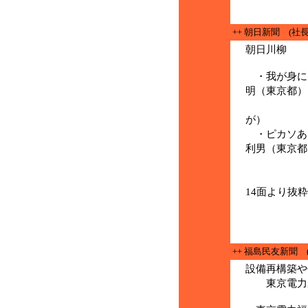
++ 朝日新聞 (社
朝日川柳 
・我が身に
明（東京都）
（世
が）
・ピカソあ
利男（東京都
（悲
(11
14面より抜粋
++ 福島民友新聞
設備再構築や
東京電力が