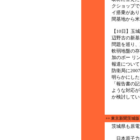
クショップで
イ搭乗があり
間基地から米
【10日】玉
辺野古の新基
問題を巡り、
軟弱地盤の存
加のボー リ
報道について
防衛局に20
明らかにした
「報告書の記
ような対応が
か検討してい
++ 東京新聞茨城
茨城県も原電
日本原子力