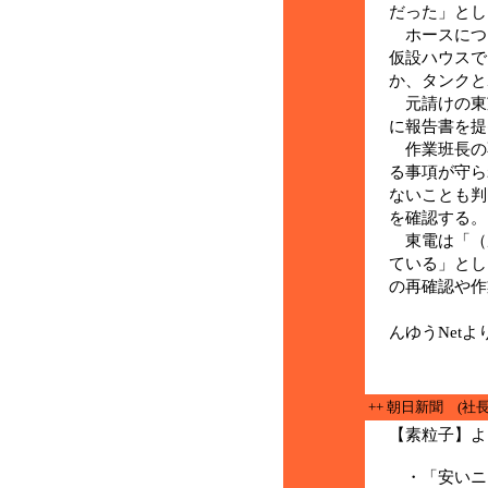
だった」とし
ホースにつ
仮設ハウスで
か、タンクと
元請けの東芝
に報告書を提
作業班長の
る事項が守ら
ないことも判
を確認する。
東電は「（
ている」とし
の再確認や作
(11月
んゆうNetより
++ 朝日新聞 (社
【素粒子】よ
・「安いニ