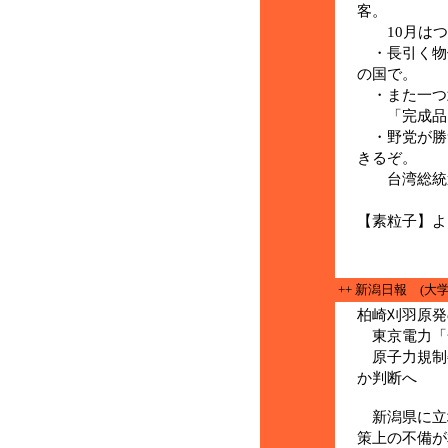
客。
10月はつ
・長引く物
の国で。
・また一つ
「完成品」
・野党が勝
きるぞ。
台湾総統選
(11月
【素粒子】よ
++ 新潟日報 (大
柏崎刈羽原発
東京電力「
原子力規制
か判断へ
新潟県に立
策上の不備が