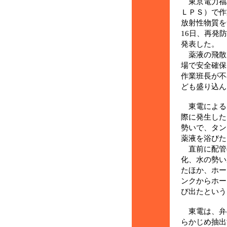
東京電力福
ＬＰＳ）で作
放射性物質を
16日、再発
発表した。
薬液の飛散
場で安全確保
作業班長が不
ども盛り込ん
東電による
際に発生した
勢いで、タン
薬液を浴びた
直前に配管
化、水の勢い
たほか、ホー
ンクからホー
び出たという
東電は、弁
らかじめ抽出