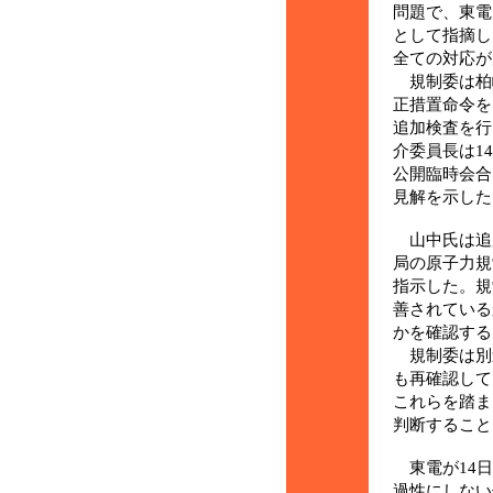
問題で、東電
として指摘し
全ての対応が
規制委は柏
正措置命令を
追加検査を行
介委員長は1
公開臨時会合
見解を示した
山中氏は追
局の原子力規
指示した。規
善されている
かを確認する
規制委は別
も再確認して
これらを踏ま
判断すること
東電が14日
過性にしない