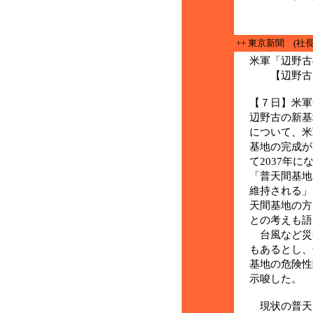
++ 東京新聞 (社長
米軍「辺野古
【辺野古・
【７日】米軍
辺野古の新基
について、米
基地の完成が
て2037年
「普天間基地
維持される」
天間基地の方
との考えも語
台風など災
もあるとし、
基地の危険性
示唆した。
現状の普天