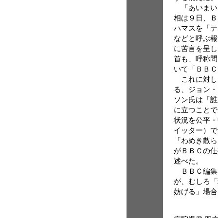
「あいまい
相は９日、Ｂ
ハマスを「テ
などと呼ぶ報
に苦言を呈し
首も、呼称問
いて「ＢＢＣ
これに対し
る、ジョン・
ソン氏は「誰
に立つことで
状況を公平・
イッター）で
「わめき散ら
がＢＢＣの仕
述べた。
ＢＢＣ編集
が、むしろ「
妨げる」場合