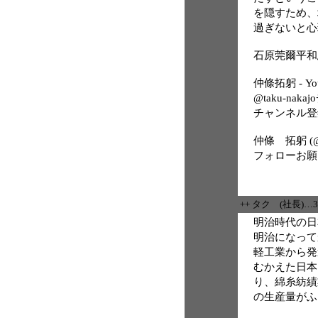
を隠すため、
過ぎないと心
石原莞爾平和思想研
仲條拓躬 - Yo
@taku-nak
チャンネル登
仲條 拓躬 (@tak
フォローお願
++ タク (社長)…
明治時代の日
明治になって
軽工業から発
むかえた日本
り、綿糸紡績
の生産量がふ