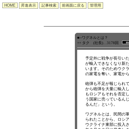
■--ワグネルとは？
++ タク (社長)…3178回
予定外に戦争が長引い
が輸入できなくなり新
います。そのためウク
の家電を奪い、家電か
砲弾も不足が報じられ
から砲弾を大量に輸入
もロシアもそれを否定
う国家に売っているん
るんだ」という。
ワグネルとは、民間の
られたことから、ロシ
ウクライナ東部に投入