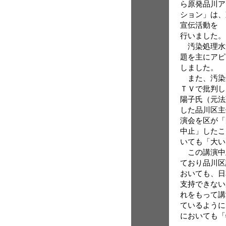
ら原発品川ア
ション」は、
宣伝活動を
行いました。
汚染処理水
題を主にアピ
しました。
また、汚染
ＴＶで批判し
陽子氏（元法
した品川区主
演会を区が「
中止」したこ
いても「大い
この講演中
ており品川区
おいても、日
支持できない
れをもって講
ているように
においても「