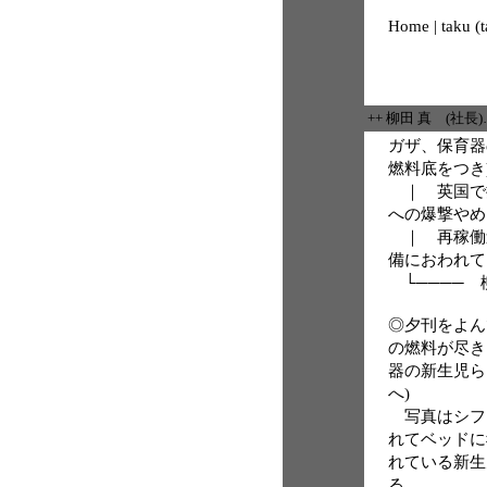
Home | taku (
++ 柳田 真 (社長
ガザ、保育器
燃料底をつき
｜ 英国で抗
への爆撃やめ
｜ 再稼働迫
備におわれて
└──── 
◎夕刊をよん
の燃料が尽き
器の新生児ら
へ)
写真はシフ
れてベッドに
れている新生
る。