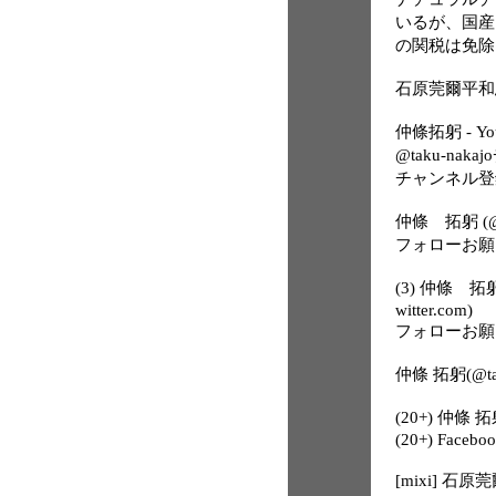
いるが、国産
の関税は免除
石原莞爾平和思想研
仲條拓躬 - Yo
@taku-nak
チャンネル登
仲條 拓躬 (@tak
フォローお願
(3) 仲條 拓躬
witter.com)
フォローお願
仲條 拓躬(@tak
(20+) 仲條 拓躬
(20+) Facebo
[mixi] 