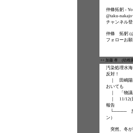
仲條拓躬 - Yo
@taku-nak
チャンネル登
仲條 拓躬 (@tak
フォローお願
++ 加藤 孝 (幼
汚染処理水海
反対！
｜ 田嶋陽
おいても
｜ 「物議
｜ 11/1
報告
└──── 
ン）
突然、冬が