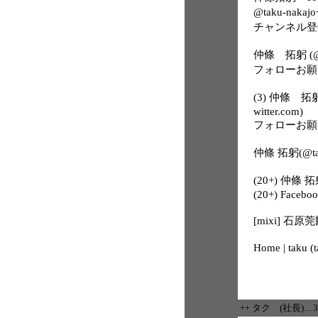
@taku-nak
チャンネル登
仲條 拓躬 (@tak
フォローお願
(3) 仲條 拓躬
witter.com)
フォローお願
仲條 拓躬(@tak
(20+) 仲條 拓躬
(20+) Facebo
[mixi] 
Home | taku (
++ タク (社長)…