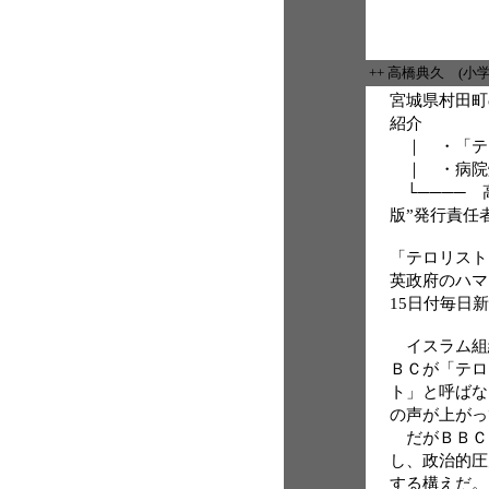
++ 高橋典久 (小
宮城県村田町
紹介
｜ ・「テ
｜ ・病院
└──── 
版”発行責任
「テロリスト
英政府のハ
15日付毎日
イスラム組
ＢＣが「テロ
ト」と呼ばな
の声が上がっ
だがＢＢＣ
し、政治的圧
する構えだ。