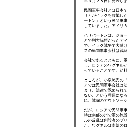
年３月２８日に発表し
民間軍事会社とは日本
リカがイラクを攻撃し
ートン」という民間軍
していました。アメリ
ハリバートンは、ジョー
とで副大統領だったデ
で、イラク戦争で大儲
スの民間軍事会社は戦
会社であるとともに、
し、ロシアのワグネル
っていることです。給
ところが、小泉悠氏の
アでは民間軍事会社は
まり、法律で認められ
ない、という理屈にな
に、戦闘のアウトソー
だが、ロシアで民間軍
時は南部の州で軍の施
ルの反乱は創設者のプ
た。ワグネルは南部の