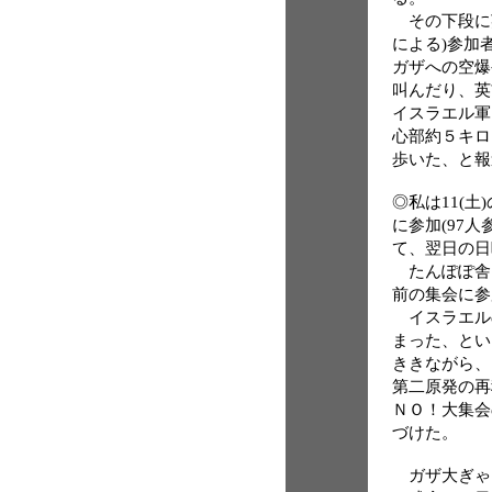
その下段に英
による)参加
ガザへの空爆
叫んだり、英
イスラエル軍
心部約５キロ
歩いた、と報
◎私は11(
に参加(97人
て、翌日の日
たんぽぽ舎
前の集会に参
イスラエル
まった、とい
ききながら、1
第二原発の再
ＮＯ！大集会
づけた。
ガザ大ぎゃ