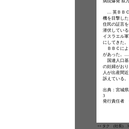
病院爆発 双
… 英ＢＢ
機を目撃した
住民の証言を
潜伏している
イスラエル軍
にしてきた。
ＢＢＣによる
があった。…
国連人口基
の妊婦がおり、
人が出産間近
訴えている。
出典：宮城県村田
3
発行責任者 
++ タク (社長)…