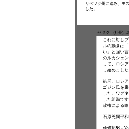
リベツク州に進み、モ
した。
++ タク (社長)…
これに対しプ
ルの動きは「
い」と強い言
のルカシェン
して、ロシア
し始めました
結局、ロシア
ゴジン氏を乗
した。ワグネ
した組織です
政権による暗
石原莞爾平和思想研
仲條拓躬 - Yo