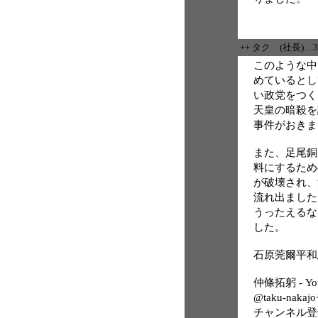
++ タク (社長)…
このような中
めているとし
い政党をつく
天皇の暗殺を
事件がおきま
また、足尾銅
料にするため
が破壊され、
流れ出ました
うったえるな
した。
石原莞爾平和思想研
仲條拓躬 - Yo
@taku-nak
チャンネル登