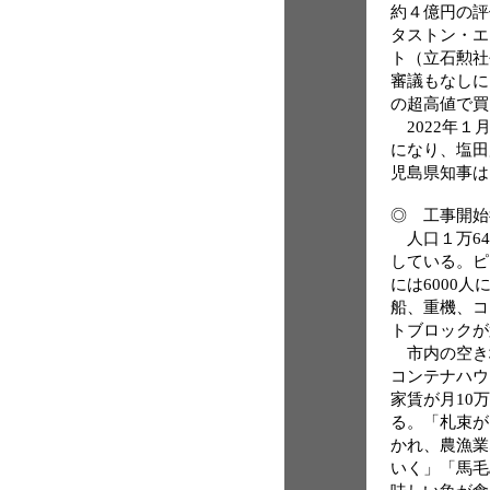
約４億円の評
タストン・エ
ト（立石勲社
審議もなしに
の超高値で買
2022年１
になり、塩田
児島県知事は
◎ 工事開始
人口１万64
している。ピ
には6000
船、重機、コ
トブロックが
市内の空き
コンテナハウ
家賃が月10
る。「札束が
かれ、農漁業
いく」「馬毛