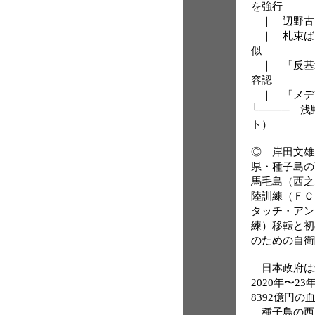
を強行
｜ 辺野古
｜ 札束ば
似
｜ 「反基
容認
｜ 「メデ
└──── 
ト）
◎ 岸田文雄
県・種子島の
馬毛島（西之
陸訓練（ＦＣ
タッチ・アン
練）移転と初
のための自衛
日本政府は
2020年〜2
8392億円の
種子島の西