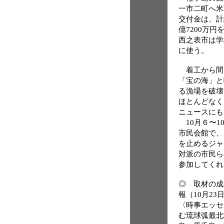
一市二町へ米
交付金は、計
億7200万円
西之表市は学校
に使う。
着工から間も
「宝の海」と
る漁場を破壊
ほとんどなく
ニュースにも
10月６〜1
市民会館で、
を止めるジャ
対派の市民ら
参加してくれ
◎ 取材の成
報（10月23
〈時事エッセ
む琉球弧最北