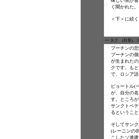
味しい魚が食
く聞かれた。
＜下＞に続く
++ タク (社長)…
プーチンの悲
プーチンの個
が生まれたの
クです。もと
で、ロシア語
ピョートル(
が、自分の名
す。ところが
サンクトペテ
るということ
そしてサンク
(レーニンの
こしたソ連建