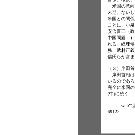
米国の意向
末期、ないし
米国との関係
ことに、小泉
安倍晋三（政
中国問題－）
れる。総理候
務、武村正義
信氏らが含ま
（３）岸田首
岸田首相は
いるのであろ
完全に米国
(中)に続く
webで読む： htt
69123