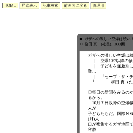
■--ガザへの激しい空爆は続い
++ 柳田 真 (社長)…833回
ガザへの激しい空爆は
｜ 空爆10/7以降の犠牲
｜ 子どもを無差別に
難…
｜ 『セーブ・ザ・チ
└──── 柳田 真（
◎毎日の新聞をみるの
るから。
10月７日以降の空爆犠牲
人が
子どもたちだ。国際ＮＧ
(月)人
口が密集するガザ地区
容赦