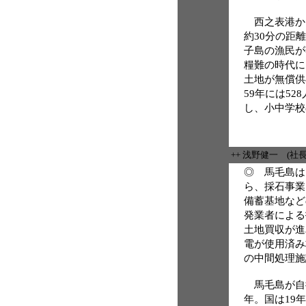
西之表港か
約30分の距
子島の漁民が
糧難の時代に
土地が無償供
59年には52
し、小中学校
++ 浅野健一 (社
◎ 馬毛島は
ら、採石事業
備蓄基地など
発業者による
土地買収が進
電が使用済み
の中間処理施
馬毛島が自衛
年。国は19