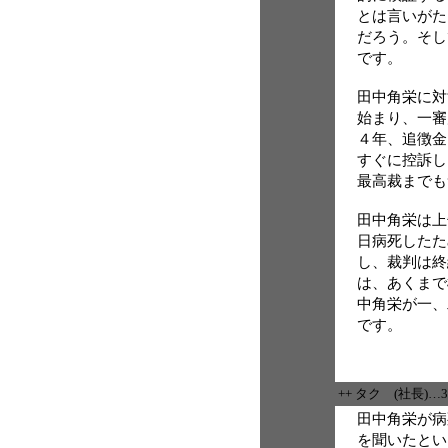
とは言いがた
だろう。そし
です。
田中角栄に対
始まり、一審
４年、追徴金
すぐに控訴し
最高裁までも
田中角栄は上
日病死したた
し、裁判は終
は、あくまで
中角栄が一、
です。
++ タク (社長)…
田中角栄が病
を聞いたとい