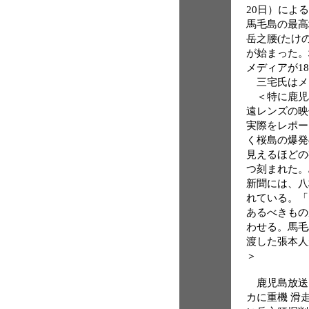
20日）によ
馬毛島の最高
岳之腰(たけ
が始まった。
メディアが1
三宅氏はメ
＜特に鹿児
遠レンズの映
実際をレポー
く桜島の爆発
見えるほどの
つ刻まれた。
新聞には、八
れている。「
あるべきもの
わせる。馬毛
渡した張本人
＞
鹿児島放送
カに重機 滑