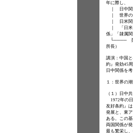
年に際し、
｜ 日中関
｜ 世界の
｜ 日米関
｜ 「日米
係」「隷属関
└──── 
所長）
講演：中国と
約』発効45
日中関係を考
１：世界の潮
（１）日中共
1972年の
友好条約』は
発展と、東ア
ある。この基
両国関係が発
最も繁栄し、