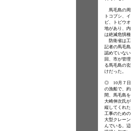
馬毛島の周
トコブシ、イ
ビ、トビウオ
地があり、内
は絶滅危惧種
防衛省は工
記者の馬毛島
認めていない
回、市が管理
る馬毛島の玄
けだった。
◎ 10月７
の漁船で、約
間、馬毛島を
大崎伸次氏が
縦してくれた
工事のための
大型クレーン
んでいる。辺