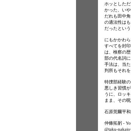
ホッとしただ
かった、いや
だれも田中角
の適法性はも
だったという
にもかかわら
すべてを封印
は、検察の歴
部の代名詞に
手法は、当た
判所もそれを
特捜部経験の
悪しき習慣が
うに、ロッキ
まま、その呪
石原莞爾平和思想研
仲條拓躬 - Yo
@taku-nak