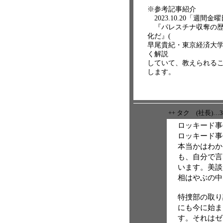
※参考記事紹介
2023.10.20「週間金曜
『パレスチナ収奪の歴
化だ』(
早尾貴紀・東京経済大学
く解説
していて、教えられる
します。
++ タク (社長)…
ロッキード事
ロッキード事
本当かはわか
も、自分で言
います。美談
相はやぶの中
特捜部の取り
にも今に始ま
す。それはゼ