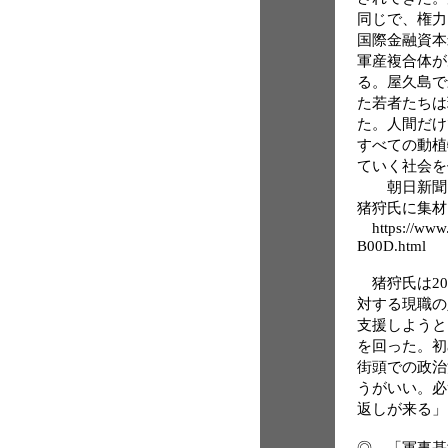
同じで、権力
国際金融資本
軍産複合体が
る。屋久島で
た若者たちは
た。人間だけ
すべての動植
ていく社会を
朝日新聞（奥
猪狩氏に集材
https://www.
B00D.html
猪狩氏は20
対する現職の
支援しようと
を回った。初
街頭での政治
うがいい。必
返しが来る」
◎ 「軍事基