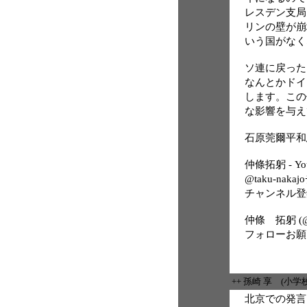
レスデン支局
リンの壁が崩
いう国がなく
ソ連に戻った
なんとかドイ
します。この
な影響を与え
石原莞爾平和思想研
仲條拓躬 - Yo
@taku-nak
チャンネル登
仲條 拓躬 (@tak
フォローお願
++ 孫崎 享 (小
北京での発言