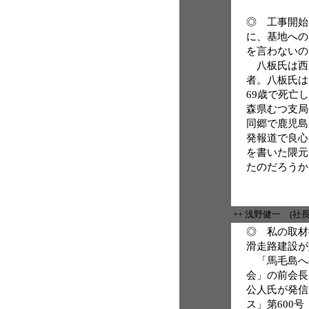
◎ 工事開始
に、基地への
を言わないの
八板氏は西
者。八板氏は1
69歳で死亡
森県むつ支局
同郷で鹿児島
発報道で良心
を書いた隈元
たのだろうか
++ 浅野健一 (社
◎ 私の取材
滑走路建設が
「馬毛島へ
会」の前会長
公人氏が発信
ス」第600号