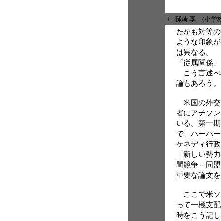
++ 孫崎 享 (小
たかも対等の
ような印象が
は異なる。
「従属関係」
こう言述べ
論もあろう。
米国の外交
者にアチソン
いる。第一期
で、ハーバー
ケネディ行政
「新しい勢力
間競争－同盟
重要な論文を
ここで米ソ
って一極支配
時をこう記し