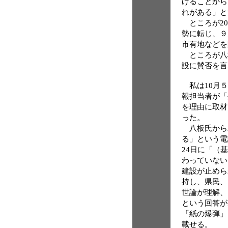
げることから
れがある」と
ところが20
勢に転じ、９
市有地などを
ところが八
設に賛否を言
私は10月５
報担当者が「
を理由に取材
った。
八板氏から2
る」という電
24日に「（
わっていない
建設が止めら
持し、県民、
世論が理解、
という回答が
「紙の爆弾」
載せる。