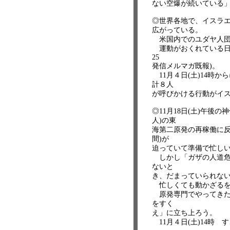
ない空爆が続いている
◎世界各地で、イスラ
広がっている。
米国内でのユダヤ人団
運動がおくれている日本で
25
発信メルマガ既報)。
11月４日(土)14時
計８人
が呼びかける行動がイ
◎11月18日(土)午後
人)の東
海第二原発の再稼働に反
間)が
迫っていて準備で忙し
しかし「ガザの人道危
ないと
き、だまっていられな
忙しくても動かざるを
原発専門でやってきた
をすく
え」に立ち上ろう。
11月４日(土)14時