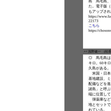
島 馬毛島、
た。電子版（
もアップされ
https://www.f
22173
こちら
https://choso
++ 浅野健一 (社
◎ 馬毛島は
キロ。60キ
久島がある。
米国・日本
基地建設、ミ
配備などを進
諸島」と呼ぶ
端に位置して
弾薬庫など
地とセットで
れている。