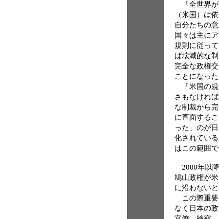
「全世界が
（米国）は依
自分たちの意
国々は主にア
規則に従って
ば壊滅的な制
完全な政権交
ことになった
「米国の規
さもなければ
な制裁から完
に直面するこ
った」のが日
化されている
はこの範囲で
2000年以
鳩山政権が米
に沿わないと
この際重要
なく日本の政
官僚、検察、