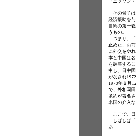
「ニクソン・
その骨子は
経済援助を与
自衛の第一義
うもの。
つまり、「
止めた、お前
に外交をやれ
本と中国は各
を調整するこ
中し、日中国
がなされ19
1978年８月
で、外相園田
条約が署名さ
米国の介入な
ここで、日
しばしば「
あ