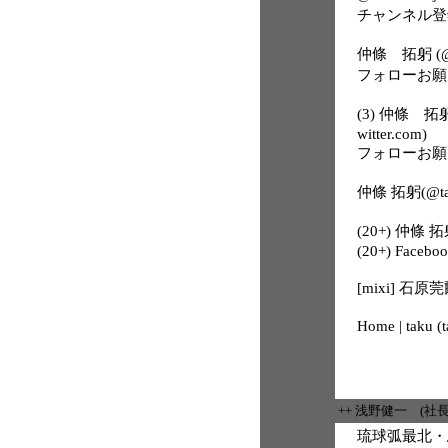
チャンネル登
仲條 拓躬 (@tak
フォローお願
(3) 仲條 拓躬
witter.com)
フォローお願
仲條 拓躬(@tak
(20+) 仲條 拓躬
(20+) Facebo
[mixi] 
Home | taku (
++ 浅野健一 (社
琉球弧最北・