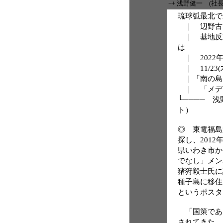
++ 浅野健一 (社
琉球弧最北で
｜ 辺野古
｜ 基地反
は
｜ 2022
｜ 11/23
｜「南の島
｜ 「メデ
└──── 
ト）
◎ 東電福島
探し、2012
県いわき市か
でなし」メン
猪狩毅士氏に
種子島に移住
というポスタ
「国策であ
されてきた。