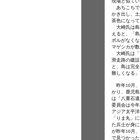
現場と似てい
あちこちで
かき出し、土
茶色になって
大崎氏は島の
えると、「島
ボルがなくな
マゲシカが数
大崎氏は「
滑走路の建設
と、島は完全
難しくなる」
昨年10月、
かり、鹿児島
は「八重石遺
委員会は今年
アジア太平洋
「りま丸」に
た兵士が身に
が昨年10月
で見つかった