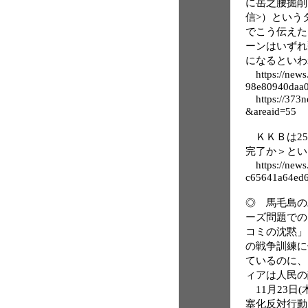
に岳之腰掘削 整
信>）という
でこう伝えた
ーンはいずれ
になるといわ
https://news.
98e80940daa
https://373n
&areaid=55
ＫＫＢは25
完了か＞とい
https://news.
c65641a64ed
◎ 馬毛島の
ーズ問題での
コミの沈黙」
の戦争訓練に
ているのに、
ィアは人民の
11月23日
塞化反対行動