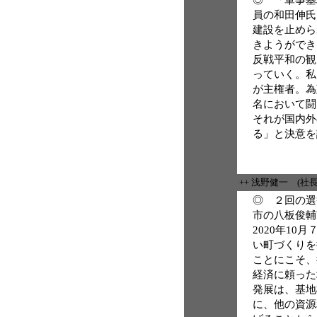
員の和田伸氏
建設を止めら
きようができ
反戦平和の観
っていく。私
が主権者。為
名において闘
それが国内外
る」と決意を
++ 浅野健一 (社
◎ ２回の選
市の八板俊輔
2020年1
い町づくりを
ことにこそ、
経済に頼った
発展は、基地
に、他の資源