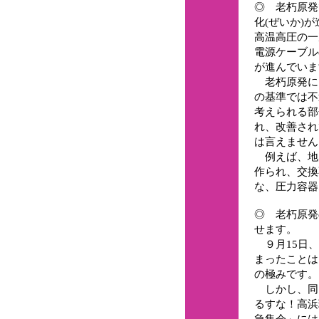
◎ 老朽原発
化(ぜいか)が
高温高圧の一
電源ケーブル
が進んでいま
老朽原発に
の基準では不
考えられる部
れ、改善され
は言えません
例えば、地
作られ、交換
な、圧力容器
◎ 老朽原発
せます。
９月15日、
まったことは
の極みです。
しかし、同
るすな！高浜
急集会」には