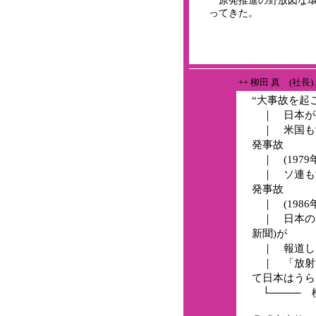
原発推進の野放図な環
ってきた。
++ 柳田 真 (社長
“大事故を起
｜ 日本が初
｜ 米国も
発事故
｜ (1979
｜ ソ連も
発事故
｜ (1986
｜ 日本の
新聞)が
｜ 報道し
｜ 「放射
て日本はうら
└──── 