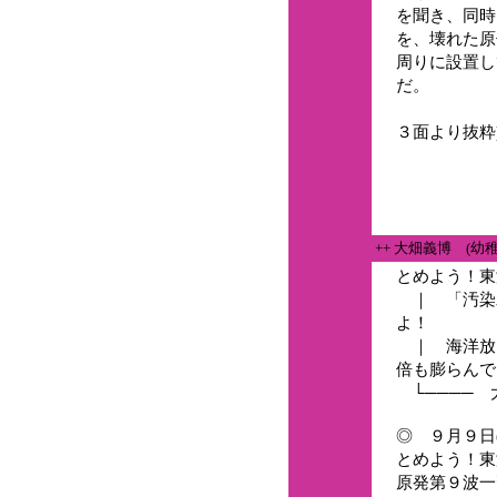
を聞き、同時
を、壊れた原
周りに設置し
だ。
(９月
３面より抜粋
++ 大畑義博 (幼
とめよう！東
｜ 「汚染
よ！
｜ 海洋放出
倍も膨らんで
└──── 
◎ ９月９日
とめよう！東
原発第９波一