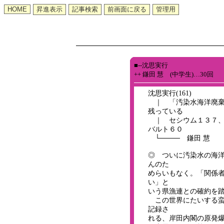
■--沈思実行
++ 鎌田 慧 (中学生)…30回
沈思実行(161)
｜ 「汚染水海洋廃棄
残っている
｜ セシウム１３７、
バルト６０
└──── 鎌田 慧
◎ ついに汚染水の海
んのた
めらいもなく。「関係
い」と
いう県漁連との確約を
この世界にたいする蛮
記録さ
れる、岸田内閣の原発