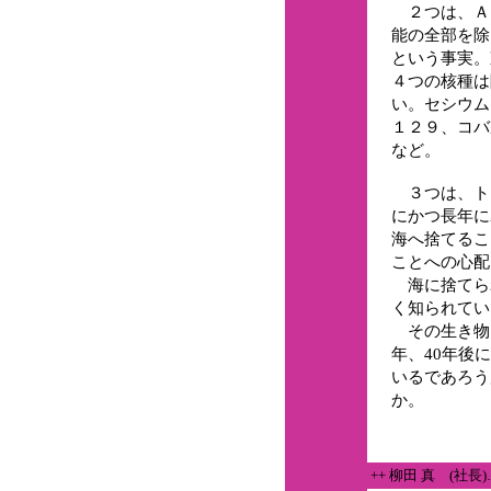
２つは、ＡＬ
能の全部を除
という事実。
４つの核種は
い。セシウム
１２９、コバ
など。
３つは、ト
にかつ長年に
海へ捨てるこ
ことへの心配
海に捨てら
く知られてい
その生き物を
年、40年後
いるであろう
か。
++ 柳田 真 (社長