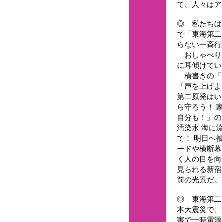
て、人々はア
◎ 私たちは
で「東海第二
らない一斉行
おしゃべり
に耳傾けてい
横書きの「
「声を上げよ
第二原発はい
ら守ろう！ 
自分も！」の
汚染水 海に
で！ 明日へ
ードや横断幕
く人の目を向
見られる新宿
前の光景だ。
◎ 東海第二
本大震災で、
害で一時電源