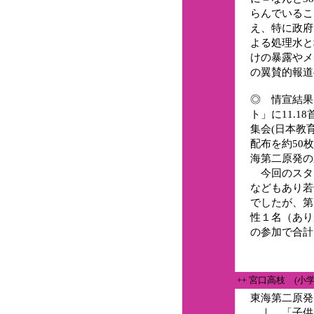
らんでいるこ
え、特に政府
よる処理水と
けの暴露やメ
の翼賛的報道
◎ 情宣結果
ト」に11.1
集会(日本教
配布を約50
海第二原発の
今回のスタ
などもあり若
でしたが、第
性１名（あり
の参加で合計
++ 宮口高枝 (小
東海第二原発
｜ 「子供