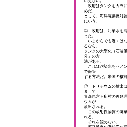
いえない。
政府はタンクをカラに
めだ、
として、海洋廃棄反対
にいう。
◎ 政府は、汚染水を
った。
いまからでも遅くはない
るなら、
タンクの大型化（石油
分」の方
法がある。
これは汚染水をセメン
で保管
する方法だ。米国の核
◎ トリチウムの放出
まして
青森県六ヶ所村の再処
ウムが
放出される。
この放射性物質の廃棄
れる。
それを認めない。