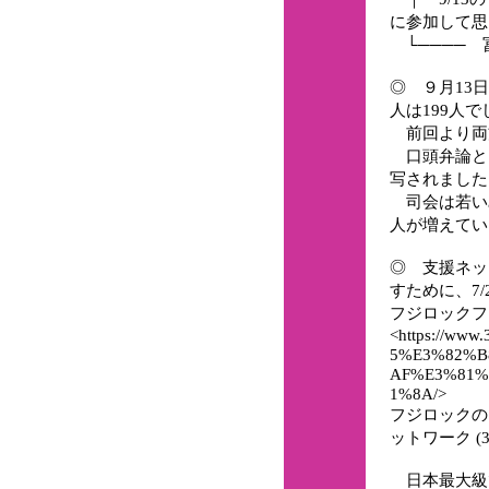
に参加して思
└──── 
◎ ９月13
人は199人で
前回より両
口頭弁論と
写されました
司会は若い
人が増えてい
◎ 支援ネ
すために、7/28
フジロックフ
<https://www
5%E3%82%B
AF%E3%81%
1%8A/>
フジロックの
ットワーク (311
日本最大級で