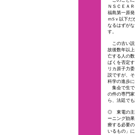
ＮＳＣＥＡＲ
福島第一原発
ｍSｖ以下だ
なるはずがな
す。
この古い説
故後数年以上
亡する人の数
ばくを否定す
リカ原子力委
説ですが、そ
科学の進歩に
集会で生で
の件の専門家
ら、法廷でも
◎ 東電の主
ーニング効果
療する必要の
いるもの」に