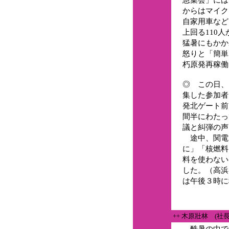
からはマイク
自家用車など
上回る110
猛暑にもかか
怒りと「簡単
朽原発再稼働
◎ この日、
集した参加者
発北ゲート前
間半にわたっ
議と糾弾の声
途中、関電
に」「核燃料
料を使わない
した。（高浜
は午後３時に
++ 木原壯林 (社
酷暑の中で