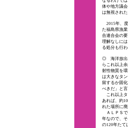
なるわけでは
体や地方議会
は無視された
2015年、
た福島県漁業
合連合会の要
理解なしには
る処分も行わ
◎ 海洋放出
らこれ以上余
射性物質を環
は大きなタン
留するか固化
べきだ」と言
これ以上タ
あれば、約1
れた場所に廃
ＡＬＰＳで除
年なので、そ
の120年た