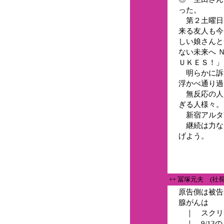
った。
第２土曜日
来る友人も今
しい娘さんと
ない未来へ Ｎ
ＵＫＥＳ！」
明らかに訴
浮かべ通り過
無反応の人
ぎる人様々。
新宿アルタ
継続は力な
げよう。
++ 冨塚元夫 (社
原告側は被告
腺がんは
｜ スクリ
｜ 9/13