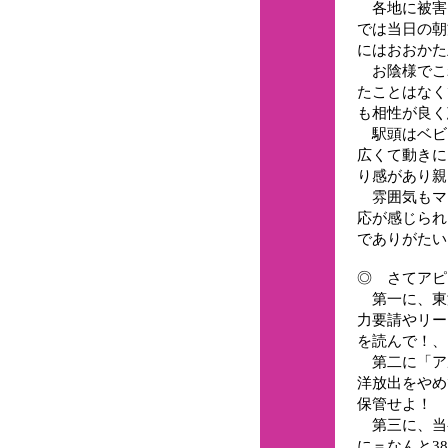
各地に被害
では当日の朝
にはおおかた
お陰様でこ
たことはなく
も相性が良く
駅頭はベビ
広くて動きに
り感があり親
雰囲気もマ
応が感じられ
でありがたい
◎ さてアピ
第一に、東
力要請やリー
を読んで！、
第二に「ア
洋放出をやめ
保管せよ！
第三に、当初
に＝なんと3