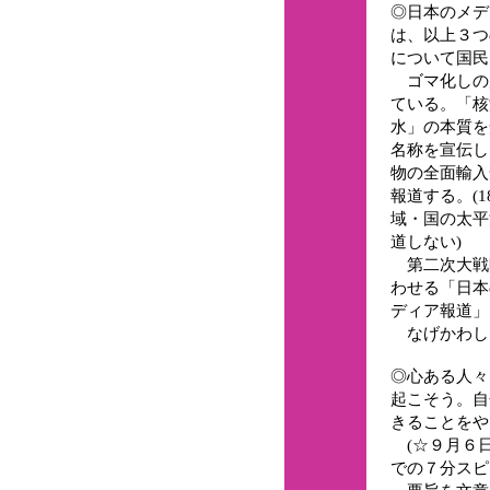
◎日本のメデ
は、以上３つ
について国民
ゴマ化しの
ている。「核
水」の本質を
名称を宣伝し
物の全面輸入
報道する。(1
域・国の太平
道しない)
第二次大戦時
わせる「日本
ディア報道」
なげかわし
◎心ある人々
起こそう。自
きることをや
(☆９月６日
での７分スピ