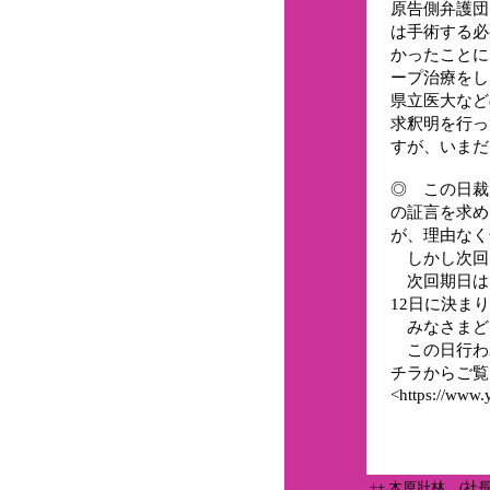
原告側弁護団
は手術する必
かったことに
ープ治療をし
県立医大など
求釈明を行っ
すが、いまだ
◎ この日裁
の証言を求め
が、理由なく
しかし次回
次回期日は1
12日に決ま
みなさまど
この日行わ
チラからご覧
<https://www
++ 木原壯林 (社