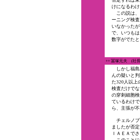
けになるわけ
この説は、
ーニング検査
いなかったが
で、いつもは
数字がでたと
++ 冨塚元夫 (社
しかし福島
んの疑いと判
た320人以
検査だけでな
の穿刺細胞検
ているわけで
ら、主張が不
チェルノブ
ましたが否定
ＩＡＥＡでさ
このことに