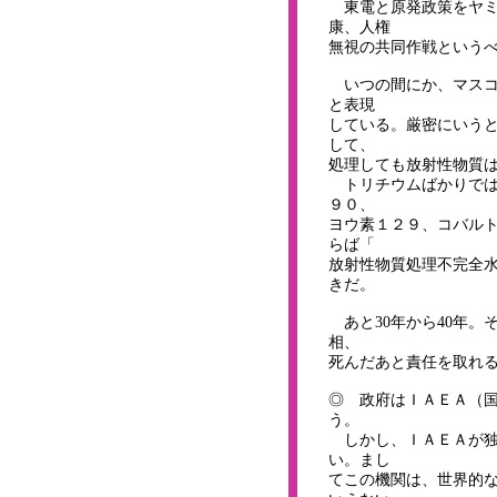
東電と原発政策をヤミ
康、人権
無視の共同作戦という
いつの間にか、マスコ
と表現
している。厳密にいうと
して、
処理しても放射性物質
トリチウムばかりでは
９０、
ヨウ素１２９、コバル
らば「
放射性物質処理不完全
きだ。
あと30年から40年。
相、
死んだあと責任を取れ
◎ 政府はＩＡＥＡ（
う。
しかし、ＩＡＥＡが独
い。まし
てこの機関は、世界的