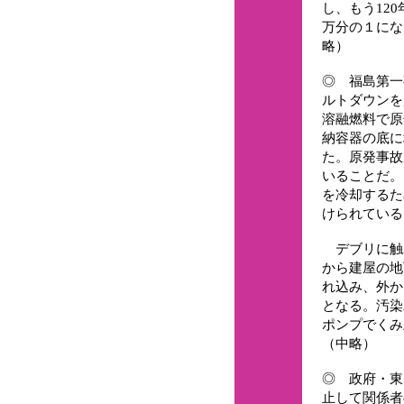
し、もう120
万分の１にな
略）
◎ 福島第一
ルトダウンを
溶融燃料で原
納容器の底に
た。原発事故
いることだ。
を冷却するた
けられている
デブリに触
から建屋の地
れ込み、外か
となる。汚染
ポンプでくみ
（中略）
◎ 政府・東
止して関係者