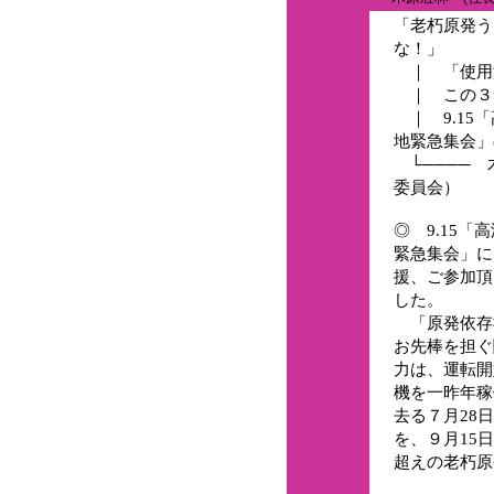
「老朽原発う
な！」
｜ 「使用
｜ この３
｜ 9.15
地緊急集会」
└──── 
委員会）
◎ 9.15
緊急集会」に
援、ご参加頂
した。
「原発依存
お先棒を担ぐ
力は、運転開
機を一昨年稼
去る７月28
を、９月15日
超えの老朽原