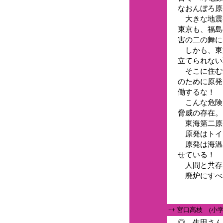
なおんぼろ原
大きな地震
東京も、福島
害の二の舞に
しかも、東
立てられない
そこに住む9
のために原発
働するな！
こんな危険
脅威の存在。
東海第二原
原発はトイ
原発は海温
せている！
人間と共存
廃炉にすべ
++ 宮口高枝 (小
◎ 生田さん