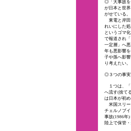
◎「大事故を
が日本と世界
がせている。
東電と岸田
れいにした処
というゴマ化
で報道され「
一定層」へ悪
年も悪影響を
子や孫へ影響
り考えたい。
◎３つの事実
１つは、「
へ流す(捨てる
は日本が初め
米国スリーマ
チェルノブイ
事故(198
陸上で保管・