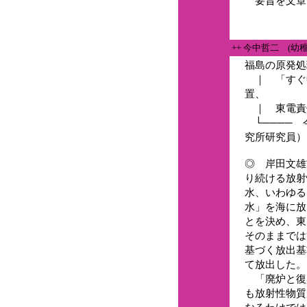
要旨を文章
++ 今中哲二 (幼
福島の原発処
｜ 「すぐ
置、
｜ 東電責
└──── 
究所研究員）
◎ 岸田文雄
り続ける放射
水、いわゆる
水」を海に放
とを決め、東
そのままでは
基づく放出基
て放出した。
「廃炉と復
も放射性物質