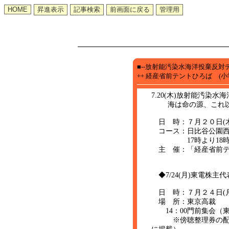
■--放射能汚染水海洋投棄反対
++ 経産省前テントひろば (
7.20(木)放射能汚染水
海は命の源、これ以
日 時：７月２０日(木)
コース：日比谷公園西
17時より18時 
主 催：「経産省前テントひろ
◆7/24(月)東電株
日 時：７月２４日(月
場 所：東京高裁
14：00門前集会（
※傍聴整理券の配布