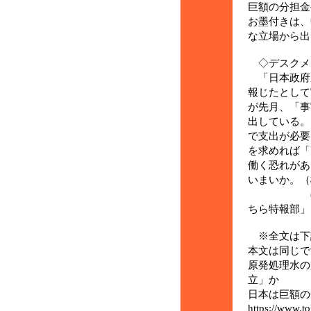
巨額の分担金
お墨付きは、
な立場から出
◇デスクメ
「日本政府が
報じたとして
が先月、「事
出している。
で支出が必要
を求めれば「
働く恐れがあ
いまいか。（
(7月8日
ちら特報部」
※全文は下
本文は同じで
原発処理水の
立」か
日本は巨額の
https://www.to