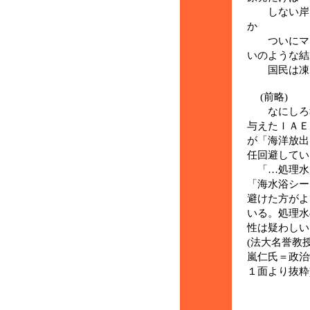
しない岸田
か
ついにマイ
いのような結
国民は凍り
(前略)
なにしろ報
与えたＩＡＥ
が「海洋放出
任回避してい
「…処理水
「海水浴シー
避けた方がよ
いる。処理水
性は疑わしい
(法大名誉教
嵐仁氏＝政治
１面より抜粋