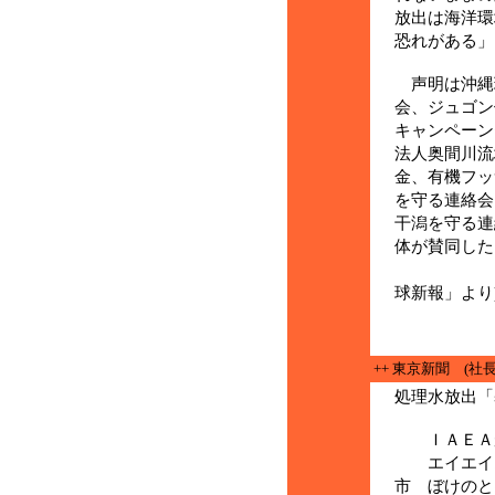
放出は海洋環
恐れがある」
声明は沖縄
会、ジュゴン
キャンペーン
法人奥間川流
金、有機フッ
を守る連絡会
干潟を守る連
体が賛同した
（座波
球新報」より
++ 東京新聞 (社長
処理水放出「
ＩＡＥＡ
エイエイオ
市 ぼけのと