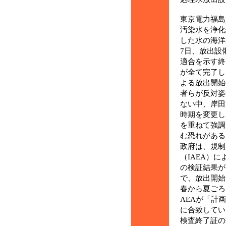
東京電力福島
汚染水を浄化
した水の海洋
7日、放出設
適合を示す終
が全て完了し
よる放出開始
者らが反対姿
ない中、岸田
時期を変更し
を重ねて強調
む恐れがある
政府は、規制
（IAEA）に
の検証結果が
で、放出開始
春から夏ごろ
AEAが「計
に合致してい
検査終了証の