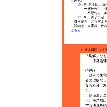
に掲載）
15：00 第１回口頭
一審被告ら、補助
一審原告ら 本人意
17：00 終了予定
引き続き、どうぞよろ
詳細は、東電株主代表
こちら
++ 東京新聞 (社長
「理解」なく
原発処理水
(前略)
政府と東電は
者の理解なし
なる処分（海
た。
県漁連と全
年、海洋放出
する決議を続