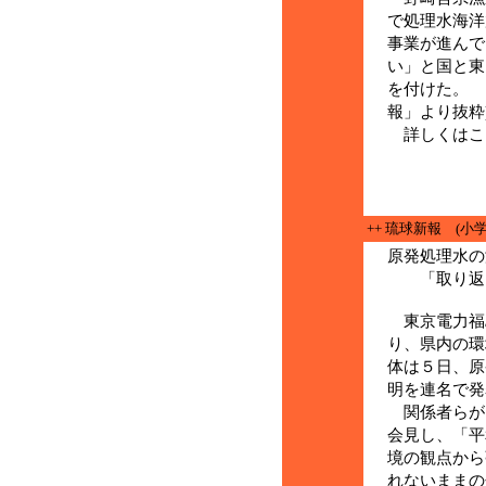
で処理水海洋
事業が進んで
い」と国と東
を付けた。
報」より抜粋
詳しくはこ
++ 琉球新報 (小
原発処理水の
「取り返し
東京電力福
り、県内の環
体は５日、原
明を連名で発
関係者らが
会見し、「平
境の観点から
れないままの