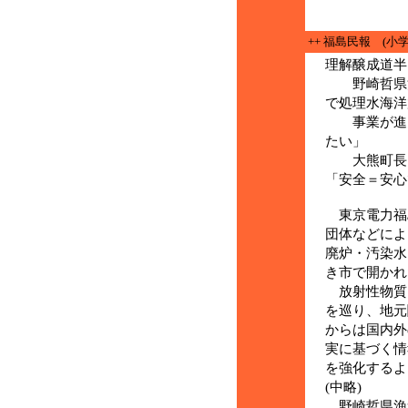
++ 福島民報 (小
理解醸成道半
野崎哲県漁
で処理水海洋
事業が進ん
たい」
大熊町長「
「安全＝安心
東京電力福
団体などによ
廃炉・汚染水
き市で開かれ
放射性物質
を巡り、地元
からは国内外
実に基づく情
を強化するよ
(中略)
野崎哲県漁