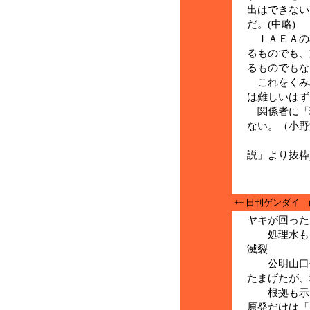
出はできない
だ。(中略)
ＩＡＥＡの
るものでも、
るものでもな
これをくみ
は難しいはず
関係者に「
ない。（小野
(７月５
説」より抜粋
++ 日刊ゲンダイ 
ヤキが回った
処理水もマ
滅裂
公明山口代
たまげたが、
根拠も示さ
原発だけは「