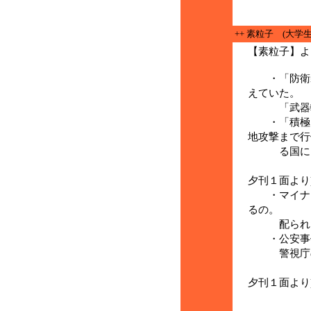
++ 素粒子 (大学
【素粒子】よ
・「防衛装
えていた。
「武器輸
・「積極的
地攻撃まで行
る国にし
(６月
夕刊１面より
・マイナカ
るの。
配られたポ
・公安事件
警視庁の
(７
夕刊１面より