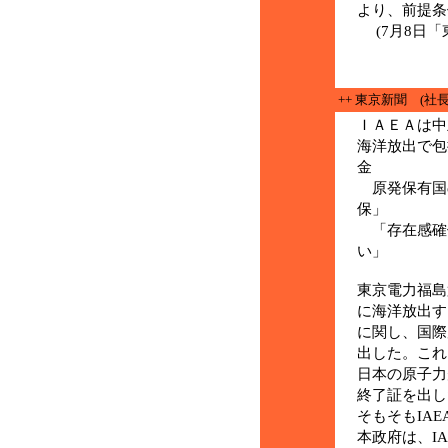
より、前提条
(7月8日「
++ 東京新聞 (社長
ＩＡＥＡは
海洋放出で
金
原発保有国
保」
「存在感確
い」
東京電力福島
に海洋放出す
に関し、国際
出した。これ
日本の原子力
終了証を出し
そもそもIA
本政府は、IA