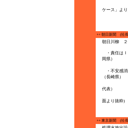
(７月７
ケース」より
++ 朝日新聞 (社
朝日川柳 
・責任はＩ
岡県）
(報
・不安感消
（長崎県）
（処
代表）
(７月
面より抜粋)
++ 東京新聞 (社長
処理水放出設