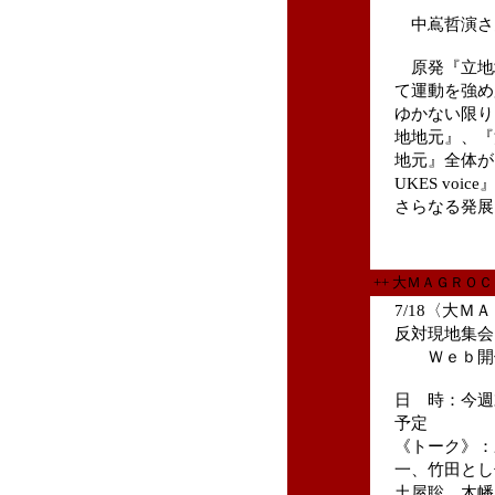
中嶌哲演さ
原発『立地
て運動を強め
ゆかない限り
地地元』、『
地元』全体が
UKES voice
さらなる発展
++ 大ＭＡＧＲＯ
7/18〈大Ｍ
反対現地集会
Ｗｅｂ開催
日 時：今週末
予定
《トーク》：
一、竹田とし
土屋聡、木幡