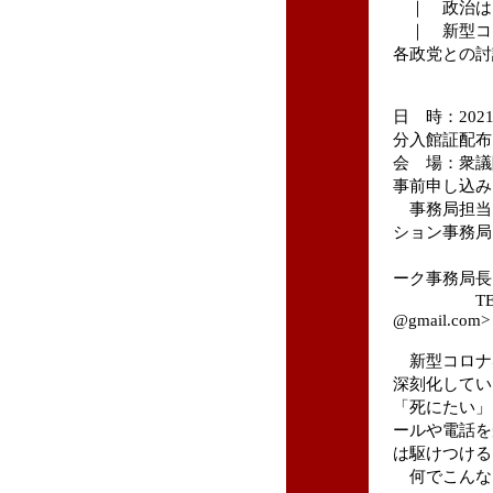
｜ 政治は
｜ 新型コ
各政党との討
日 時：2021
分入館証配布
会 場：衆議
事前申し込み
事務局担当
ション事務局
一般社
ーク事務局長
TEL 090-1
@gmail.com>
新型コロナ
深刻化してい
「死にたい」
ールや電話を
は駆けつける
何でこんな