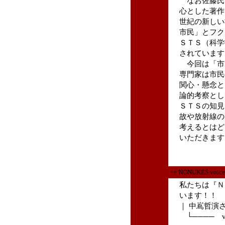
なお佐藤氏は
心とした著作
世紀の新しい
市民」とフク
ＳＴＳ（科学
されています
今回は「市
専門家は市民
関心・懸念と
論的考察とし
ＳＴＳの知見
故や放射線の
考えるとはど
いただきます
++ NONUKES v
私たちは『Ｎ
います！！
｜ 中嶌哲演
└──── v