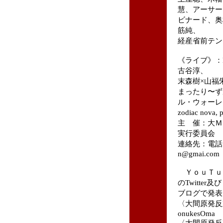
慧、アーサー
ビナード、奥
筋純、
経産省前テン
《ライブ》：Blu
古谷淳、
末森樹×山福
まったり〜ずル
ル・ウォーレ
zodiac nova,
主 催：大Ｍ
実行委員会
連絡先：電話 0
n@gmai.com
ＹｏｕＴｕｂ
のTwitter及び
ブログで発表
〈大間原発反対現地集
onukesOma
〈大間原発反対現