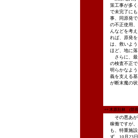
策工事が多く
で未完了にも
事、同原発で
の不正使用、
んなどを考え
れば、原発を
は、救いよう
ほど、地に落
さらに、最
の検査不正で
明らかなよう
義を支える基
が断末魔の状
++ 木原壯林 (部
その悪あが
稼働ですが、
も、特重施設
ず、10月23