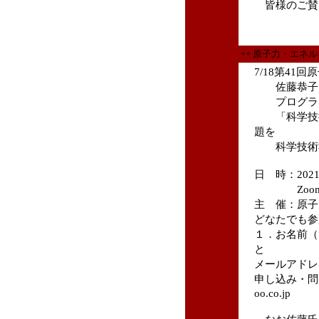
皆様のご賛
++ 原子力・エネ
7/18第41
佐藤恭子（
プログラム
「科学技術
題を
科学技術社
日 時：202
Zoomで
主 催：原子
どなたでも参
１．お名前（
と
メールアドレ
申し込み・問い
oo.co.jp