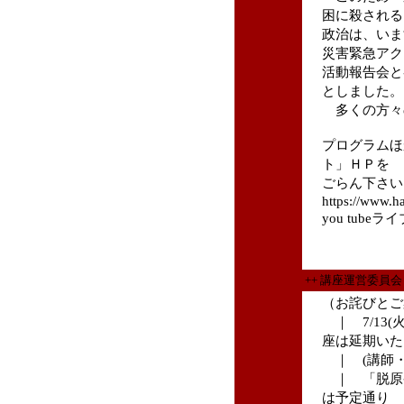
困に殺される
政治は、いま
災害緊急アク
活動報告会と
としました。
多くの方々
プログラムほ
ト」ＨＰを
ごらん下さい
https://www.
you tub
++ 講座運営委員
（お詫びとご
｜ 7/13
座は延期いた
｜ (講師・
｜ 「脱原発
は予定通り