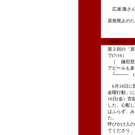
広瀬 隆さ
原発廃止のた
++ 坂東喜久恵 (
第２回の「原
で(7/16）
｜ 鎌田慧
アピールも多
└──── 
6月18日に
金曜行動」に
16日(金）
した。心配し
はふらず、み
た。
呼びかけ人の
てくださり、