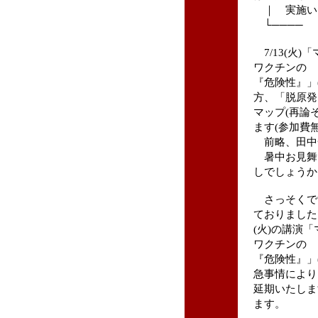
｜ 実施いた
└──── 
7/13(火
ワクチンの
『危険性』」
方、「脱原発
マップ(再論
ます(参加費無
前略、田中
暑中お見舞
しでしょうか
さっそくで
ておりました7
(火)の講演
ワクチンの
『危険性』」
急事情により
延期いたしま
ます。