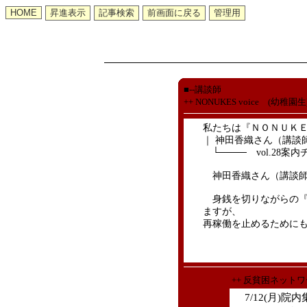
■--講談師
++ NONUKES voice (幼稚
私たちは『ＮＯＮＵＫＥ
｜ 神田香織さん（講談
└──── vol.28案
神田香織さん（講談
身銭を切りながらの『NO
ますが、
再稼働を止めるために
++ 反貧困ネット
7/12(月)