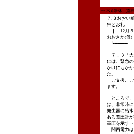
++ 木原壯林 (部
７.３おおい
告とお礼
｜ 12月５
おおさか(仮)
└──── 
７．３「大
には、緊急の
かけにもかか
た。
ご支援、ご
ます。
ところで、６
は、非常時に
発生器に給水
ある差圧計が
高圧を示すト
関西電力は