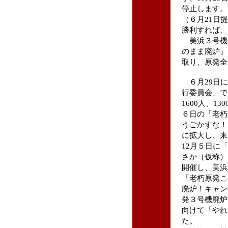
停止します。
（６月21日
勝利すれば、
美浜３号機
のまま廃炉」
取り、原発全
６月29日に
行委員会」で
1600人、1
６日の「老朽
うごかすな！
に拡大し、来
12月５日に
さか（仮称）
開催し、美浜
「老朽原発こ
廃炉！キャン
発３号機廃炉
向けて「やれ
た。