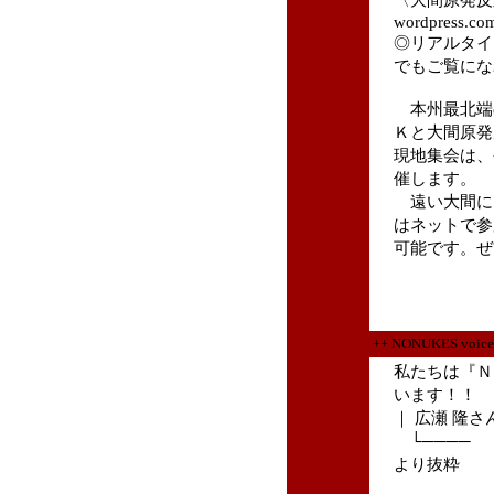
wordpress.co
◎リアルタイ
でもご覧にな
本州最北端
Ｋと大間原発
現地集会は、
催します。
遠い大間に
はネットで参
可能です。ぜ
++ NONUKES v
私たちは『Ｎ
います！！
｜ 広瀬 隆
└──── 『N
より抜粋