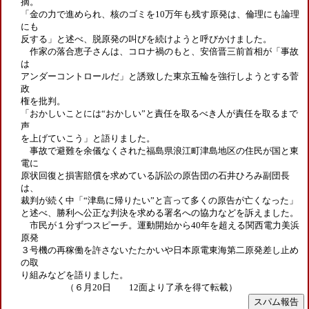
摘。
「金の力で進められ、核のゴミを10万年も残す原発は、倫理にも論理
にも
反する」と述べ、脱原発の叫びを続けようと呼びかけました。
作家の落合恵子さんは、コロナ禍のもと、安倍晋三前首相が「事故
は
アンダーコントロールだ」と誘致した東京五輪を強行しようとする菅
政
権を批判。
「おかしいことには“おかしい”と責任を取るべき人が責任を取るまで
声
を上げていこう」と語りました。
事故で避難を余儀なくされた福島県浪江町津島地区の住民が国と東
電に
原状回復と損害賠償を求めている訴訟の原告団の石井ひろみ副団長
は、
裁判が続く中「“津島に帰りたい”と言って多くの原告が亡くなった」
と述べ、勝利へ公正な判決を求める署名への協力などを訴えました。
市民が１分ずつスピーチ。運動開始から40年を超える関西電力美浜
原発
３号機の再稼働を許さないたたかいや日本原電東海第二原発差し止め
の取
り組みなどを語りました。
（６月20日 12面より了承を得て転載）
スパム報告