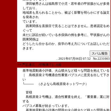
津田敏秀さんは福島県で小児・若年者の甲状腺がんが多発
しており、
地域差も見られることから、被ばく影響を明らかにする論文
を発表され
ています。
因果関係を直接目で見ることはできません。患者認定をめ
ぐって
未だに訴訟が続いている水俣病の例を参考に、甲状腺がんの
因果関係は
どうしたら分かるのか、疫学の考え方についてお話しいただ
きます。
スパム報告
.. 2021年07月06日 07:52 No.2231003
++ 芦原康江 (幼稚園生)…4回
基準地震動過小評価、火山噴火など様々な問題を抱えている
｜ 島根原発２号機適合性審査パブコメに意見を出して下さ
い
└──── （さよなら島根原発ネットワーク）
皆様
島根原発２号機は、適合性審査を終え、「審査書」案に対
する
パブコメ募集が始まっています。
基準地震動過小評価の問題や火山噴火など様々な問題を抱