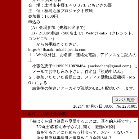
会 場：土浦市本郷１４０３?１ ともいきの郷
主 催：福島応援プロジェクト茨城
参加費：1,000円
申込み
（A）会場参加（先着20名まで）
（B）ZOOM参加（500名まで）WebでPeatix（クレジット、
コンビニ払い）
からお手続きください。
https://f-ibaraki-tokai2.peatix.com
１．Web以外は、お名前・連絡先電話、アドレスをご記入の
上、
小張佐恵子tel:090?9108?0464（saekoobari@gmail.com）に
メールでお申し込み下さい。件名は「視聴申込み」
２．参加いただいた皆様には、メディア活動支援機構（MS
O）による
編集後の後追いアーカイブ視聴のURLも配信いたします。
スパム報告
.. 2021年07月07日 08:00 No.2231005
++ 木村 (小学校低学年)…6回
「被ばくを避け健康を享受することは、基本的人権です」－
7/24(土)森松明希子さんに聞く、避難の権利
命を守ることにためらう社会って、おかしくない？－
＠女川原発再稼働と選挙ＷＥＢ会議 Vol.７