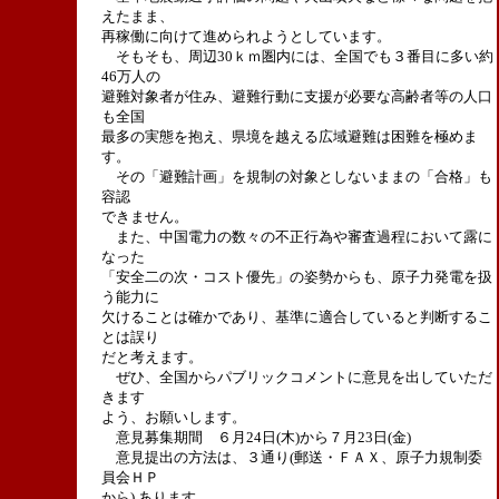
えたまま、
再稼働に向けて進められようとしています。
そもそも、周辺30ｋｍ圏内には、全国でも３番目に多い約
46万人の
避難対象者が住み、避難行動に支援が必要な高齢者等の人口
も全国
最多の実態を抱え、県境を越える広域避難は困難を極めま
す。
その「避難計画」を規制の対象としないままの「合格」も
容認
できません。
また、中国電力の数々の不正行為や審査過程において露に
なった
「安全二の次・コスト優先」の姿勢からも、原子力発電を扱
う能力に
欠けることは確かであり、基準に適合していると判断するこ
とは誤り
だと考えます。
ぜひ、全国からパブリックコメントに意見を出していただ
きます
よう、お願いします。
意見募集期間 ６月24日(木)から７月23日(金)
意見提出の方法は、３通り(郵送・ＦＡＸ、原子力規制委
員会ＨＰ
から) あります。