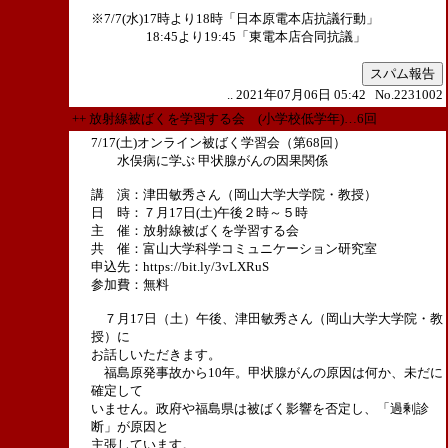
※7/7(水)17時より18時「日本原電本店抗議行動」
18:45より19:45「東電本店合同抗議」
スパム報告
.. 2021年07月06日 05:42 No.2231002
++ 放射線被ばくを学習する会 (小学校低学年)…6回
7/17(土)オンライン被ばく学習会（第68回）
水俣病に学ぶ 甲状腺がんの因果関係
講 演：津田敏秀さん（岡山大学大学院・教授）
日 時：７月17日(土)午後２時～５時
主 催：放射線被ばくを学習する会
共 催：富山大学科学コミュニケーション研究室
申込先：https://bit.ly/3vLXRuS
参加費：無料
７月17日（土）午後、津田敏秀さん（岡山大学大学院・教
授）に
お話しいただきます。
福島原発事故から10年。甲状腺がんの原因は何か、未だに
確定して
いません。政府や福島県は被ばく影響を否定し、「過剰診
断」が原因と
主張しています。