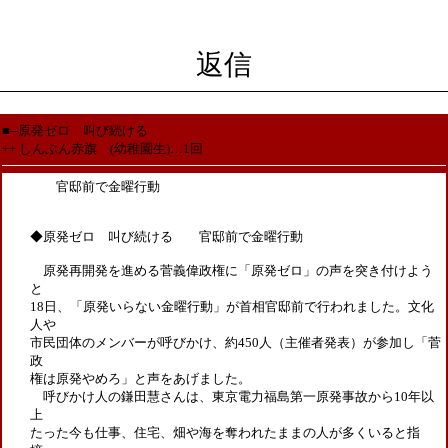
返信
■--原発ゼロ 叫び続ける
++ しんぶん赤旗 (幼稚園生)…1回
官邸前で金曜行動
◆原発ゼロ 叫び続ける 官邸前で金曜行動
原発再開発を進める菅義偉政権に「原発ゼロ」の声を突き付けよう
と
18日、「原発いらない金曜行動」が首相官邸前で行われました。文化
人
市民団体のメンバーが呼びかけ、約450人（主催者発表）が参加し「菅
政
権は原発やめろ」と声をあげました。
呼びかけ人の鎌田慧さんは、東京電力福島第一原発事故から10年以
上
たった今も仕事、住宅、畑や海を奪われたままの人が多くいると指