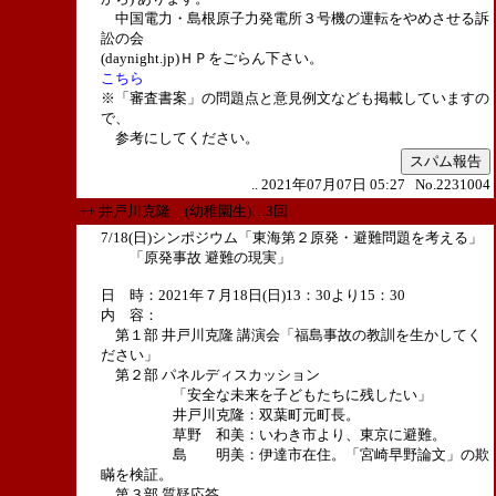
中国電力・島根原子力発電所３号機の運転をやめさせる訴
訟の会
(daynight.jp)ＨＰをごらん下さい。
こちら
※「審査書案」の問題点と意見例文なども掲載していますの
で、
参考にしてください。
スパム報告
.. 2021年07月07日 05:27 No.2231004
++ 井戸川克隆 (幼稚園生)…3回
7/18(日)シンポジウム「東海第２原発・避難問題を考える」
「原発事故 避難の現実」
日 時：2021年７月18日(日)13：30より15：30
内 容：
第１部 井戸川克隆 講演会「福島事故の教訓を生かしてく
ださい」
第２部 パネルディスカッション
「安全な未来を子どもたちに残したい」
井戸川克隆：双葉町元町長。
草野 和美：いわき市より、東京に避難。
島 明美：伊達市在住。「宮崎早野論文」の欺
瞞を検証。
第３部 質疑応答