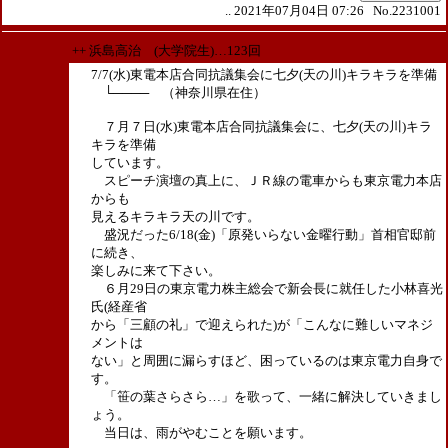
.. 2021年07月04日 07:26 No.2231001
++ 浜島高治 (大学院生)…123回
7/7(水)東電本店合同抗議集会に七夕(天の川)キラキラを準備
└──── （神奈川県在住）
７月７日(水)東電本店合同抗議集会に、七夕(天の川)キラ
キラを準備
しています。
スピーチ演壇の真上に、ＪＲ線の電車からも東京電力本店
からも
見えるキラキラ天の川です。
盛況だった6/18(金)「原発いらない金曜行動」首相官邸前
に続き、
楽しみに来て下さい。
６月29日の東京電力株主総会で新会長に就任した小林喜光
氏(経産省
から「三顧の礼」で迎えられた)が「こんなに難しいマネジ
メントは
ない」と周囲に漏らすほど、困っているのは東京電力自身で
す。
「笹の葉さらさら…」を歌って、一緒に解決していきまし
ょう。
当日は、雨がやむことを願います。