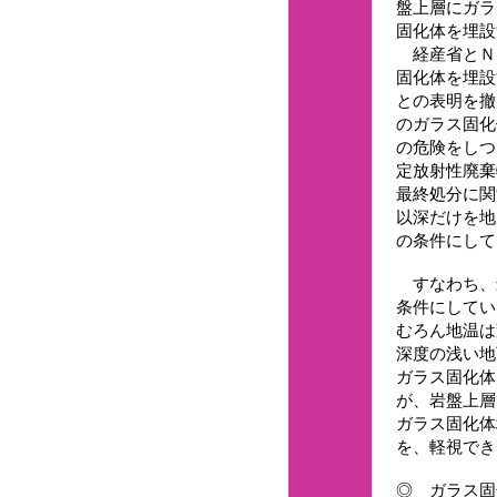
盤上層にガラ
固化体を埋設
経産省とＮ
固化体を埋設
との表明を撤
のガラス固化
の危険をしつ
定放射性廃棄
最終処分に関
以深だけを地
の条件にして
すなわち、
条件にしてい
むろん地温は
深度の浅い地
ガラス固化体
が、岩盤上層
ガラス固化体
を、軽視でき
◎ ガラス固