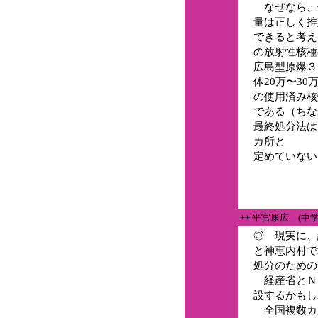
なぜなら、
量は正しく推
できると考え
の放射性核種
広島型原爆３
体20万〜30
の使用済み核
である（ちな
最終処分法は
カ所と
定めていない
++ 平宮康広 (中
◎ 現実に、
と神恵内村で
処分のための
経産省とＮ
設するかもし
全国複数カ