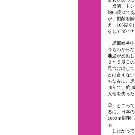
当初、トン
約65度Ｃで
が、掘削を開
え、166度
そしてダイナ
黒部峡谷中腹
今もわからな
地温が変動し
３〜５度Ｃの
見つけ出して
とは言えない
ちなみに、黒
40年で、約3
人命を失った
◎ ところで
るに、日本の
1000ｍ掘
る。
したがって