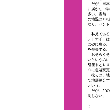
だが、日本の
に届かない場
多い。当然、
の地温は150
なり、ベント
私見であるが
ントナイトは
に砂に戻る。
を喪失する。
おそらくその
いというのに
経産省とＮＵ
Ｃに急遽変更
彼らは、地
て地層処分す
という。
だが、どの
明しない。
(そ
く