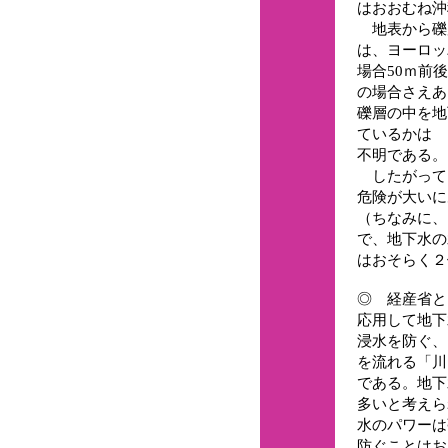
はおおむね沖
地表から礫
は、ヨーロッ
場合50ｍ前後
の場合さえあ
礫層の中を地
ているかは
不明である。
したがって
危険が大いに
（ちなみに、
で、地下水の
はおそらく２
◎ 経産省と
応用して地下
浸水を防ぐ、
を流れる「川
である。地下
多いと考えら
水のパワーは
防ぐことはお