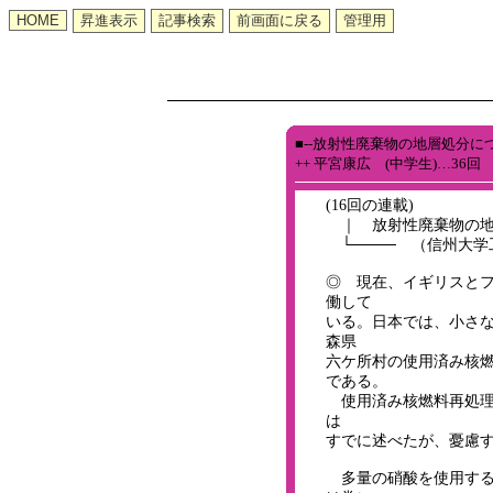
■--放射性廃棄物の地層処分に
++ 平宮康広 (中学生)…36回
(16回の連載)
｜ 放射性廃棄物の地
└──── （信州大学
◎ 現在、イギリスと
働して
いる。日本では、小さ
森県
六ケ所村の使用済み核燃
である。
使用済み核燃料再処理
は
すでに述べたが、憂慮
多量の硝酸を使用する