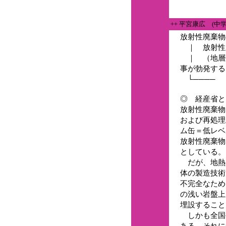
++ 平宮康広 (中
放射性廃棄物
｜ 放射性
｜ （地層処
事が勃発する
└──── 
◎ 経産省と
放射性廃棄物
および再処理
ム缶＝低レベ
放射性廃棄物
としている。
だが、地熱
体の製造技術
不完全なため
の浅い岩盤上
埋設すること
しかも全国
ある。それに