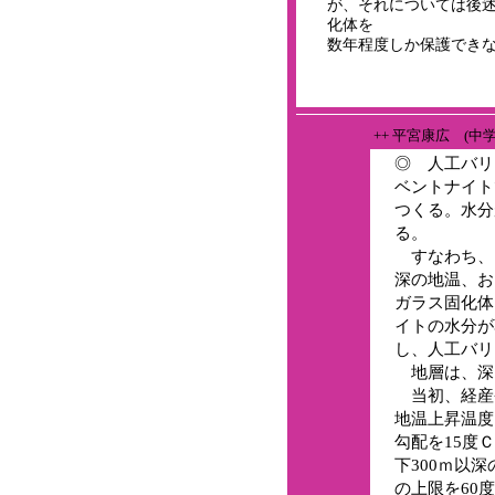
が、それについては後
化体を
数年程度しか保護でき
++ 平宮康広 (中
◎ 人工バリ
ベントナイト
つくる。水分
る。
すなわち、ガ
深の地温、お
ガラス固化体
イトの水分が
し、人工バリ
地層は、深
当初、経産省
地温上昇温度
勾配を15度
下300ｍ以深
の上限を60