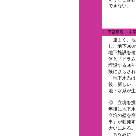
できない。
++ 平宮康広 (中
運よく、地
し、地下30
地下施設を建
体と「ドラム
埋設する50
険にさらされ
地下水系は年
後、新しい
地下水系が生
◎ 立坑を掘
年後に地下水
立坑の壁を突
事」が勃発す
大いにある。
ちなみに、