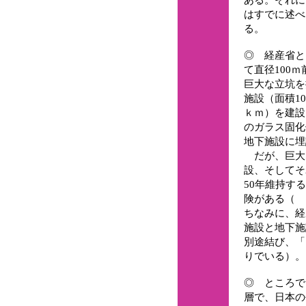
はすでに述べ
る。
◎ 経産省と
て直径100
巨大な立坑を
施設（面積1
ｋｍ）を建設
のガラス固化
地下施設に埋
だが、巨大
設、そしてそ
50年維持す
険がある（
ちなみに、経
施設と地下施
別途結び、「
りでいる）。
◎ ところで
層で、日本の