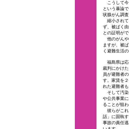
こうして今
という暴論で
状腺がん調査
縮小されて
ず、被ばく由
との証明がで
他のがんや
ますが、被ば
く避難生活の
福島県は応
裁判にかけた
員が避難者の
す。家賃を２
れた避難者も
そして汚染
公共事業に
ることが狙わ
彼らがこれ
話」に固執す
事故の責任逃
います。