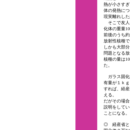
熱が小さすぎ
体の発熱につ
現実離れした
そこで友人
化体の重量10
前後のうち約
放射性核種で
しかも大部分
問題となる放
核種の量は1
た。
ガラス固化
有量が１ｋｇ
すれば、経産
える。
だがその場合
説明をしてい
ことになる。
◎ 経産省と