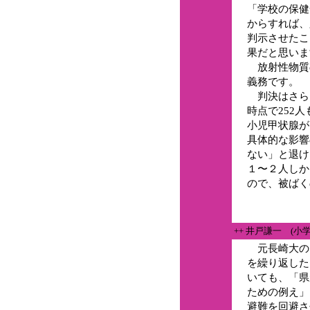
「学校の保健
からすれば、
判示させたこ
果だと思いま
放射性物質
義務です。
判決はさら
時点で252
小児甲状腺が
具体的な影響
ない」と退け
１〜２人しか
ので、被ばく
++ 井戸謙一 (
元長崎大の
を繰り返した
いても、「県
ための例え」
避難を回避さ