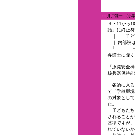
++ 井戸謙一 (
３・11から
話」に終止符
｜ 「子ど
｜ 内部被
└──── 
弁護士に聞く 
「原発安全神
核兵器保持能
各論に入る
て「学校環境
の対象として
た。
子どもたち
されることが
基準ですが、
れていないか