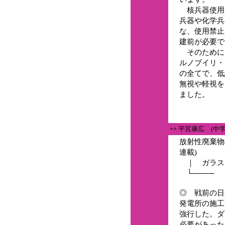
核兵器使用
兵器や化学兵
な、使用禁止
建前が必要で
そのために
ルノブイリ・
の全てで、低
無視や軽視を
ました。
++ 平宮康広 (中
放射性廃棄物
連載)
｜ ガラス
└──── 
◎ 戦前の日
発電所の施工
強行した。ダ
必要があった