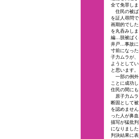
全て免罪しま
住民の被ば
を証人尋問で
画期的でした
を丸呑みしま
編…脱被ばく
井戸…事故に
寸前になった
子力ムラが、
ようとしてい
と思います。
一部の例外
ことに成功し
住民の間にも
原子力ムラ
断固として被
を認めません
った人が鼻血
描写が猛批判
になりました
判決結果に表