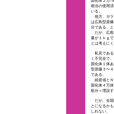
固化体２万74
相当の使用済
いる。
他方、ガラ
は広島型原爆
分である、と
だが、広島型
量が１ｋｇで
とは考えにく
私見である
く不完全で、
固化体１体あ
型原爆３〜４
である。
経産省とＮ
固化体４万体
処分＝埋設す
だが、全国
とになるかも
しれない。