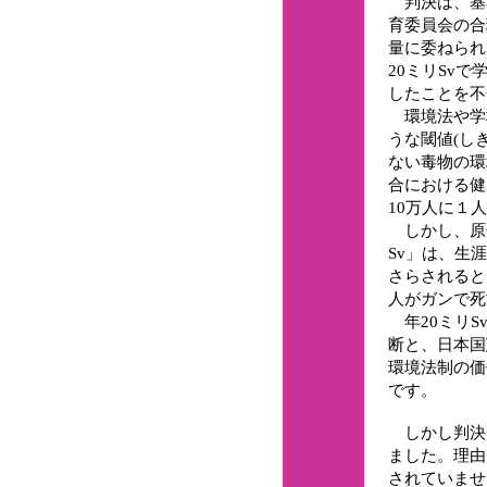
判決は、基
育委員会の合
量に委ねられ
20ミリSvで
したことを不
環境法や学
うな閾値(し
ない毒物の環
合における健
10万人に１
しかし、原
Sv」は、生涯
さらされると
人がガンで死
年20ミリS
断と、日本国
環境法制の価
です。
しかし判決
ました。理由
されていませ