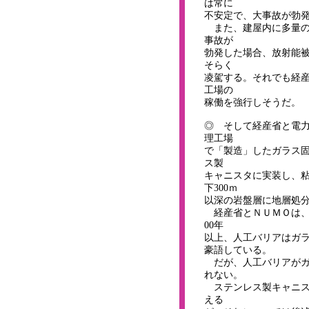
は常に
不安定で、大事故が勃
また、建屋内に多量の
事故が
勃発した場合、放射能
そらく
凌駕する。それでも経
工場の
稼働を強行しそうだ。
◎ そして経産省と電
理工場
で「製造」したガラス
ス製
キャニスタに実装し、
下300ｍ
以深の岩盤層に地層処
経産省とＮＵＭＯは、
00年
以上、人工バリアはガ
豪語している。
だが、人工バリアがガ
れない。
ステンレス製キャニス
える