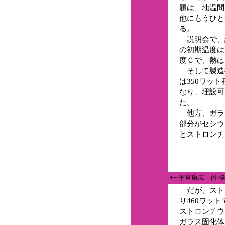
題は、地温問
他にもうひと
る。
説明会で、
の初期温度は2
度Ｃで、熱は
そして製造後
は350ワット
なり、埋設可
た。
他方、ガラス
部分がセシウ
とストロンチ
++ 平宮康広 (中
だが、スト
り460ワッ
ストロンチウ
ガラス固化体