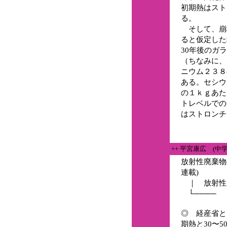
初期熱はスト
る。
そして、崩
ると仮定した
30年後のガ
（ちなみに、
ニウム２３８
ある。セシウ
の１ｋｇあた
トレベルでの
はストロンチ
++ 平宮康広 (中
放射性廃棄物
連載)
｜ 放射性
└──── 
◎ 経産省と
期熱と30〜5