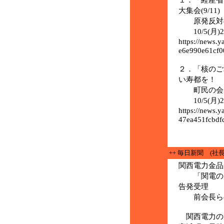
大集会(9/11)
原発反対の
10/5(月)
https://news.
e6e990e61cf0
２．「核のご
い寿都を！
町民の会」
10/5(月)
https://news.
47ea451fcbdf
++ 毎日新聞 (社
関西電力金品
「関電の原
告発受理
前会長らの
関西電力の