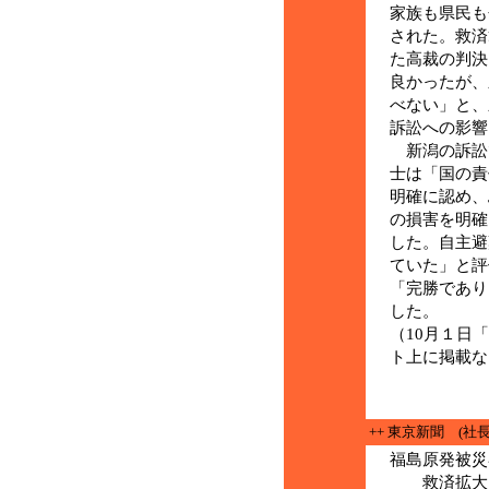
家族も県民も
された。救済
た高裁の判決
良かったが、
べない」と、
訴訟への影響
新潟の訴訟
士は「国の責
明確に認め、
の損害を明確
した。自主避
ていた」と評
「完勝であり
した。
（10月１日
ト上に掲載な
++ 東京新聞 (社長
福島原発被災
救済拡大1