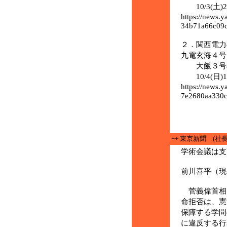
10/3(土)
https://news.
34b71a66c09
２．関西電力
九電玄海４号
大飯３号機
10/4(日)
https://news.
7e2680aa330c
++ 東京新聞 (社長
学術会議は支
前川喜平（現
菅義偉首相
命拒否は、憲
保障する学問
に違反する行