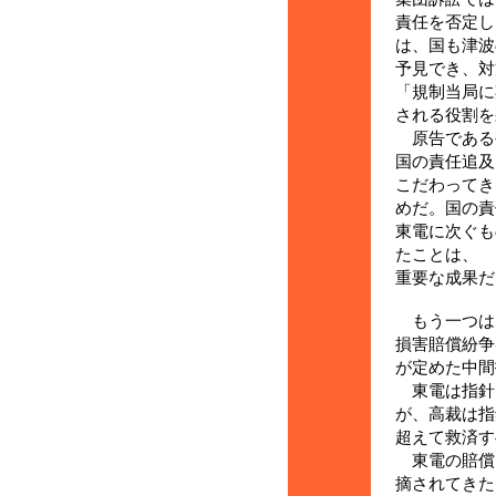
責任を否定し
は、国も津波
予見でき、対
「規制当局に
される役割を
原告である
国の責任追及
こだわってき
めだ。国の責
東電に次ぐも
たことは、
重要な成果だ
もう一つは
損害賠償紛争
が定めた中間
東電は指針
が、高裁は指
超えて救済す
東電の賠償
摘されてきた