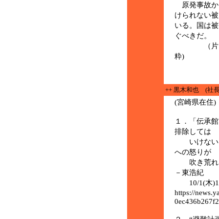
原発事故か
けられない被
いる。国は被
ぐべきだ。
（片山夏子
粋)
++ 黒木和也 (社
(宮崎県在住)
１．「伝承館
排除しては
いけない」
への怒りが
吹き荒れた
－東浩紀
10/1(木)1
https://news.
0ec436b267f