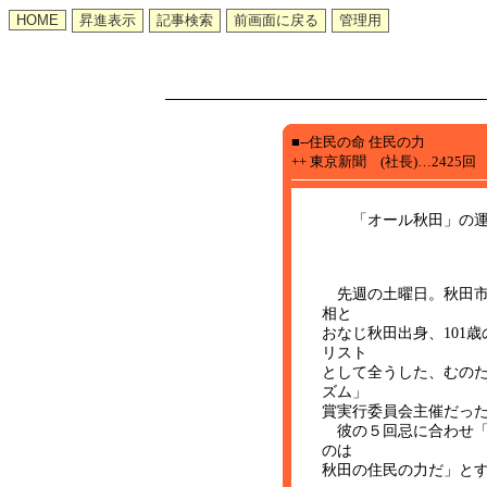
■--住民の命 住民の力
++ 東京新聞 (社長)…2425回
「オール秋田」の運動
鎌田 慧（
先週の土曜日。秋田市
相と
おなじ秋田出身、101
リスト
として全うした、むの
ズム」
賞実行委員会主催だっ
彼の５回忌に合わせ「
のは
秋田の住民の力だ」と