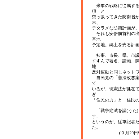
米軍の戦略に従属する
項」と
突っ張ってきた防衛省
末、
デタラメな防衛計画が
それも安倍前首相の出
基地
予定地。郷土を売る計
知事、市長、県、市議
すすんで署名、請願、
地
反対運動と同じネット
自民党の「憲法改悪案
て
いるが、現憲法が健在
ぎ
「住民の力」と「住民
「戦争絶滅を謳(うた
す」
というのが、従軍記者
た。
(９月29日朝刊2