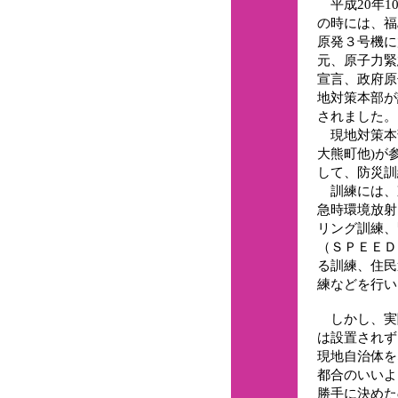
平成20年1
の時には、福
原発３号機に
元、原子力緊
宣言、政府原
地対策本部が
されました。
現地対策本
大熊町他)が
して、防災訓
訓練には、
急時環境放射
リング訓練、
（ＳＰＥＥＤ
る訓練、住民
練などを行い
しかし、実
は設置されず
現地自治体を
都合のいいよ
勝手に決めた