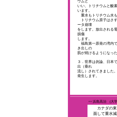
ウムと
いい、トリチウムと酸
います。
重水もトリチウム水も
トリチウム原子はさすが
ータ崩壊
をします。放出される
損傷
します。
福島第一原発の湾内で
き出しの
肌が焼けるようになっ
３．世界は勿論、日本で
出（垂れ
流し）されてきました
発生します。
++ 浜島高治 (大
カナダの東
面して重水減