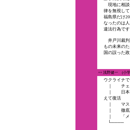
現地に相談
律を無視して
福島県だけ2
なったのは人
違法行為です
井戸川裁判
もの未来のた
国の誤った政
++ 浅野健一 (小
ウクライナで
｜ チェル
｜ 日本で
えて復活
｜ マスメ
｜ 徹底的
｜ 「メデ
└──── 