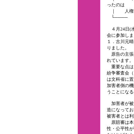
ったのは
｜ 人権侵
└──── 
４月24日(
会に参加しま
１．古川元晴
りました。
原告の主張は
れています。
重要な点は
紛争審査会（
は文科省に置
加害者側の機
うことになる
加害者が被
造になってお
被害者とは利
原賠審は本
性・公平性が