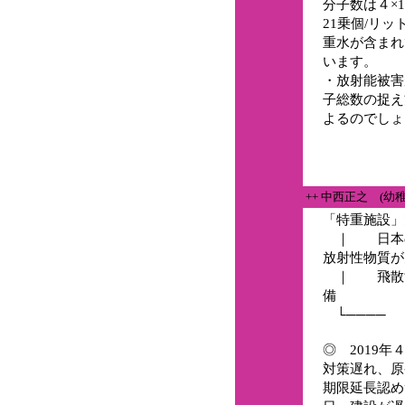
分子数は４×1
21乗個/リ
重水が含まれ
います。
・放射能被害
子総数の捉え
よるのでしょ
++ 中西正之 (幼
「特重施設」
｜ 日本の
放射性物質が
｜ 飛散す
備
└──── 
◎ 2019
対策遅れ、原
期限延長認め