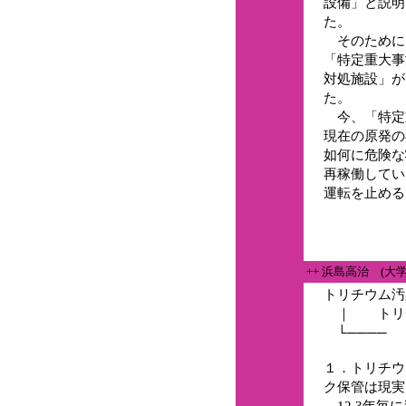
設備」と説明
た。
そのために
「特定重大事
対処施設」が
た。
今、「特定
現在の原発の
如何に危険な
再稼働してい
運転を止める
++ 浜島高治 (大
トリチウム汚
｜ トリチ
└──── 
１．トリチウ
ク保管は現実
12.3年毎