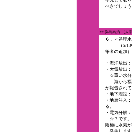
べきでしょう
++ 浜島高治 (大
６．＜処理水
（5/13
筆者の追加）
・海洋放出：
・大気放出：
☆重い水分
海から福島
が報告されて
・地下埋設：
・地層注入：
る。
・電気分解：
☆？です。
陰極に水素が
発生します