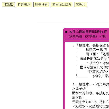
■--５月13日毎日新聞朝刊１面
++ 浜島高治 (大学生)…77回
：「処理水、長期保管
｜ 福島第一 政府、
｜ 同３面：「処理水
｜ 議論長期化は必至 
｜ トリチウムは体
｜ 世界が注目して海
｜ 『記事の紹介と
└──── （神奈川県
１．処理水…＜汚染を
た原子炉
燃料の冷却水、破損し
放射性
元素を含むので、それ
＜処理水＞の語感では