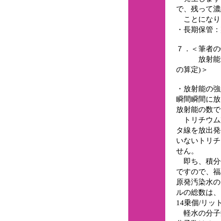
で、残って濃
ことになり
・長期保管：
７．＜筆者の
放射能を出
の算定)＞
・放射能の強
瞬間瞬間に放
放射能の数で
トリチウム
タ線を放出発
いないトリチ
せん。
即ち、積分値
ですので、福
原発汚染水の
ルの総数は、
14乗個/リ
軽水の分子数