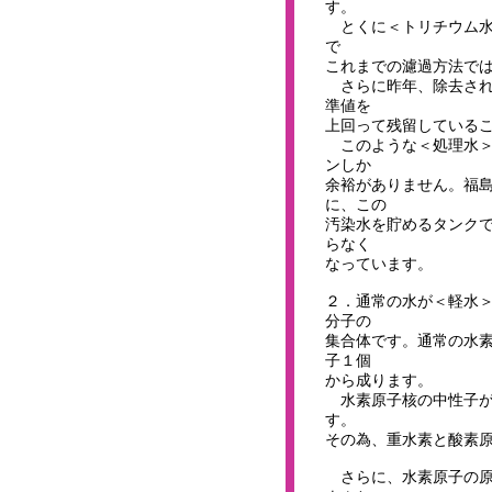
す。
とくに＜トリチウム水
で
これまでの濾過方法で
さらに昨年、除去され
準値を
上回って残留している
このような＜処理水＞が1
ンしか
余裕がありません。福
に、この
汚染水を貯めるタンク
らなく
なっています。
２．通常の水が＜軽水
分子の
集合体です。通常の水
子１個
から成ります。
水素原子核の中性子が
す。
その為、重水素と酸素
さらに、水素原子の原