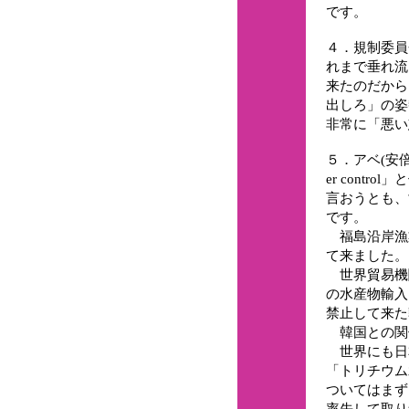
です。
４．規制委員
れまで垂れ流
来たのだから
出しろ」の姿
非常に「悪い
５．アベ(安
er control
言おうとも、
です。
福島沿岸漁
て来ました。
世界貿易機
の水産物輸入
禁止して来た
韓国との関
世界にも日
「トリチウム
ついてはまず
率先して取り