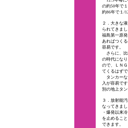
の約50年で１
約86年で１/
２．大きな液
られてきまし
福島第一原発
あればつくる
容易です。
さらに、比較
の時代になり
ので、ＬＮＧ
てくるはずで
タンカーな
入が容易です
別の地上タン
３．放射能汚
なってきまし
・爆発以来冷
を止めること
できます。