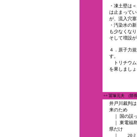
・凍土壁は＜
は止まってい
が、流入穴塞
・汚染水の新
も少なくなり
そして増設が
４．原子力規
す。
トリチウム
を果しましょ
++ 冨塚元夫 (部
井戸川裁判は
来のため
｜ 国の誤
｜ 東電福
県だけ
｜ 20ミ