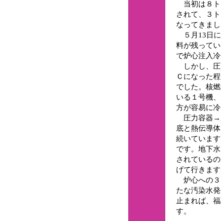
当初は８トン
されて、３ト
なってきまし
５月13日に
料が残ってい
で炉心注入冷
しかし、圧力
Ｃになった程
でした。核燃
いる１号機、
方が容易に冷
圧力容器→
底と熱伝導体
続いています
です。地下
されているの
げて行きます
炉心への３トン
たな汚染水発
止まれば、福
す。