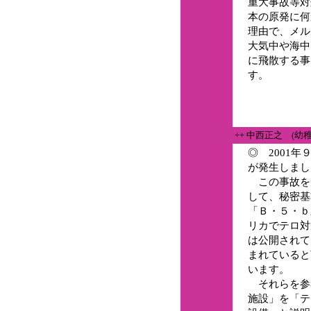
重大事故等対
本の原発に何
理由で、メル
大気中や海中
に飛散する事
す。
++ 中西正之 (幼
◎ 2001
が発生しまし
この事故を
して、秘密基
「Ｂ・５・ｂ
リカでテロ対
は公開されて
まれていると
います。
それらを参
施設」を「テ