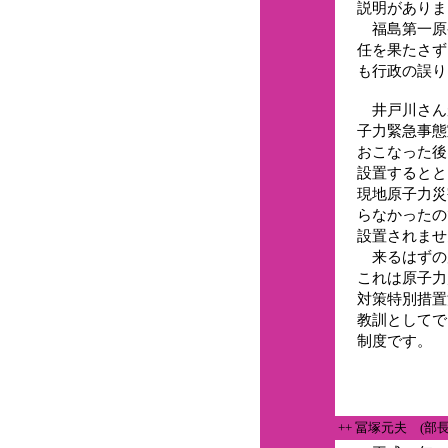
説明がありま
福島第一原
任を果たさず
も行政の誤り
井戸川さん
子力緊急事態
おこなった後
設置するとと
現地原子力災
らなかったの
設置されませ
来るはずの
これは原子力
対策特別措置
教訓としてで
制度です。
++ 冨塚元夫 (部