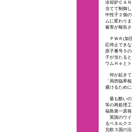
冷却炉ＣＡＮ
当てて制御し
中性子２個の
ムに変わりま
被害が報告さ
ＰＷＲ(加圧
応停止できな
原子番号５の
子が当たると
ウムＨｅとト
何が起きて
「局所臨界核
避けるために
最も酷いの
等の再処理工
福島第一原発
英国のウイ
るベネルクス
北欧３国の沿