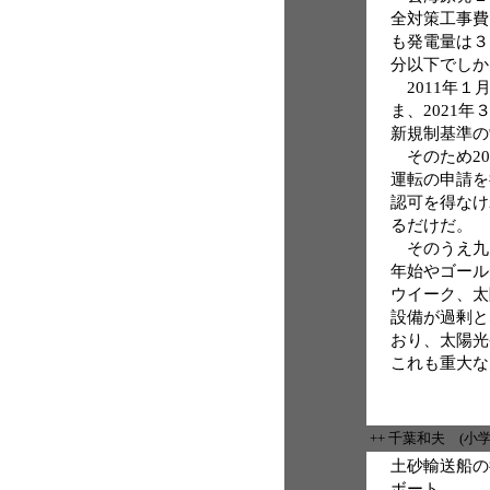
全対策工事費
も発電量は３
分以下でしか
2011年１
ま、2021年
新規制基準の
そのため20
運転の申請を
認可を得なけ
るだけだ。
そのうえ九
年始やゴール
ウイーク、太
設備が過剰と
おり、太陽光
これも重大な
++ 千葉和夫 (小
土砂輸送船の
ボート、