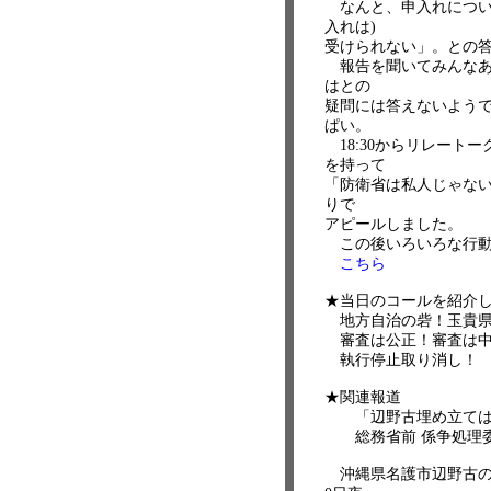
なんと、申入れについ
入れは)
受けられない」。との
報告を聞いてみんなあ
はとの
疑問には答えないよう
ぱい。
18:30からリレートー
を持って
「防衛省は私人じゃな
りで
アピールしました。
この後いろいろな行動
こちら
★当日のコールを紹介
地方自治の砦！玉貴県
審査は公正！審査は中
執行停止取り消し！ 
★関連報道
「辺野古埋め立ては違
総務省前 係争処理
沖縄県名護市辺野古の米