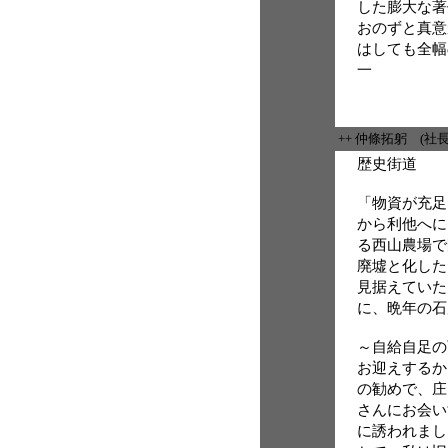
した膨大な著
おのずと真意
はしても全幅
一
++ 仲條拓躬 (社
歴史街道
「物資が充足
から利他へに
る西山農場で
廃墟と化した
見据えていた
に、晩年の石
～自給自足の
お迎えするか
の勧めで、庄
さんにお会い
に誘われまし