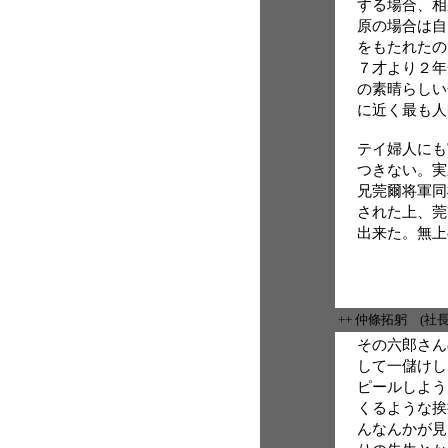
する場合、相
原の場合は自
をもたれたの
７才より２年
の素晴らしい
に近く最も人
テイ婦人にも
つきない。実
兄莞爾将軍同
された上、莞
出来た。無上
++ 仲條拓躬 (社
その六郎さん
して一儲けし
ピールしよう
くるような挨
んなんかが見