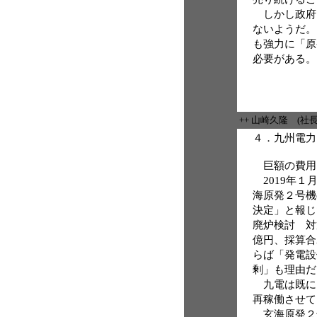
しかし政府
ないようだ。
も強力に「原
必要がある。
++ 山崎久隆 (社
４．九州電力
巨額の費用
2019年１
海原発２号機
決定」と報じ
廃炉検討 対策
億円、採算合
らば「発電設
剰」も理由だ
九電は既に
再稼働させて
玄海原発２号