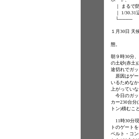
｜ まるで
｜ 1/30.
└──── 
１月30日 
安和(あ
態。
朝９時30分
の土砂(赤土
途切れでガッ
原因はゲー
いるためなか
上がっていな
今日のガット
カー230台分(2
トン)積むこ
11時30分
トのゲートを
ベルト・コン