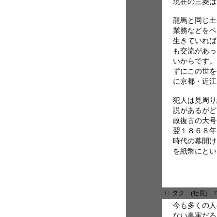
現在の三菱は
龍馬と同じ土
業務などをベ
生きていれば
も交流があっ
いからです。
ずにこの世を
に京都・近江
犯人は見周り
説があるがど
政復古の大号
翌１８６８年
時代の幕開け
を紙幣にとい
++ タク (社長)…
今も多くの人
ない事実だろ