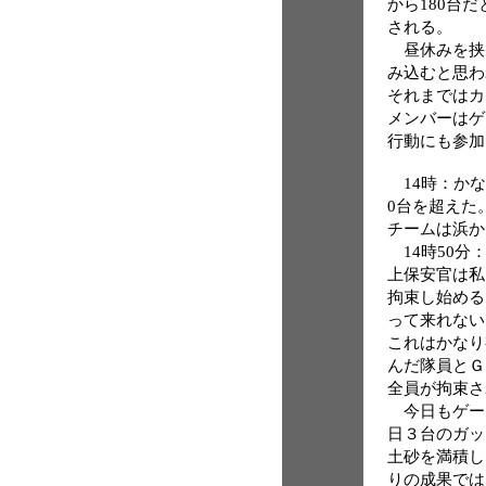
から180台だ
される。
昼休みを挟ん
み込むと思わ
それまではカ
メンバーはゲ
行動にも参加
14時：かな
0台を超えた
チームは浜か
14時50分
上保安官は私
拘束し始める
って来れない
これはかなり
んだ隊員とＧ
全員が拘束さ
今日もゲー
日３台のガッ
土砂を満積し
りの成果では