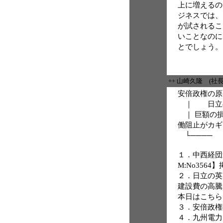
上に増えるの
ジネスでは、
が試されるこ
いことなのに
とでしょう。
++ 山崎久隆 (社
安倍政権の原
｜ 日立の
｜ 巨額の
働阻止がカギ
└──── 
１．中西経団
M:No3564
２．日立の英
建設費の高騰 
本日はこちら
３．安倍政権
４．九州電力