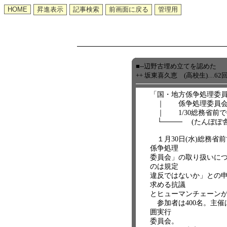
■--辺野古埋め立てを認めた
++ 坂東喜久恵 (高校生)…6
「国・地方係争処理委
｜ 係争処理委員会へ
｜ 1/30総務省前
└──── (たんぽぽ舎
１月30日(水)総務省
係争処理
委員会」の取り扱いに
のは規定
違反ではないか」との
求める抗議
とヒューマンチェーン
参加者は400名。主催
囲実行
委員会。