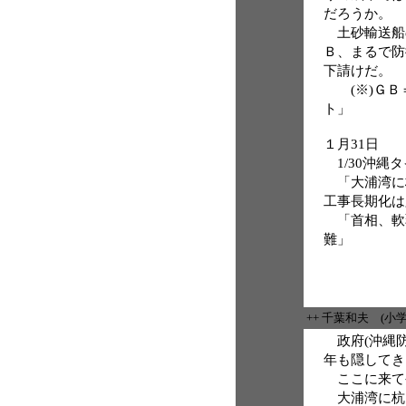
だろうか。
土砂輸送船
Ｂ、まるで防
下請けだ。
(※)ＧＢ
ト」
１月31日
1/30沖縄
「大浦湾に杭
工事長期化は
「首相、軟弱
難」
++ 千葉和夫 (小
政府(沖縄防
年も隠してき
ここに来て
大浦湾に杭