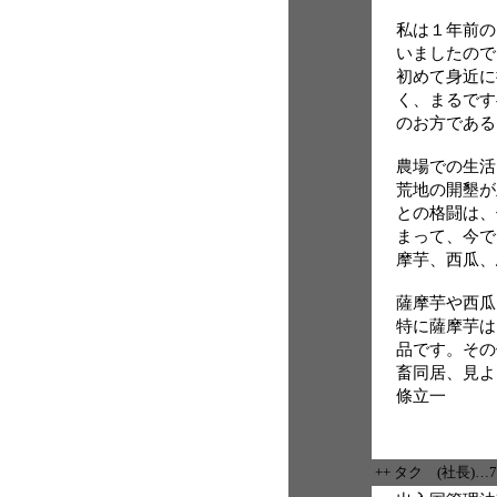
私は１年前の
いましたので
初めて身近に
く、まるです
のお方である
農場での生活
荒地の開墾が
との格闘は、
まって、今で
摩芋、西瓜、
薩摩芋や西瓜
特に薩摩芋は
品です。その
畜同居、見よ
條立一
++ タク (社長)…