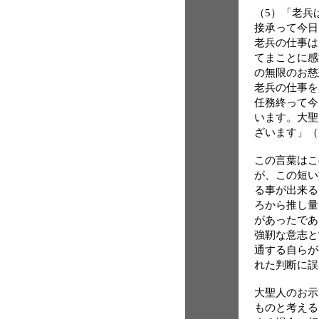
（5）「老兵
接承って今日
老兵の仕事は
てまことに感
の無限のお慈
老兵の仕事を
任務終って今
います。大聖
ざいます」（
この言葉はこ
が、この短い
る事が出来る
ろから推し量
があったであ
強靭な意志と
通する自らが
れた判断に誤
大聖人のお示
ものと考える