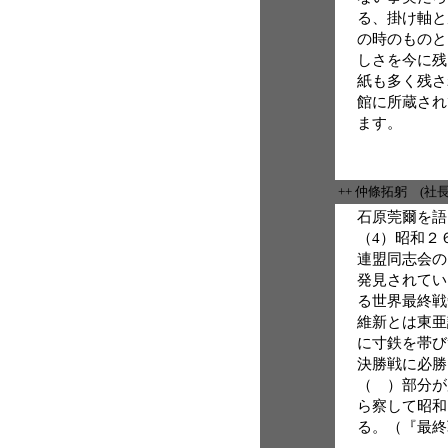
る、掛け軸と
の時のものと
しさを今に残
紙も多く残さ
館に所蔵され
ます。
++ 仲條拓躬 (社
石原莞爾を語
（4）昭和２
連盟同志会の
発見されてい
る世界最終戦
維新とは東亜
に寸鉄を帯び
決勝戦に必勝
（ ）部分が
ら察して昭和
る。（『最終