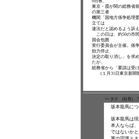
0日夜、
東京・霞が関の総務省
の第三者
機関「国地方係争処理
立ては
違法だと認めるよう訴えた
この日は、約50の市
国会包囲
実行委員会が主催。係
効力停止
決定の取り消し」を求め
たが、
総務省から「要請は受け
(１月31日東京新聞朝
++ タク (社長)…
坂本龍馬につ
坂本龍馬は現
本人ならば、
ではないかと
軍の守護とさ