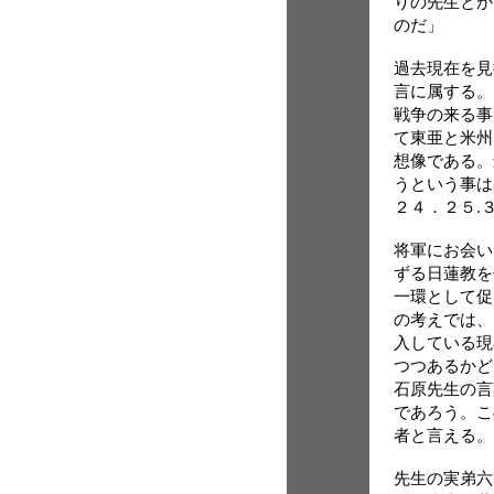
りの先生とか
のだ」
過去現在を見
言に属する。
戦争の来る事
て東亜と米州
想像である。
うという事は
２４．２５.
将軍にお会い
ずる日蓮教を
一環として促
の考えでは、
入している現
つつあるかど
石原先生の言
であろう。こ
者と言える。
先生の実弟六