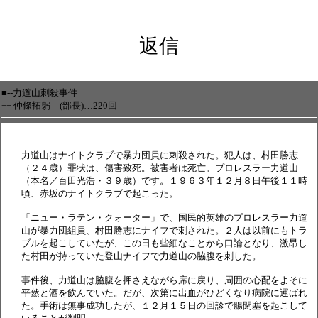
返信
■--力道山刺殺事件
++ 仲條拓躬 (部長)…220回
力道山はナイトクラブで暴力団員に刺殺された。犯人は、村田勝志
（２４歳）罪状は、傷害致死。被害者は死亡。プロレスラー力道山
（本名／百田光浩・３９歳）です。１９６３年１２月８日午後１１時
頃、赤坂のナイトクラブで起こった。
「ニュー・ラテン・クォーター」で、国民的英雄のプロレスラー力道
山が暴力団組員、村田勝志にナイフで刺された。２人は以前にもトラ
ブルを起こしていたが、この日も些細なことから口論となり、激昂し
た村田が持っていた登山ナイフで力道山の脇腹を刺した。
事件後、力道山は脇腹を押さえながら席に戻り、周囲の心配をよそに
平然と酒を飲んでいた。だが、次第に出血がひどくなり病院に運ばれ
た。手術は無事成功したが、１２月１５日の回診で腸閉塞を起こして