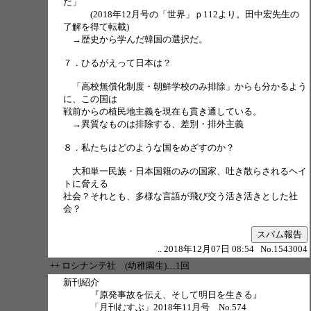
だ」
(2018年12月号の「世界」ｐ112より。田中宏先生の
了解を得て転載)
→歴史から学んだ韓国の選択だ。
７．ひるがえって日本は？
「高校無償化制度・朝鮮学校のみ排除」からも分かるよう
に、この国は
戦前からの植民地主義を現在も貫き通している。
→異質なものは排除する、差別・排外主義
８．私たちはどのような国をめざすのか？
大和単一民族・日本国籍のみの国家、吐き散らされるヘイ
トに脅える
社会？それとも、多様な言語が飛び交う活き活きとした社
会？
スパム報告
.. 2018年12月07日 08:54 No.1543004
++ ロシナンテ社 (幼稚園生)…1回
新刊紹介
『原発事故を伝え、そして明日を生きる』
「月刊むすぶ」2018年11月号 No.574