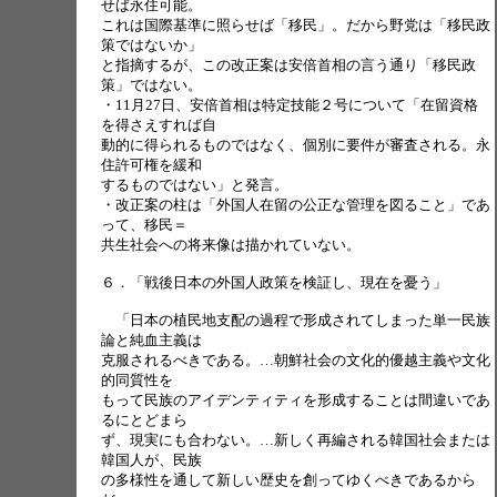
せば永住可能。
これは国際基準に照らせば「移民」。だから野党は「移民政
策ではないか」
と指摘するが、この改正案は安倍首相の言う通り「移民政
策」ではない。
・11月27日、安倍首相は特定技能２号について「在留資格
を得さえすれば自
動的に得られるものではなく、個別に要件が審査される。永
住許可権を緩和
するものではない」と発言。
・改正案の柱は「外国人在留の公正な管理を図ること」であ
って、移民＝
共生社会への将来像は描かれていない。
６．「戦後日本の外国人政策を検証し、現在を憂う」
「日本の植民地支配の過程で形成されてしまった単一民族
論と純血主義は
克服されるべきである。…朝鮮社会の文化的優越主義や文化
的同質性を
もって民族のアイデンティティを形成することは間違いであ
るにとどまら
ず、現実にも合わない。…新しく再編される韓国社会または
韓国人が、民族
の多様性を通して新しい歴史を創ってゆくべきであるから