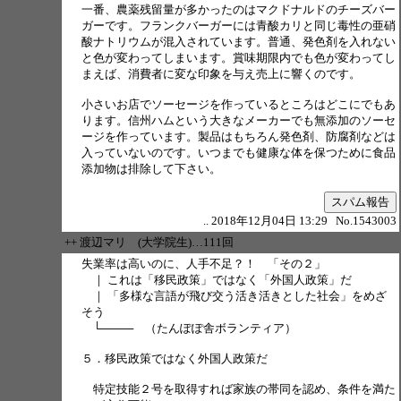
一番、農薬残留量が多かったのはマクドナルドのチーズバー
ガーです。フランクバーガーには青酸カリと同じ毒性の亜硝
酸ナトリウムが混入されています。普通、発色剤を入れない
と色が変わってしまいます。賞味期限内でも色が変わってし
まえば、消費者に変な印象を与え売上に響くのです。
小さいお店でソーセージを作っているところはどこにでもあ
ります。信州ハムという大きなメーカーでも無添加のソーセ
ージを作っています。製品はもちろん発色剤、防腐剤などは
入っていないのです。いつまでも健康な体を保つために食品
添加物は排除して下さい。
スパム報告
.. 2018年12月04日 13:29 No.1543003
++ 渡辺マリ (大学院生)…111回
失業率は高いのに、人手不足？！ 「その２」
｜ これは「移民政策」ではなく「外国人政策」だ
｜ 「多様な言語が飛び交う活き活きとした社会」をめざ
そう
└──── （たんぽぽ舎ボランティア）
５．移民政策ではなく外国人政策だ
特定技能２号を取得すれば家族の帯同を認め、条件を満た