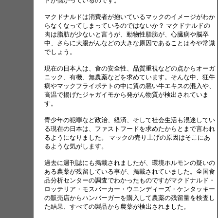
ドが儲かっているのです。
マクドナルドは消費者が抱いているマックのイメージがわか
らなくなってしまっているのではないか？ マクドナルドの
肉は脂肪が少ないと言うが、動物性脂肪が、心臓病や脳卒
中、さらに大腸がんなどの大きな原因であることは今や常識
でしょう。
現在の日本人は、食の安全性、品質重視などの点からオーガ
ニック、有機、無農薬などを求めています。そんな中、狂牛
病やマックフライポテトの中に質の悪い牛エキスの混入や、
高温で揚げたジャガイモから発がん物質が検出されていま
す。
青少年の犯罪など政治、経済、そして社会生活も混迷してい
る現在の日本は、ファストフードを求めたからとまで言われ
るようになりました。 マックの売り上げの原因はそこにあ
るような気がします。
過去に週刊誌にも掲載されましたが、環境ホルモンの疑いの
ある農薬が残留している事が、掲載されていました。全国食
品分析センターの調査でわかったものですがマクドナルド・
ロッテリア・モスバーカー・ウエンディーズ・ケンタッキー
の販売店からハンバーガーを購入して農薬の残留量を検査し
た結果、すべての製品から農薬が検出されました。