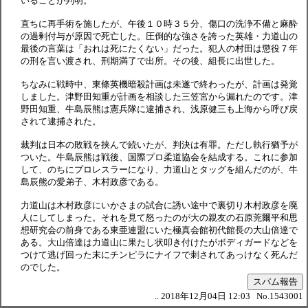
いることが判明。
直ちに再手術を施したが、午後１０時３５分、傷口の洗浄不備と麻酔
の過剰付与が原因で死亡した。圧倒的な強さを誇った英雄・力道山の
最後の言葉は「おれは死にたくない」だった。犯人の村田は懲役７年
の刑を言い渡され、刑期満了で出所。その後、組長に出世した。
ちなみに戦時中、東條英機暗殺計画は未遂で終わったが、計画は発覚
しました。津野田知重が計画を相談した三笠宮から漏れたのです。津
野田知重、牛島辰熊は憲兵隊に逮捕され、浅原健三も上海から呼び戻
されて逮捕された。
裁判は日本の敗戦を挟んで続いたが、判決は有罪。ただし執行猶予が
ついた。牛島辰熊は戦後、国際プロ柔道協会を結成する。これに参加
して、のちにプロレスラーになり、力道山とタッグを組んだのが、牛
島辰熊の愛弟子、木村政彦である。
力道山は木村政彦にいかさまの試合に誘い途中で裏切り木村政彦を廃
人にしてしまった。それを見て怒ったのが大の親友の石原莞爾平和思
想研究会の前身である東亜連盟にいた極真会館初代館長の大山倍達で
ある。大山倍達は力道山に果たし状叩き付けたがボディガードなどを
つけて逃げ回った末にチンピラにナイフで刺されてあっけなく死んだ
のでした。
スパム報告
.. 2018年12月04日 12:03 No.1543001