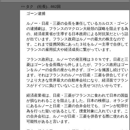
++ タク (社長)…662回
ゴーン逮捕
ルノー・日産・三菱の会長を兼任しているカルロス・ゴーン
の逮捕劇は、フランスのマクロン大統領の謀略を阻止する為
の、経済産業省が主導する日本政府による対抗策だという話
が出ています。フランス政府はルノーの最大の株主なので
す。これまで提携関係にあった３社をルノー主導で合併して
フランスの雇用拡大や経済成長に繋がっています。
フランス政府は、ルノーでの発言権は３０％です。日産と三
菱はゴーンを会長職から外しましたが、フランス政府はゴー
ンをルノーの会長の座から外さず、ゴーンを擁護し続けてい
ます。それはフランスのルノーが日産・三菱を併合してドイ
ツより大きな世界最大の自動車会社になり、経済面でフラン
スがドイツに負けていないことを見せつけたいからです。
経済産業省は、日産・三菱がフランスに食われて日本の国益
が損なわれることを阻止しました。日本の検察は、オランダ
にあるルノーと日産・三菱の合弁会社でも、ゴーンが犯罪行
為を行った疑いがあるとして、捜査対象に入れています。こ
の合弁会社は、ルノーが日産・三菱を併呑する際に使われる
可能性があると言います。