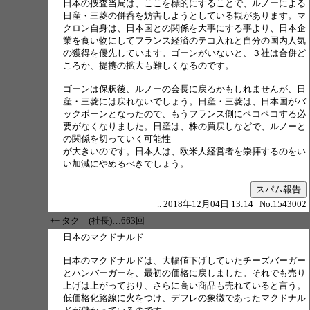
日本の捜査当局は、ここを標的にすることで、ルノーによる
日産・三菱の併呑を妨害しようとしている観があります。マ
クロン自身は、日本国との関係を大事にする事より、日本企
業を食い物にしてフランス経済のテコ入れと自分の国内人気
の獲得を優先しています。ゴーンがいないと、３社は合併ど
ころか、提携の拡大も難しくなるのです。
ゴーンは保釈後、ルノーの会長に戻るかもしれませんが、日
産・三菱には戻れないでしょう。日産・三菱は、日本国がバ
ックボーンとなったので、もうフランス側にペコペコする必
要がなくなりました。日産は、株の買戻しなどで、ルノーと
の関係を切っていく可能性
が大きいのです。日本人は、欧米人経営者を崇拝するのをい
い加減にやめるべきでしょう。
スパム報告
.. 2018年12月04日 13:14 No.1543002
++ タク (社長)…663回
日本のマクドナルド
日本のマクドナルドは、大幅値下げしていたチーズバーガー
とハンバーガーを、最初の価格に戻しました。それでも売り
上げは上がっており、さらに高い商品も売れていると言う。
低価格化路線に火をつけ、デフレの象徴であったマクドナル